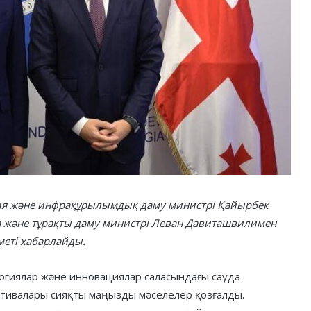
рия және инфрақұрылымдық даму министрі Қайырбек
а және тұрақты даму министрі Леван Давиташвилимен
зметі хабарлайды.
логиялар және инновациялар саласындағы сауда-
тивалары сияқты маңызды мәселелер қозғалды.