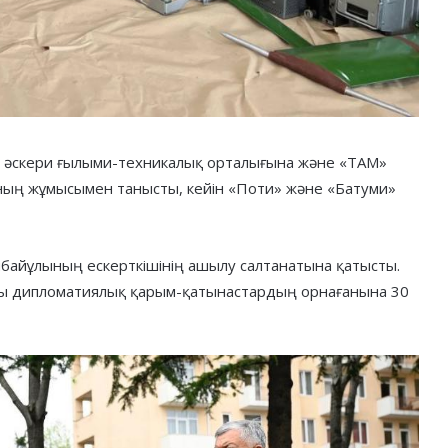
 әскери ғылыми-техникалық орталығына және «ТАМ»
ның жұмысымен танысты, кейін «Поти» және «Батуми»
байұлының ескерткішінің ашылу салтанатына қатысты.
ағы дипломатиялық қарым-қатынастардың орнағанына 30