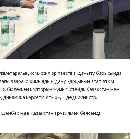
кіметаралық комиссия әріптестікті дамыту барысында
дағы өзара іс-қимылдың даму қарқынын атап өткім
48 бірлескен кәсіпорын жұмыс істейді. Қазақстан мен
динамика көрсетіп отыр», – деді министр.
у шеңберінде Қазақстан Грузиямен белсенді