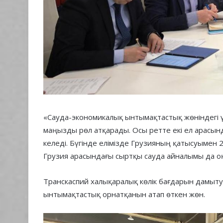
«Сауда-экономикалық ынтымақтастық жөніндегі ү
маңызды рөл атқарады. Осы ретте екі ел арасын
келеді. Бүгінде елімізде Грузияның қатысуымен 2
Грузия арасындағы сыртқы сауда айналымы да оң 
Транскаспий халықаралық көлік бағдарын дамыт
ынтымақтастық орнатқанын атап өткен жөн.