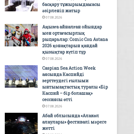
басқару тұжырымдамасы
әзірленіп жатыр
07.08.2026
Аңызға айналған ойындар
мен ортағасырлық
рыцарьлар: Comic Con Astana
2026 қонақтарын қандай
қызықтар күтіп тұр
07.08.2026
Caspian Sea Action Week
аясында Каспийді
зерттеудегі ғылыми
ынтымақтастық туралы «Бір
Каспий – бір болашақ»
сессиясы өтті
07.08.2026
Абай облысында «Алакөл
алаулары» фестивалі мәреге
жетті