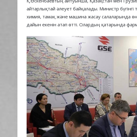
Қ.Өскенбаевтың айтуынша, Қазақстан мен Грузи
айтарлықтай әлеует байқалады. Министр бүгінгі 
химия, тамақ және машина жасау салаларында ө
дайын екенін атап өтті. Олардың қатарында фар