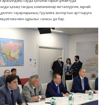
я арасындағы сауда қатынастарын ұлғайтуда
таңда қазақстандық компаниялар металлургия, мұнай-
ңделген тауарларының Грузияға экспортын арттыруға
мацевтика мен құрылыс саласы да бар.