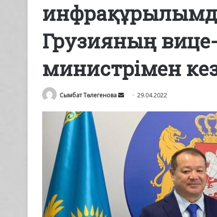
инфрақұрылымд
Грузияның вице-
министрімен кез
Send
Сымбат Төлегенова
29.04.2022
an
email