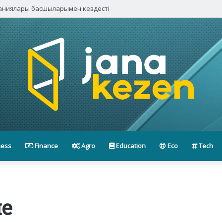
паниялары басшыларымен кездесті
ness
Finance
Agro
Education
Eco
Tech
не