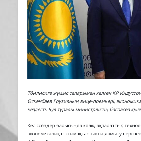
Тбилисиге жұмыс сапарымен келген ҚР Индуст
Өскенбаев Грузияның вице-премьері, экономик
кездест
і. Бұл туралы министрліктің баспасөз қы
Келіссөздер барысында көлік, ақпараттық техно
экономикалық ынтымақтастықты дамыту перспек