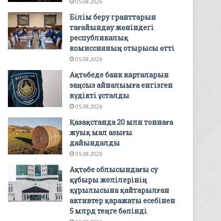
05.08.2026
Білім беру гранттарын
тағайындау жөніндегі
республикалық
комиссияның отырысы өтті
05.08.2026
Ақтөбеде банк карталарын
заңсыз айналымға енгізген
күдікті ұсталды
05.08.2026
Қазақстанда 20 млн тоннаға
жуық мал азығы
дайындалды
05.08.2026
Ақтөбе облысындағы су
құбыры желілерінің
құрылысына қайтарылған
активтер қаражаты есебінен
5 млрд теңге бөлінді