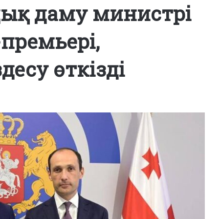
ық даму министрі
премьері,
десу өткізді