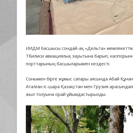
ИИДМ басшысы сондай-ақ «Дельта» мемлекеттік
Тбилиси авиациялық зауытына барып, кәсіпорын
порттарының басшыларымен кездесті.
Сонымен бірге жұмыс сапары аясында Абай Құнан
Аталған іс-шара Қазақстан мен Грузия арасынд
жыл толуына орай ұйымдастырылды.