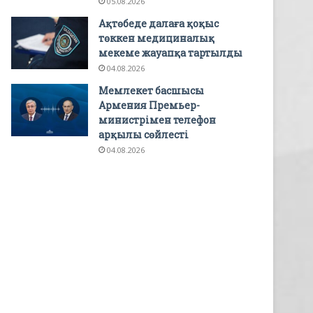
05.08.2026
Ақтөбеде далаға қоқыс
төккен медициналық
мекеме жауапқа тартылды
04.08.2026
Мемлекет басшысы
Армения Премьер-
министрімен телефон
арқылы сөйлесті
04.08.2026