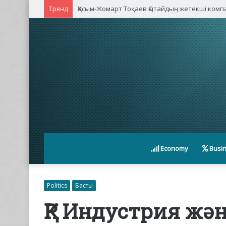
Қасым-Жомарт Тоқаев Қытайдың жетекші ком
Тренд
Economy
Busi
Politics
Басты
ҚР Индустрия жә