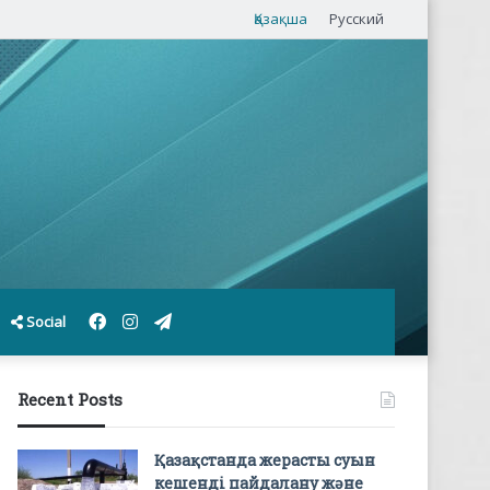
Қазақша
Русский
Facebook
Instagram
Telegram
Social
Recent Posts
Қазақстанда жерасты суын
кешенді пайдалану және