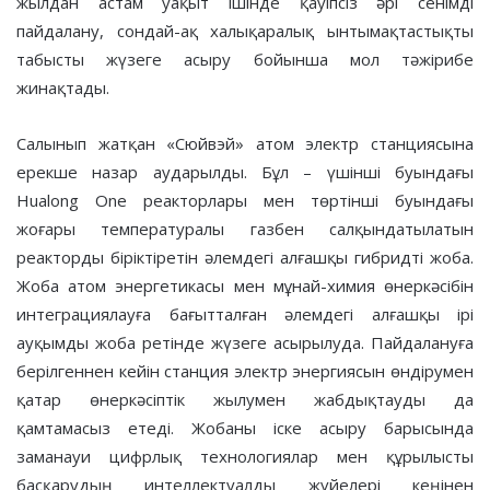
жылдан астам уақыт ішінде қауіпсіз әрі сенімді
пайдалану, сондай-ақ халықаралық ынтымақтастықты
табысты жүзеге асыру бойынша мол тәжірибе
жинақтады.
Салынып жатқан «Сюйвэй» атом электр станциясына
ерекше назар аударылды. Бұл – үшінші буындағы
Hualong One реакторлары мен төртінші буындағы
жоғары температуралы газбен салқындатылатын
реакторды біріктіретін әлемдегі алғашқы гибридті жоба.
Жоба атом энергетикасы мен мұнай-химия өнеркәсібін
интеграциялауға бағытталған әлемдегі алғашқы ірі
ауқымды жоба ретінде жүзеге асырылуда. Пайдалануға
берілгеннен кейін станция электр энергиясын өндірумен
қатар өнеркәсіптік жылумен жабдықтауды да
қамтамасыз етеді. Жобаны іске асыру барысында
заманауи цифрлық технологиялар мен құрылысты
басқарудың интеллектуалды жүйелері кеңінен