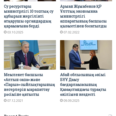
Су ресурстары
Арман Жұмабеков ҚР
министрлігі 10 топтық су
Ұлттық экономика
құбырын жергілікті
министрлігі
атқарушы органдардың
аппаратының басшысы
қарамағына берді
қызметінен босатылды
03.10.2025
07.02.2022
Мемлекет басшысы
Абай облысының әкімі
«Алтын сапа» және
БҰҰ Даму
«Парыз» сыйлықтарының
бағдарламасының
иегерлерін марапаттау
Қазақстандағы тұрақты
рәсіміне қатысты
өкілімен кездесті
07.12.2021
09.09.2025