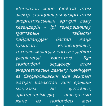
«Тяньвань және Сюйвэй атом
электр станциялары қазіргі атом
энергетикасының әртүрлі даму
кезеңдерін – ірі генерациялау
қуаттарын табысты
пайдаланудан бастап жаңа
буындағы инновациялық
технологияларды енгізуге дейінгі
үдерістерді көрсетеді. Бұл
тәжірибені зерделеу атом
энергетикасын дамыту жөніндегі
өз бағдарламасын іске асырып
жатқан Қазақстан үшін ерекше
маңызды. Біз қытайлық
әріптестеріміздің ашықтығын
және өз тәжірибесі мен