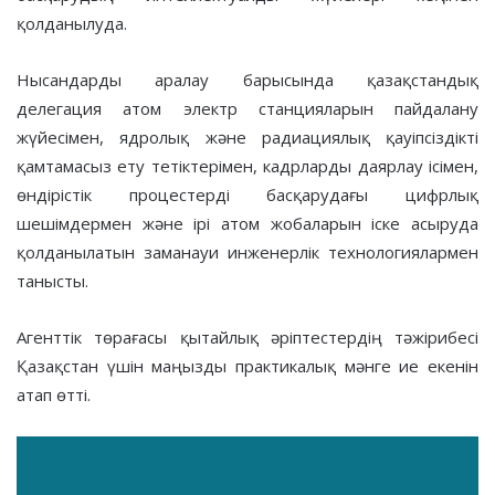
қолданылуда.
Нысандарды аралау барысында қазақстандық
делегация атом электр станцияларын пайдалану
жүйесімен, ядролық және радиациялық қауіпсіздікті
қамтамасыз ету тетіктерімен, кадрларды даярлау ісімен,
өндірістік процестерді басқарудағы цифрлық
шешімдермен және ірі атом жобаларын іске асыруда
қолданылатын заманауи инженерлік технологиялармен
танысты.
Агенттік төрағасы қытайлық әріптестердің тәжірибесі
Қазақстан үшін маңызды практикалық мәнге ие екенін
атап өтті.