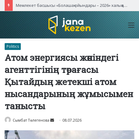
Қасым-Жомарт Тоқаев Қытайдың жетекші компаниялары басшыларымен кездесті
M
Politics
Атом энергиясы жөніндегі
агенттігінің төрағасы
Қытайдың жетекші атом
нысандарының жұмысымен
танысты
Send
Сымбат Төлегенова
08.07.2026
an
email