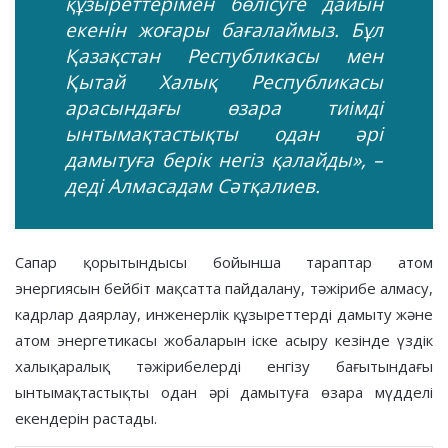
құзыреттерімен бөлісуге дайын
екенін жоғары бағалаймыз. Бұл
Қазақстан Республикасы мен
Қытай Халық Республикасы
арасындағы өзара тиімді
ынтымақтастықты одан әрі
дамытуға берік негіз қалайды», –
деді Алмасадам Сәтқалиев.
Сапар қорытындысы бойынша тараптар атом
энергиясын бейбіт мақсатта пайдалану, тәжірибе алмасу,
кадрлар даярлау, инженерлік құзыреттерді дамыту және
атом энергетикасы жобаларын іске асыру кезінде үздік
халықаралық тәжірибелерді енгізу бағытындағы
ынтымақтастықты одан әрі дамытуға өзара мүдделі
екендерін растады.