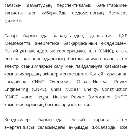
саласын дамытудың перспективалық бағыттарымен
танысты, деп хабарлайды ведомствоның баспасөз
қызметі.
Сапар барысында қазақстандық делегация ҚХР
Мемлекеттік энергетика басқармасының өкілдерімен,
Қытай ұлттық ядролық корпорациясының (CNNC), оның
еншілес кәсіпорындарының басшылығымен және атом
электр станцияларын салу мен пайдалануға қатысатын
компаниялардың өкілдерімен кездесті. Қытай тарапынан
сондай-ақ CNNC Overseas, China Nuclear Power
Engineering (CNPE), China Nuclear Energy Construction
(CNEC) және Jiangsu Nuclear Power Corporation (JNPC)
компанияларының басшылары қатысты.
Кездесулер барысында Қытай тарапы атом
энергетикасы саласындағы ауқымды жобаларды іске