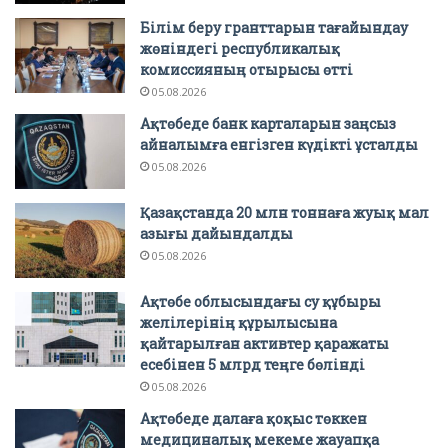
Білім беру гранттарын тағайындау
жөніндегі республикалық
комиссияның отырысы өтті
05.08.2026
Ақтөбеде банк карталарын заңсыз
айналымға енгізген күдікті ұсталды
05.08.2026
Қазақстанда 20 млн тоннаға жуық мал
азығы дайындалды
05.08.2026
Ақтөбе облысындағы су құбыры
желілерінің құрылысына
қайтарылған активтер қаражаты
есебінен 5 млрд теңге бөлінді
05.08.2026
Ақтөбеде далаға қоқыс төккен
медициналық мекеме жауапқа