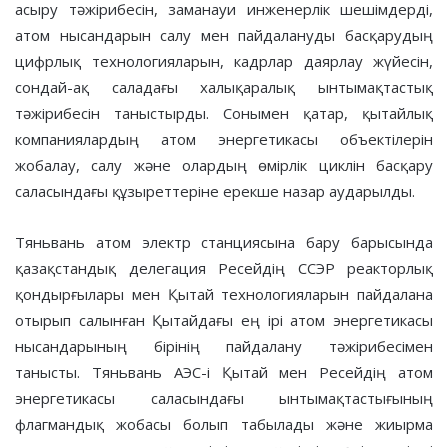
асыру тәжірибесін, заманауи инженерлік шешімдерді,
атом нысандарын салу мен пайдалануды басқарудың
цифрлық технологияларын, кадрлар даярлау жүйесін,
сондай-ақ саладағы халықаралық ынтымақтастық
тәжірибесін таныстырды. Сонымен қатар, қытайлық
компаниялардың атом энергетикасы объектілерін
жобалау, салу және олардың өмірлік циклін басқару
саласындағы құзыреттеріне ерекше назар аударылды.
Тяньвань атом электр станциясына бару барысында
қазақстандық делегация Ресейдің ССЭР реакторлық
қондырғылары мен Қытай технологияларын пайдалана
отырып салынған Қытайдағы ең ірі атом энергетикасы
нысандарының бірінің пайдалану тәжірибесімен
танысты. Тяньвань АЭС-і Қытай мен Ресейдің атом
энергетикасы саласындағы ынтымақтастығының
флагмандық жобасы болып табылады және жиырма