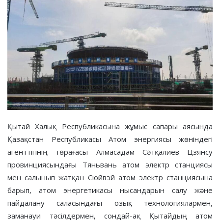
Қытай Халық Республикасына жұмыс сапары аясында
Қазақстан Республикасы Атом энергиясы жөніндегі
агенттігінің төрағасы Алмасадам Сәтқалиев Цзянсу
провинциясындағы Тяньвань атом электр станциясы
мен салынып жатқан Сюйвэй атом электр станциясына
барып, атом энергетикасы нысандарын салу және
пайдалану саласындағы озық технологиялармен,
заманауи тәсілдермен, сондай-ақ Қытайдың атом