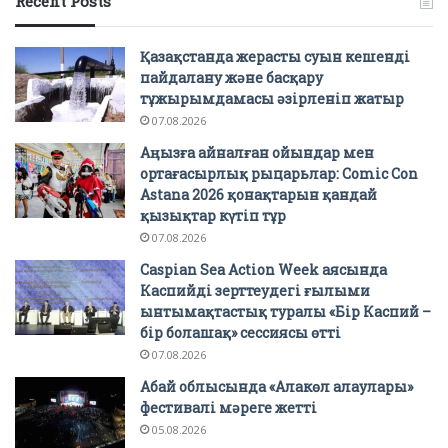
Recent Posts
Қазақстанда жерасты суын кешенді
пайдалану және басқару
тұжырымдамасы әзірленіп жатыр
07.08.2026
Аңызға айналған ойындар мен
ортағасырлық рыцарьлар: Comic Con
Astana 2026 қонақтарын қандай
қызықтар күтіп тұр
07.08.2026
Caspian Sea Action Week аясында
Каспийді зерттеудегі ғылыми
ынтымақтастық туралы «Бір Каспий –
бір болашақ» сессиясы өтті
07.08.2026
Абай облысында «Алакөл алаулары»
фестивалі мәреге жетті
05.08.2026