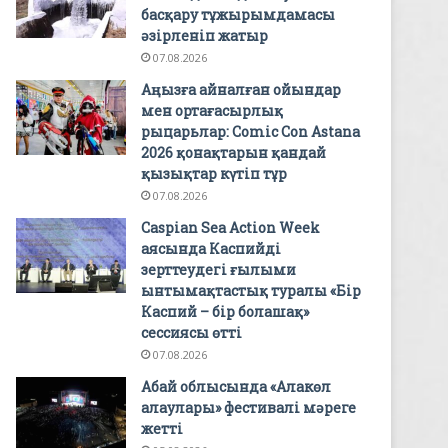
басқару тұжырымдамасы
әзірленіп жатыр
07.08.2026
Аңызға айналған ойындар
мен ортағасырлық
рыцарьлар: Comic Con Astana
2026 қонақтарын қандай
қызықтар күтіп тұр
07.08.2026
Caspian Sea Action Week
аясында Каспийді
зерттеудегі ғылыми
ынтымақтастық туралы «Бір
Каспий – бір болашақ»
сессиясы өтті
07.08.2026
Абай облысында «Алакөл
алаулары» фестивалі мәреге
жетті