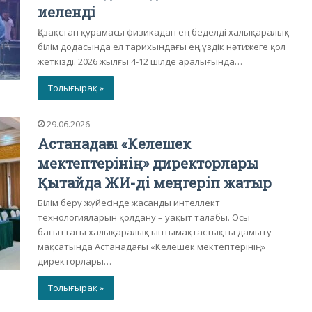
иеленді
Қазақстан құрамасы физикадан ең беделді халықаралық
білім додасында ел тарихындағы ең үздік нәтижеге қол
жеткізді. 2026 жылғы 4-12 шілде аралығында…
Толығырақ »
29.06.2026
Астанадағы «Келешек
мектептерінің» директорлары
Қытайда ЖИ-ді меңгеріп жатыр
Білім беру жүйесінде жасанды интеллект
технологияларын қолдану – уақыт талабы. Осы
бағыттағы халықаралық ынтымақтастықты дамыту
мақсатында Астанадағы «Келешек мектептерінің»
директорлары…
Толығырақ »