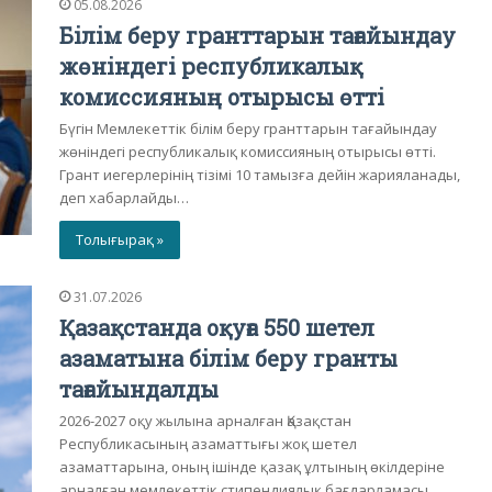
05.08.2026
Білім беру гранттарын тағайындау
жөніндегі республикалық
комиссияның отырысы өтті
Бүгін Мемлекеттік білім беру гранттарын тағайындау
жөніндегі республикалық комиссияның отырысы өтті.
Грант иегерлерінің тізімі 10 тамызға дейін жарияланады,
деп хабарлайды…
Толығырақ »
31.07.2026
Қазақстанда оқуға 550 шетел
азаматына білім беру гранты
тағайындалды
2026-2027 оқу жылына арналған Қазақстан
Республикасының азаматтығы жоқ шетел
азаматтарына, оның ішінде қазақ ұлтының өкілдеріне
арналған мемлекеттік стипендиялық бағдарламасы