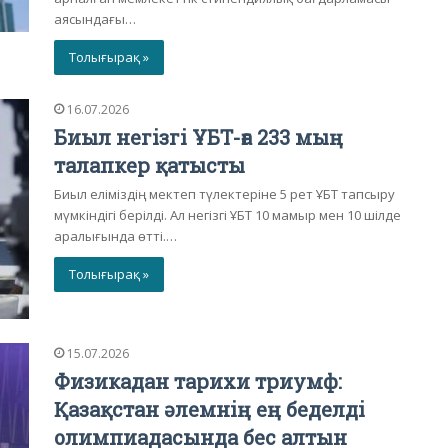
аясындағы…
Толығырақ »
16.07.2026
Биыл негізгі ҰБТ-ға 233 мың
талапкер қатысты
Биыл еліміздің мектеп түлектеріне 5 рет ҰБТ тапсыру
мүмкіндігі берілді. Ал негізгі ҰБТ 10 мамыр мен 10 шілде
аралығында өтті.…
Толығырақ »
15.07.2026
Физикадан тарихи триумф:
Қазақстан әлемнің ең беделді
олимпиадасында бес алтын