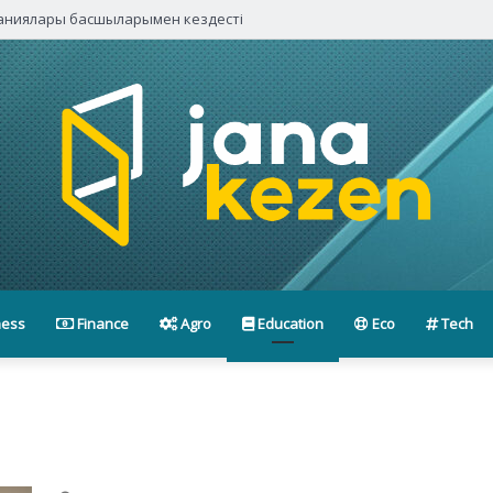
паниялары басшыларымен кездесті
ness
Finance
Agro
Education
Eco
Tech