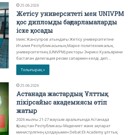
25.06.2026
Жетісу университеті мен UNIVPM
қос дипломды бағдарламаларды
іске қосады
Ілияс Жансүгіров атындағы Жетісу университетіне
Италия Республикасының Марке политехникалық
университетінің (UNIVPM) ректоры Энрико Куальярини
бастаған делегация ресми сапармен келді, деп…
Толығырақ »
25.06.2026
Астанада жастардың Ұлттық
пікірсайыс академиясы өтіп
жатыр
2026 жылғы 21-27 маусым аралығында Астанада
Қазақстан Республикасы Мәдениет және ақпарат
министрлігінің қолдауымен Debat Eli Academy ұлттық