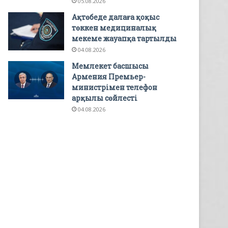
05.08.2026
Ақтөбеде далаға қоқыс
төккен медициналық
мекеме жауапқа тартылды
04.08.2026
Мемлекет басшысы
Армения Премьер-
министрімен телефон
арқылы сөйлесті
04.08.2026