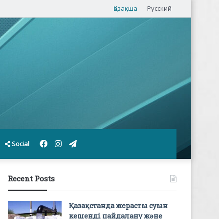
Қазақша
Русский
Facebook
Instagram
Telegram
Social
Recent Posts
Қазақстанда жерасты суын
кешенді пайдалану және