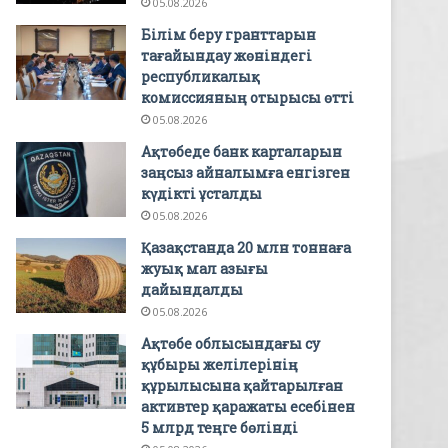
05.08.2026
Білім беру гранттарын
тағайындау жөніндегі
республикалық
комиссияның отырысы өтті
05.08.2026
Ақтөбеде банк карталарын
заңсыз айналымға енгізген
күдікті ұсталды
05.08.2026
Қазақстанда 20 млн тоннаға
жуық мал азығы
дайындалды
05.08.2026
Ақтөбе облысындағы су
құбыры желілерінің
құрылысына қайтарылған
активтер қаражаты есебінен
5 млрд теңге бөлінді