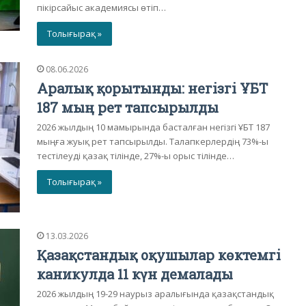
пікірсайыс академиясы өтіп…
Толығырақ »
08.06.2026
Аралық қорытынды: негізгі ҰБТ
187 мың рет тапсырылды
2026 жылдың 10 мамырында басталған негізгі ҰБТ 187
мыңға жуық рет тапсырылды. Талапкерлердің 73%-ы
тестілеуді қазақ тілінде, 27%-ы орыс тілінде…
Толығырақ »
13.03.2026
Қазақстандық оқушылар көктемгі
каникулда 11 күн демалады
2026 жылдың 19-29 наурыз аралығында қазақстандық