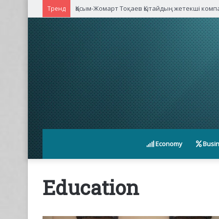
Қасым-Жомарт Тоқаев Қытайдың жетекші ком
Тренд
Economy
Busi
Education