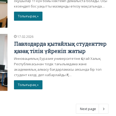
оқушылар 11 күн бойы көктемгі демалыста болады. Осы
кезеңдегі бос уақытты мазмұнды өткізу мақсатында…
Толығырақ »
17.02.2026
Павлодарда қытайлық студенттер
қазақ тілін үйреніп жатыр
Инновациялық Еуразия университетіне Қытай Халық
Республикасынан тілдік тағылымдама және
академиялық алмасу бағдарламасы аясында бір топ
студент келді, деп хабарлайды ҚР…
Толығырақ »
Next page