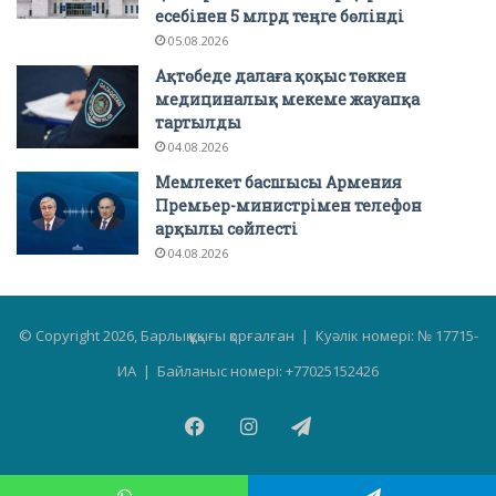
есебінен 5 млрд теңге бөлінді
05.08.2026
Ақтөбеде далаға қоқыс төккен
медициналық мекеме жауапқа
тартылды
04.08.2026
Мемлекет басшысы Армения
Премьер-министрімен телефон
арқылы сөйлесті
04.08.2026
© Copyright 2026, Барлық құқығы қорғалған | Куәлік номері: № 17715-
ИА | Байланыс номері: +77025152426
Facebook
Instagram
Telegram