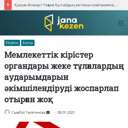
Қасым-Жомарт Тоқаев Қытайдың жетекші компаниялары басшыларымен кездесті
M
Finance
Басты
Мемлекеттік кірістер
органдары жеке тұлғалардың
аударымдарын
әкімшілендіруді жоспарлап
отырған жоқ
Send
Сымбат Төлегенова
08.01.2021
an
email