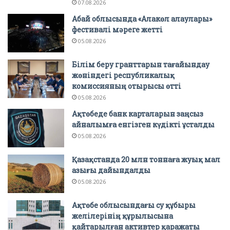
07.08.2026
Абай облысында «Алакөл алаулары»
фестивалі мәреге жетті
05.08.2026
Білім беру гранттарын тағайындау
жөніндегі республикалық
комиссияның отырысы өтті
05.08.2026
Ақтөбеде банк карталарын заңсыз
айналымға енгізген күдікті ұсталды
05.08.2026
Қазақстанда 20 млн тоннаға жуық мал
азығы дайындалды
05.08.2026
Ақтөбе облысындағы су құбыры
желілерінің құрылысына
қайтарылған активтер қаражаты