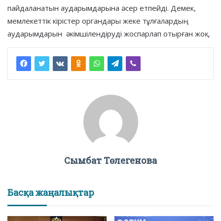
пайдаланатын аударымдарына әсер етпейді. Демек,
мемлекеттік кірістер органдары жеке тұлғалардың
аударымдарын әкімшілендіруді жоспарлап отырған жоқ.
Сымбат Төлегенова
Басқа жаңалықтар