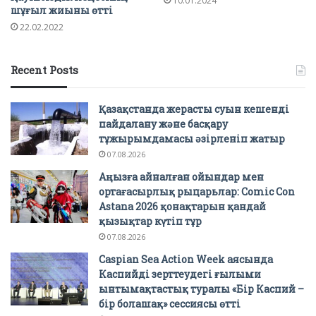
10.01.2024
шұғыл жиыны өтті
22.02.2022
Recent Posts
Қазақстанда жерасты суын кешенді
пайдалану және басқару
тұжырымдамасы әзірленіп жатыр
07.08.2026
Аңызға айналған ойындар мен
ортағасырлық рыцарьлар: Comic Con
Astana 2026 қонақтарын қандай
қызықтар күтіп тұр
07.08.2026
Caspian Sea Action Week аясында
Каспийді зерттеудегі ғылыми
ынтымақтастық туралы «Бір Каспий –
бір болашақ» сессиясы өтті