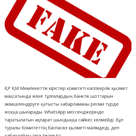
ҚР ҚМ Мемлекеттік кірістер комитеті кәсіпкерлік қызмет
мақсатында жеке тұлғалардың банктік шоттарын
әкімшілендіруге қатысты хабарламаны ресми түрде
жоққа шығарады. WhatsApp мессенджерінде
таратылатын ақпарат шындыққа сәйкес келмейді. Бұл
туралы Комитеттің баспасөз қызметі мәлімдеді, деп
хабарлайды Jana-kezen.kz