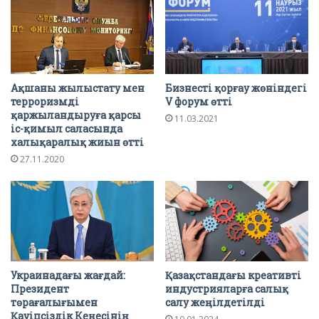
Ақшаны жылыстату мен
Бизнесті қорғау жөніндегі
терроризмді
V форум өтті
қаржыландыруға қарсы
11.03.2021
іс-қимыл саласында
халықаралық жиын өтті
27.11.2020
Украинадағы жағдай:
Қазақстандағы креативті
Президент
индустрияларға салық
төрағалығымен
салу жеңілдетілді
Қауіпсіздік Кеңесінің