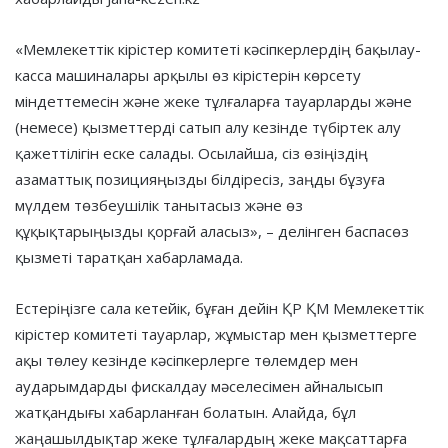
«Мемлекеттік кірістер комитеті кәсіпкерлердің бақылау-
касса машиналары арқылы өз кірістерін көрсету
міндеттемесін және жеке тұлғаларға тауарларды және
(немесе) қызметтерді сатып алу кезінде түбіртек алу
қажеттілігін еске салады. Осылайша, сіз өзіңіздің
азаматтық позицияңызды білдіресіз, заңды бұзуға
мүлдем төзбеушілік танытасыз және өз
құқықтарыңызды қорғай аласыз», – делінген баспасөз
қызметі таратқан хабарламада.
Естеріңізге сала кетейік, бұған дейін ҚР ҚМ Мемлекеттік
кірістер комитеті тауарлар, жұмыстар мен қызметтерге
ақы төлеу кезінде кәсіпкерлерге төлемдер мен
аударымдарды фискалдау мәселесімен айналысып
жатқандығы хабарланған болатын. Алайда, бұл
жаңашылдықтар жеке тұлғалардың жеке мақсаттарға