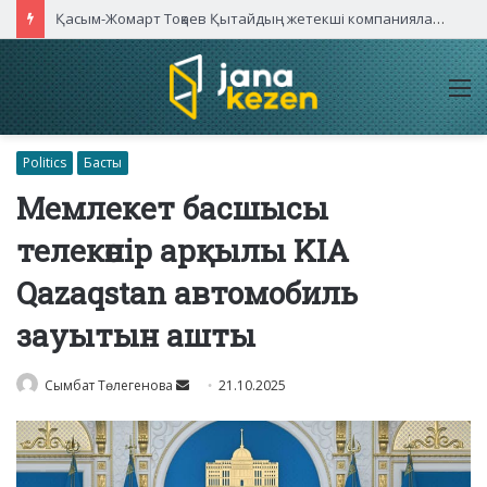
Қасым-Жомарт Тоқаев Қытайдың жетекші компаниялары басшыларымен кездесті
M
Politics
Басты
Мемлекет басшысы
телекөпір арқылы KIA
Qazaqstan автомобиль
зауытын ашты
Send
Сымбат Төлегенова
21.10.2025
an
email