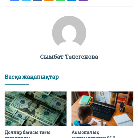
Сымбат Төлегенова
Басқа жаңалықтар
Доллар бағасы тағы
Ақмолалық