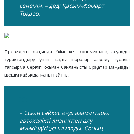
сенемін, – деді Қасым-Жомарт
Тоқаев.
Президент жақында Үкіметке экономикалық ахуалды
тұрақтандыру үшін нақты шаралар әзірлеу туралы
тапсырма беріліп, осыған байланысты бірқатар маңызды
шешім қабылданғанын айтты.
– Соған сәйкес енді азаматтарға
автокөлікті лизингпен алу
мүмкіндігі ұсынылады. Соның