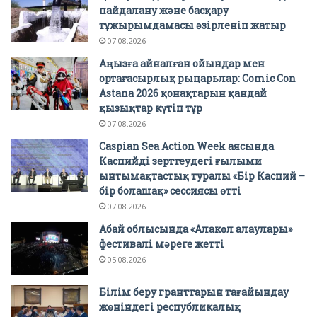
пайдалану және басқару
тұжырымдамасы әзірленіп жатыр
07.08.2026
Аңызға айналған ойындар мен
ортағасырлық рыцарьлар: Comic Con
Astana 2026 қонақтарын қандай
қызықтар күтіп тұр
07.08.2026
Caspian Sea Action Week аясында
Каспийді зерттеудегі ғылыми
ынтымақтастық туралы «Бір Каспий –
бір болашақ» сессиясы өтті
07.08.2026
Абай облысында «Алакөл алаулары»
фестивалі мәреге жетті
05.08.2026
Білім беру гранттарын тағайындау
жөніндегі республикалық