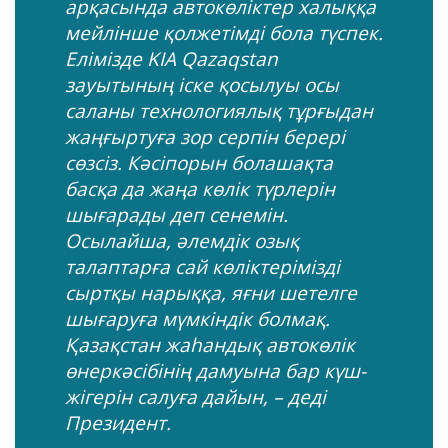
арқасында автокөліктер халыққа
мейлінше қолжетімді бола түспек.
Елімізде KIA Qazaqstan
зауытының іске қосылуы осы
саланы технологиялық тұрғыдан
жаңғыртуға зор серпін берері
сөзсіз. Кәсіпорын болашақта
басқа да жаңа көлік түрлерін
шығарады деп сенемін.
Осылайша, әлемдік озық
талаптарға сай көліктерімізді
сыртқы нарыққа, яғни шетелге
шығаруға мүмкіндік болмақ.
Қазақстан жаһандық автокөлік
өнеркәсібінің дамуына бар күш-
жігерін салуға дайын, – деді
Президент.