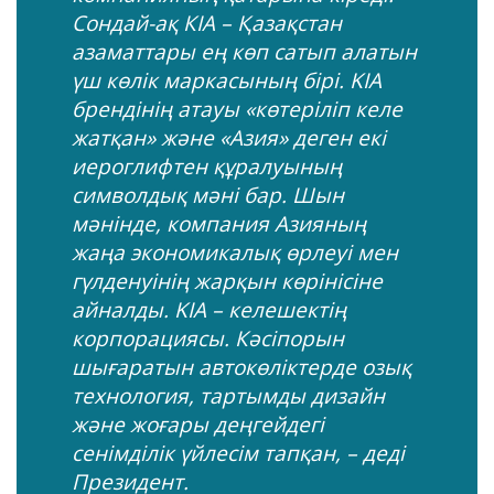
Сондай-ақ КІА – Қазақстан
азаматтары ең көп сатып алатын
үш көлік маркасының бірі. KIA
брендінің атауы «көтеріліп келе
жатқан» және «Азия» деген екі
иероглифтен құралуының
символдық мәні бар. Шын
мәнінде, компания Азияның
жаңа экономикалық өрлеуі мен
гүлденуінің жарқын көрінісіне
айналды. KIA – келешектің
корпорациясы. Кәсіпорын
шығаратын автокөліктерде озық
технология, тартымды дизайн
және жоғары деңгейдегі
сенімділік үйлесім тапқан, – деді
Президент.