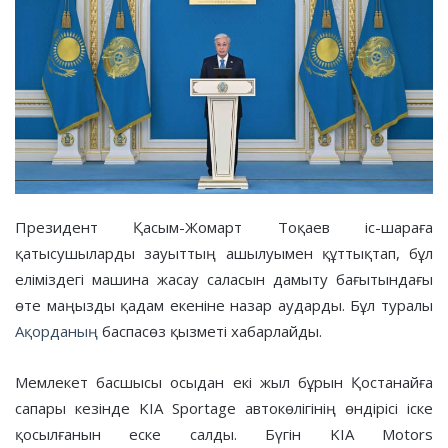
Президент Қасым-Жомарт Тоқаев іс-шараға
қатысушыларды зауыттың ашылуымен құттықтап, бұл
еліміздегі машина жасау саласын дамыту бағытындағы
өте маңызды қадам екеніне назар аударды. Бұл туралы
Ақорданың
баспасөз қызметі хабарлайды.
Мемлекет басшысы осыдан екі жыл бұрын Қостанайға
сапары кезінде KIA Sportage автокөлігінің өндірісі іске
қосылғанын еске салды. Бүгін KIA Motors