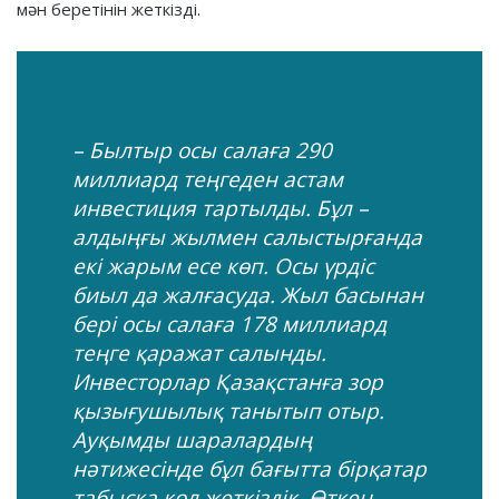
мән беретінін жеткізді.
– Былтыр осы салаға 290
миллиард теңгеден астам
инвестиция тартылды. Бұл –
алдыңғы жылмен салыстырғанда
екі жарым есе көп. Осы үрдіс
биыл да жалғасуда. Жыл басынан
бері осы салаға 178 миллиард
теңге қаражат салынды.
Инвесторлар Қазақстанға зор
қызығушылық танытып отыр.
Ауқымды шаралардың
нәтижесінде бұл бағытта бірқатар
табысқа қол жеткіздік. Өткен