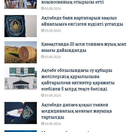
комиссияның отырысы өтті
05.08.2026
Ақтөбеде банк карталарын заңсыз
айналымға енгізген күдікті ұсталды
05.08.2026
Қазақстанда 20 млн тоннаға жуық мал
азығы дайындалды
05.08.2026
Ақтөбе облысындағы су құбыры
желілерінің құрылысына
қайтарылған активтер қаражаты
есебінен 5 млрд теңге бөлінді
05.08.2026
Ақтөбеде далаға қоқыс төккен
медициналық мекеме жауапқа
тартылды
04.08.2026