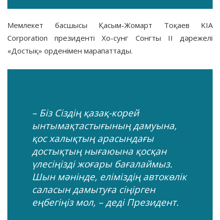
Мемлекет басшысы Қасым-Жомарт Тоқаев KIA
Corporation президенті Хо-сунг Сонгты ІІ дәрежелі
«Достық» орденімен марапаттады.
– Біз Сіздің қазақ-корей
ынтымақтастығының дамуына,
қос халықтың арасындағы
достықтың нығаюына қосқан
үлесіңізді жоғары бағалаймыз.
Шын мәнінде, еліміздің автокөлік
саласын дамытуға сіңірген
еңбегіңіз мол, – деді Президент.