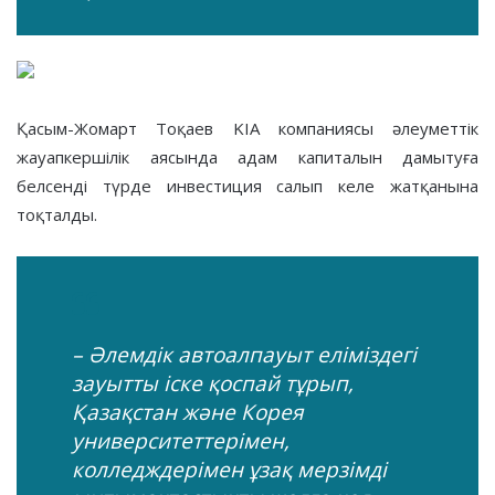
Қасым-Жомарт Тоқаев KIA компаниясы әлеуметтік
жауапкершілік аясында адам капиталын дамытуға
белсенді түрде инвестиция салып келе жатқанына
тоқталды.
– Әлемдік автоалпауыт еліміздегі
зауытты іске қоспай тұрып,
Қазақстан және Корея
университеттерімен,
колледждерімен ұзақ мерзімді