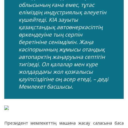
облысының ғана емес, тұтас
еліміздің индустриялық әлеуетін
күшейтеді. KIA зауыты
қазақстандық автоөнеркәсіптің
өркендеуіне тың серпін
беретініне сенімдімін. Жаңа
кәсіпорынның жұмысы отандық
автопарктің жаңаруына септігін
тигізеді. Ол қалалар мен күре
жолдардағы жол қозғалысы
қауіпсіздігіне оң әсер етеді, – деді
Мемлекет басшысы.
Президент мемлекеттің машина жасау саласына баса