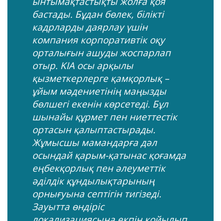
ынтымақтастықты жолға қоя
бастады. Бұдан бөлек, білікті
кадрларды даярлау үшін
компания корпоративтік оқу
орталығын ашуды жоспарлап
отыр. KIA осы арқылы
қызметкерлерге қамқорлық –
ұйым мәдениетінің маңызды
бөлшегі екенін көрсетеді. Бұл
шынайы құрмет пен ниеттестік
ортасын қалыптастырады.
Жұмысшы мамандарға дәл
осындай қарым-қатынас қоғамда
еңбекқорлық пен әлеуметтік
әділдік құндылықтарының
орнығуына септігін тигізеді.
Зауытта өндіріс
локализациясына екпін қойылып