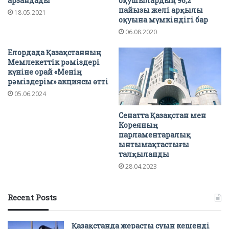
арзандады
оқушылардың 96,2
пайызы желі арқылы
18.05.2021
оқуына мүмкіндігі бар
06.08.2020
Елордада Қазақстанның
Мемлекеттік рәміздері
күніне орай «Менің
рәміздерім» акциясы өтті
05.06.2024
Сенатта Қазақстан мен
Кореяның
парламентаралық
ынтымақтастығы
талқыланды
28.04.2023
Recent Posts
Қазақстанда жерасты суын кешенді