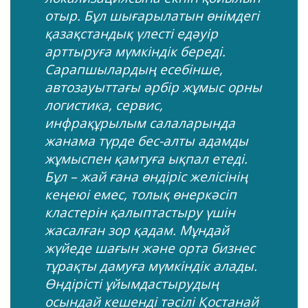
отыр. Бұл шығарылатын өнімдегі
қазақстандық үлесті едәуір
арттыруға мүмкіндік береді.
Сарапшылардың есебінше,
автозауыттағы әрбір жұмыс орны
логистика, сервис,
инфрақұрылым салаларында
жанама түрде бес-алты адамды
жұмыспен қамтуға ықпал етеді.
Бұл – жай ғана өндіріс желісінің
кеңеюі емес, толық өнеркәсіп
кластерін қалыптастыру үшін
жасалған зор қадам. Мұндай
жүйеде шағын және орта бизнес
тұрақты дамуға мүмкіндік алады.
Өндірісті ұйымдастырудың
осындай кешенді тәсілі Қостанай