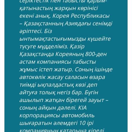
серіктестік пен табысты қарым-
қатынастың жарқын көрінісі
екені анық. Корея Республикасы
– Қазақстанның Азиядағы сенімді
әріптесі. Біз
ынтымақтастығымызды күшейте
түсуге мүдделіміз. Қазір
Қазақстанда Кореяның 800-ден
астам компаниясы табысты
жұмыс істеп жатыр. Соның ішінде
автокөлік жасау саласын өзара
тиімді ықпалдастық көзі деп
айтуға толық негіз бар. Бүгін
ашылып жатқан бірегей зауыт –
соның айқын дәлелі. КІА
корпорациясы автомобиль
шығаратын әлемдегі 10 ірі
компанияның қатарына кіреді.