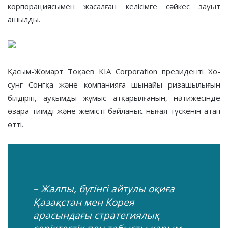
корпорациясымен жасалған келісімге сәйкес зауыт
ашылды.
Қасым-Жомарт Тоқаев KIA Corporation президенті Хо-
сунг Сонгқа және компанияға шынайы ризашылығын
білдіріп, ауқымды жұмыс атқарылғанын, нәтижесінде
өзара тиімді және жемісті байланыс нығая түскенін атап
өтті.
– Жалпы, бүгінгі айтулы оқиға
Қазақстан мен Корея
арасындағы стратегиялық