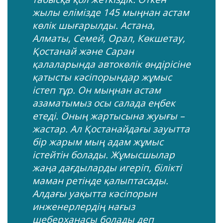
жылы елімізде 145 мыңнан астам
көлік шығарылды. Астана,
Алматы, Семей, Орал, Көкшетау,
Қостанай және Саран
қалаларында автокөлік өндірісіне
қатысты кәсіпорындар жұмыс
істеп тұр. Он мыңнан астам
азаматымыз осы салада еңбек
етеді. Оның жартысына жуығы –
жастар. Ал Қостанайдағы зауытта
бір жарым мың адам жұмыс
істейтін болады. Жұмысшылар
жаңа дағдыларды игеріп, білікті
маман ретінде қалыптасады.
Алдағы уақытта кәсіпорын
инженерлердің нағыз
шеберханасы болады деп