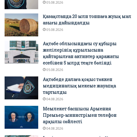
05.08.2026
Қазақстанда 20 млн тоннаға жуық мал
азығы дайындалды
05.08.2026
Ақтөбе облысындағы су құбыры
желілерінің құрылысына
қайтарылған активтер қаражаты
есебінен 5 млрд теңге бөлінді
05.08.2026
Ақтөбеде далаға қоқыс төккен
медициналық мекеме жауапқа
тартылды
04.08.2026
Мемлекет басшысы Армения
Премьер-министрімен телефон
арқылы сөйлесті
04.08.2026