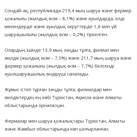
Сондай-ақ, республикада 219,4 мың шаруа және фермер
қожалығы (жылдық өсім – 8,1%) және ауылдарда, елді
мекендерде және ауылдық округтерде 1,6 млн үй
шаруашылығы (жылдық өсім – 0,2%) тіркелген.
Олардың ішінде 13,9 мың заңды тұлға, филиал мен
өкілдік (жылдық өсім – 7,5%) және 211,7 мың шаруа және
фермер қожалығы (жылдық өсім – 7,7%) белсенді
ауылшаруашылық өндіруші саналады.
Жұмыс істеп тұрған заңды тұлға, филиалдар мен
өкілдіктердің ең көбі Түркістан, Ақмола және Алматы
облыстарында орналасқан.
Фермалар мен шаруа қожалықтары Түркістан, Алматы
және Жамбыл облыстарында көп шоғырланған.