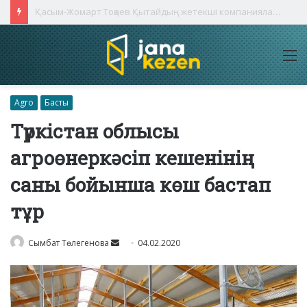
Қасым-Жомарт Тоқаев Қытайдың жетекші компаниялары басшыларымен кездесті
M
Agro
Басты
Түркістан облысы
агроөнеркәсіп кешенінің
саны бойынша көш бастап
тұр
Send
Сымбат Төлегенова
04.02.2020
an
email