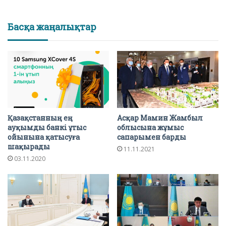
Басқа жаңалықтар
Қазақстанның ең
Асқар Мамин Жамбыл
ауқымды банкі ұтыс
облысына жұмыс
ойынына қатысуға
сапарымен барды
шақырады
11.11.2021
03.11.2020