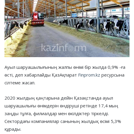
Ауыл шаруашылығының жалпы өнімі бір жылда 0,9% -ға
өсті, деп хабарлайды ҚазАқпарат
Finprom.kz
ресурсына
сілтеме жасап.
2020 жылдың қаңтарына дейін Қазақстанда ауыл
шаруашылығы өнімдерін өндіруші ретінде 17,4 мың
заңды тұлға, филиалдар мен өкілдіктер тіркелді.
Сектордағы компаниялар санының жылдық өсімі 5,3%
құрады.