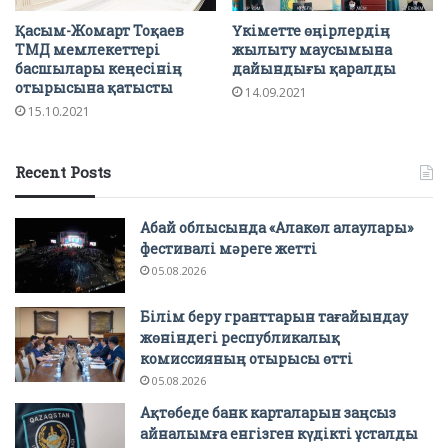
Қасым-Жомарт Тоқаев
Үкіметте өңірлердің
ТМД мемлекеттері
жылыту маусымына
басшылары кеңесінің
дайындығы қаралды
отырысына қатысты
14.09.2021
15.10.2021
Recent Posts
Абай облысында «Алакөл алаулары»
фестивалі мәреге жетті
05.08.2026
Білім беру гранттарын тағайындау
жөніндегі республикалық
комиссияның отырысы өтті
05.08.2026
Ақтөбеде банк карталарын заңсыз
айналымға енгізген күдікті ұсталды