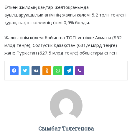
Өткен жылдың қаңтар-желтоқсанында
ауылшаруашылық өнімінің жалпы көлемі 5,2 трлн теңгені
құрап, нақты көлемнің өсімі 0,9% болды.
Жалпы өнім көлемі бойынша ТОП-үштікке Алматы (852
млрд теңге), Солтүстік Қазақстан (631,9 млрд теңге)
және Түркістан (627,5 млрд теңге) облыстары енген.
Сымбат Төлегенова