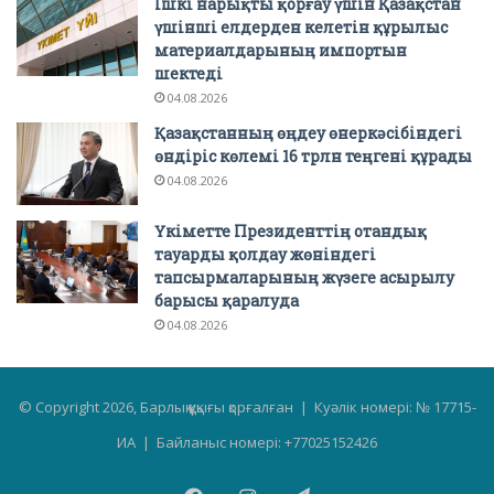
Ішкі нарықты қорғау үшін Қазақстан
үшінші елдерден келетін құрылыс
материалдарының импортын
шектеді
04.08.2026
Қазақстанның өңдеу өнеркәсібіндегі
өндіріс көлемі 16 трлн теңгені құрады
04.08.2026
Үкіметте Президенттің отандық
тауарды қолдау жөніндегі
тапсырмаларының жүзеге асырылу
барысы қаралуда
04.08.2026
© Copyright 2026, Барлық құқығы қорғалған | Куәлік номері: № 17715-
ИА | Байланыс номері: +77025152426