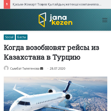
Қасым-Жомарт Тоқаев Қытайдың жетекші компаниялары басшыларымен кездесті
M
Social
Басты
Когда возобновят рейсы из
Казахстана в Турцию
Send
Сымбат Төлегенова
28.07.2020
an
email