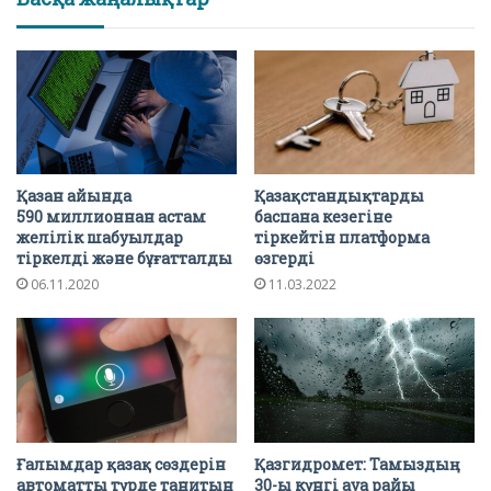
Қазан айында
Қазақстандықтарды
590 миллионнан астам
баспана кезегіне
желілік шабуылдар
тіркейтін платформа
тіркелді және бұғатталды
өзгерді
06.11.2020
11.03.2022
Ғалымдар қазақ сөздерін
Қазгидромет: Тамыздың
автоматты түрде танитын
30-ы күнгі ауа райы