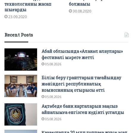
технологияны жасап
болжамы
шығарды
30.08.2020
23.09.2020
Recent Posts
Абай облысында «Алакөл алаулары»
фестивалі мәреге жетті
05.08.2026
Білім беру гранттарын тағайындау
жөніндегі республикалық
комиссияның отырысы өтті
05.08.2026
Ақтөбеде банк карталарын заңсыз
айналымға енгізген күдікті ұсталды
05.08.2026
Қазақстанда 20 млн тоннаға жуық мал