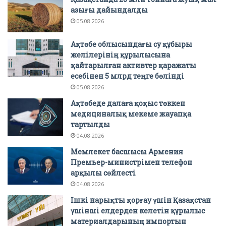
азығы дайындалды
05.08.2026
Ақтөбе облысындағы су құбыры
желілерінің құрылысына
қайтарылған активтер қаражаты
есебінен 5 млрд теңге бөлінді
05.08.2026
Ақтөбеде далаға қоқыс төккен
медициналық мекеме жауапқа
тартылды
04.08.2026
Мемлекет басшысы Армения
Премьер-министрімен телефон
арқылы сөйлесті
04.08.2026
Ішкі нарықты қорғау үшін Қазақстан
үшінші елдерден келетін құрылыс
материалдарының импортын