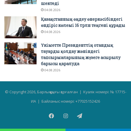
шектеді
04.08.2026
Қазақстанның өңдеу өнеркәсібіндегі
өндіріс көлемі 16 трлн теңгені құрады
04.08.2026
Үкіметте Президенттің отандық
тауарды қолдау жөніндегі
тапсырмаларының жүзеге асырылу
барысы қаралуда
04.08.2026
© Copyright 2026, Барлық құқығы қорғалған | Куәлік номері: № 17715-
ИА | Байланыс номері: +77025152426
Facebook
Instagram
Telegram