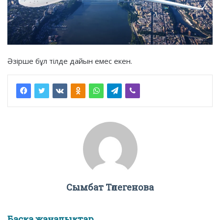
Әзірше бұл тілде дайын емес екен.
Сымбат Төлегенова
Басқа жаңалықтар