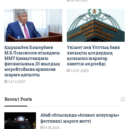
02.03.2021
Қырымбек Көшербаев
Үкімет пен Ұлттық банк
М.В.Ломоносов атындағы
халықты қолдаудың
ММУ Қазақстандағы
қосымша шаралар
филиалының 20 жылдық
пакетін әзірлейді
мерейтойына арналған
10.07.2020
шараға қатысты
14.12.2021
Recent Posts
Абай облысында «Алакөл алаулары»
фестивалі мәреге жетті
05.08.2026