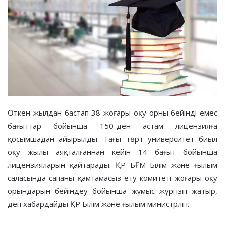
Өткен жылдан бастап 38 жоғары оқу орны бейінді емес
бағыттар бойынша 150-ден астам лицензияға
қосымшадан айырылды. Тағы төрт университет биыл
оқу жылы аяқталғаннан кейін 14 бағыт бойынша
лицензияларын қайтарады. ҚР БҒМ Білім және ғылым
саласында сапаны қамтамасыз ету комитеті жоғары оқу
орындарын бейіндеу бойынша жұмыс жүргізіп жатыр,
деп хабардайды ҚР Білім және ғылым министрлігі.