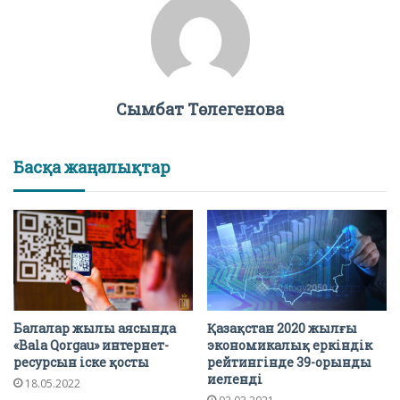
Сымбат Төлегенова
Басқа жаңалықтар
Балалар жылы аясында
Қазақстан 2020 жылғы
«Bala Qorgau» интернет-
экономикалық еркіндік
ресурсын іске қосты
рейтингінде 39-орынды
иеленді
18.05.2022