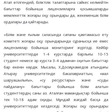
Атап өтілгендей, біліктілік талаптарына сәйкес келмейтін
бағыттар бойынша лицензияларға қосымшаларды
мемлекеттік жоғары оқу орындары да, жекеменшік білім
ордалары да қайтарады.
«Білім және ғылым саласында сапаны қамтамасыз ету
комитеті жоғары оқу орындарында сұранысқа ие емес
лицензиялар бойынша мониторинг жүргізді. Кейбір
университеттерде 1-4 курстарда барлығы 10-15
студент немесе әр курста 3-4 адамнан оқитын бағыттар
бар екенін көрдік. Мысалы, Х.Досмұхамедов атындағы
Атырау университетінде бакалавриаттың «мал
шаруашылығы», «су ресурстары» және «суды
пайдалану» бағыттары бойынша білім алатын
студенттердің саны аз. Аталған мамандықтар бойынша
тек 10-18 адам оқиды. Мұндай жағдай басқа да
университеттерде кездеседі. Жоғары оқу орындары