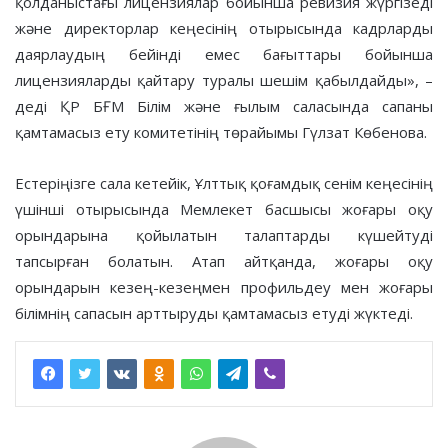
қолданыстағы лицензиялар бойынша ревизия жүргізеді
және директорлар кеңесінің отырысында кадрларды
даярлаудың бейінді емес бағыттары бойынша
лицензияларды қайтару туралы шешім қабылдайды», –
деді ҚР БҒМ Білім және ғылым саласында сапаны
қамтамасыз ету комитетінің төрайымы Гүлзат Көбенова.
Естеріңізге сала кетейік, Ұлттық қоғамдық сенім кеңесінің
үшінші отырысында Мемлекет басшысы жоғары оқу
орындарына қойылатын талаптарды күшейтуді
тапсырған болатын. Атап айтқанда, жоғары оқу
орындарын кезең-кезеңмен профильдеу мен жоғары
білімнің сапасын арттыруды қамтамасыз етуді жүктеді.