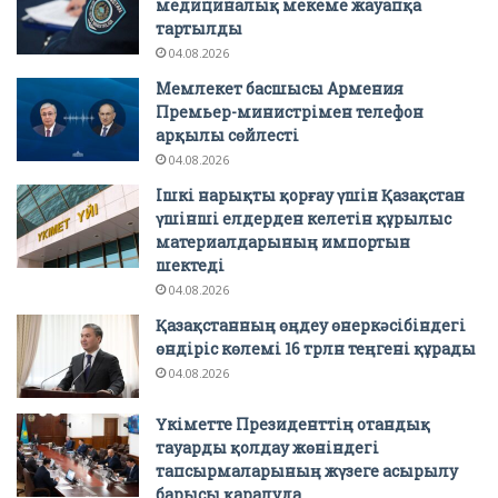
медициналық мекеме жауапқа
тартылды
04.08.2026
Мемлекет басшысы Армения
Премьер-министрімен телефон
арқылы сөйлесті
04.08.2026
Ішкі нарықты қорғау үшін Қазақстан
үшінші елдерден келетін құрылыс
материалдарының импортын
шектеді
04.08.2026
Қазақстанның өңдеу өнеркәсібіндегі
өндіріс көлемі 16 трлн теңгені құрады
04.08.2026
Үкіметте Президенттің отандық
тауарды қолдау жөніндегі
тапсырмаларының жүзеге асырылу
барысы қаралуда