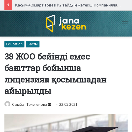
Қасым-Жомарт Тоқаев Қытайдың жетекші компаниялары басшыларымен кездесті
M
Education
Басты
38 ЖОО бейінді емес
бағыттар бойынша
лицензияға қосымшадан
айырылды
Send
Сымбат Төлегенова
22.05.2021
an
email