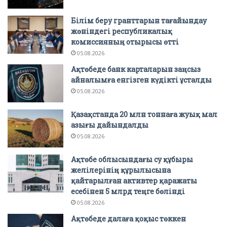
Білім беру гранттарын тағайындау
жөніндегі республикалық
комиссияның отырысы өтті
05.08.2026
Ақтөбеде банк карталарын заңсыз
айналымға енгізген күдікті ұсталды
05.08.2026
Қазақстанда 20 млн тоннаға жуық мал
азығы дайындалды
05.08.2026
Ақтөбе облысындағы су құбыры
желілерінің құрылысына
қайтарылған активтер қаражаты
есебінен 5 млрд теңге бөлінді
05.08.2026
Ақтөбеде далаға қоқыс төккен