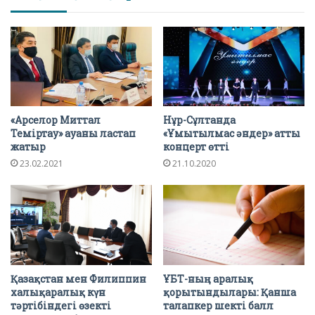
«Арселор Миттал
Нұр-Сұлтанда
Теміртау» ауаны ластап
«Ұмытылмас әндер» атты
жатыр
концерт өтті
23.02.2021
21.10.2020
Қазақстан мен Филиппин
ҰБТ-ның аралық
халықаралық күн
қорытындылары: Қанша
тәртібіндегі өзекті
талапкер шекті балл