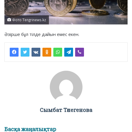
Фото Tengrinews.kz
Әзірше бұл тілде дайын емес екен.
Сымбат Төлегенова
Басқа жаңалықтар