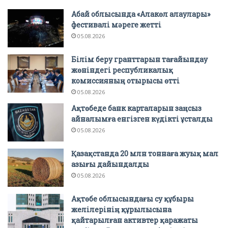
Абай облысында «Алакөл алаулары»
фестивалі мәреге жетті
05.08.2026
Білім беру гранттарын тағайындау
жөніндегі республикалық
комиссияның отырысы өтті
05.08.2026
Ақтөбеде банк карталарын заңсыз
айналымға енгізген күдікті ұсталды
05.08.2026
Қазақстанда 20 млн тоннаға жуық мал
азығы дайындалды
05.08.2026
Ақтөбе облысындағы су құбыры
желілерінің құрылысына
қайтарылған активтер қаражаты