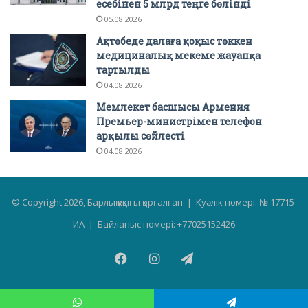
есебінен 5 млрд теңге бөлінді
05.08.2026
Ақтөбеде далаға қоқыс төккен
медициналық мекеме жауапқа
тартылды
04.08.2026
Мемлекет басшысы Армения
Премьер-министрімен телефон
арқылы сөйлесті
04.08.2026
© Copyright 2026, Барлық құқығы қорғалған | Куәлік номері: № 17715-
ИА | Байланыс номері: +77025152426
Facebook
Instagram
Telegram