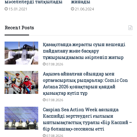
мәселелерді талқылады
жинады
15.01.2021
21.06.2024
Recent Posts
Қазақстанда жерасты суын кешенді
пайдалану және басқару
тұжырымдамасы әзірленіп жатыр
07.08.2026
Аңызға айналған ойындар мен
ортағасырлық рыцарьлар: Comic Con
Astana 2026 қонақтарын қандай
қызықтар күтіп тұр
07.08.2026
Caspian Sea Action Week аясында
Каспийді зерттеудегі ғылыми
ынтымақтастық туралы «Бір Каспий –
бір болашақ» сессиясы өтті
07.08.2026