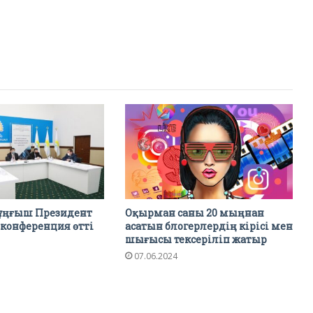
ұңғыш Президент
Оқырман саны 20 мыңнан
 конференция өтті
асатын блогерлердің кірісі мен
шығысы тексеріліп жатыр
07.06.2024