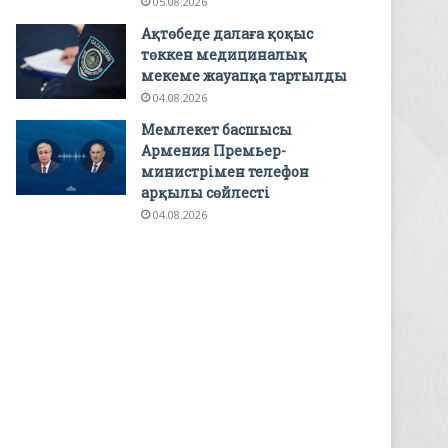
05.08.2026
Ақтөбеде далаға қоқыс
төккен медициналық
мекеме жауапқа тартылды
04.08.2026
Мемлекет басшысы
Армения Премьер-
министрімен телефон
арқылы сөйлесті
04.08.2026