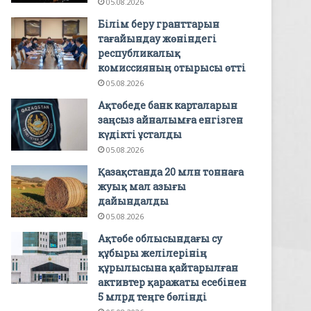
05.08.2026
Білім беру гранттарын
тағайындау жөніндегі
республикалық
комиссияның отырысы өтті
05.08.2026
Ақтөбеде банк карталарын
заңсыз айналымға енгізген
күдікті ұсталды
05.08.2026
Қазақстанда 20 млн тоннаға
жуық мал азығы
дайындалды
05.08.2026
Ақтөбе облысындағы су
құбыры желілерінің
құрылысына қайтарылған
активтер қаражаты есебінен
5 млрд теңге бөлінді