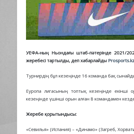
УЕФА-ның Ньондағы штаб-пәтерінде 2021/20
жеребесі тартылды, деп хабарлайды
Prosports.k
Турнирдің бұл кезеңінде 16 команда бақ сынайд
Еуропа лигасының топтық кезеңінде екінші 
кезеңінде үшінші орын алған 8 командамен кезд
Жеребе қорытындысы:
«Севилья» (Испания) – «Динамо» (Загреб, Хорвати