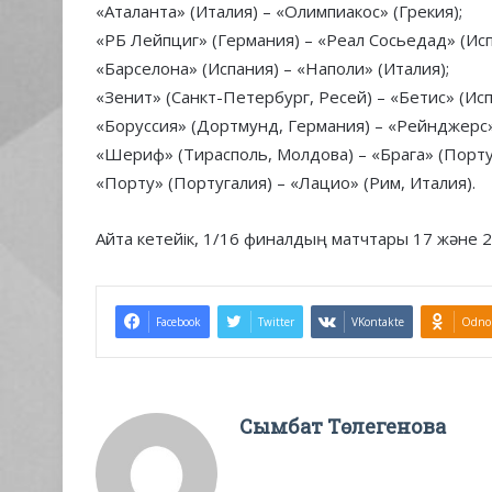
«Аталанта» (Италия) – «Олимпиакос» (Грекия);
«РБ Лейпциг» (Германия) – «Реал Сосьедад» (Исп
«Барселона» (Испания) – «Наполи» (Италия);
«Зенит» (Санкт-Петербург, Ресей) – «Бетис» (Исп
«Боруссия» (Дортмунд, Германия) – «Рейнджерс
«Шериф» (Тирасполь, Молдова) – «Брага» (Порту
«Порту» (Португалия) – «Лацио» (Рим, Италия).
Айта кетейік, 1/16 финалдың матчтары 17 және 2
Facebook
Twitter
VKontakte
Odnok
Сымбат Төлегенова