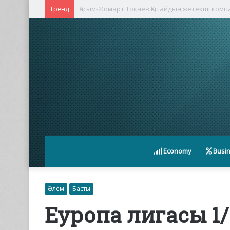
Қасым-Жомарт Тоқаев Қытайдың жетекші ком
Тренд
Economy
Busi
Әлем
Басты
Еуропа лигасы 1