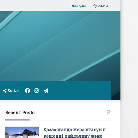
Қазақша
Русский
Facebook
Instagram
Telegram
Social
Recent Posts
Қазақстанда жерасты суын
кешенді пайдалану және