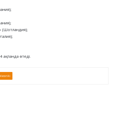
ания);
ания);
» (Шотландия);
галия);
4 ақпанда өтеді.
lassniki