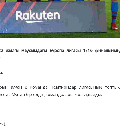
22 жылғы маусымдағы Еуропа лигасы 1/16 финалының
z
.
ы.
орын алған 8 команда Чемпиондар лигасының топтық
еседі. Мұнда бір елдің командалары жолықпайды.
я);