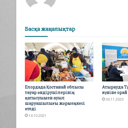
Басқа жаңалықтар
Елордада Қостанай облысы
Атырауда Т
тауар өндірушілерінің
күніне орай
қатысуымен ауыл
30.11.2020
шаруашылығы жәрмеңкесі
өтеді
14.10.2021