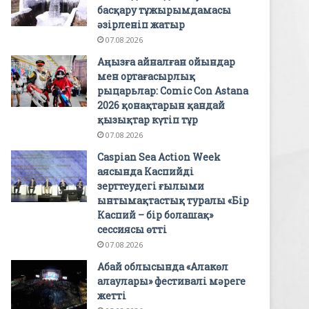
басқару тұжырымдамасы
әзірленіп жатыр
07.08.2026
Аңызға айналған ойындар
мен ортағасырлық
рыцарьлар: Comic Con Astana
2026 қонақтарын қандай
қызықтар күтіп тұр
07.08.2026
Caspian Sea Action Week
аясында Каспийді
зерттеудегі ғылыми
ынтымақтастық туралы «Бір
Каспий – бір болашақ»
сессиясы өтті
07.08.2026
Абай облысында «Алакөл
алаулары» фестивалі мәреге
жетті