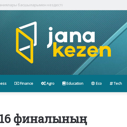
паниялары басшыларымен кездесті
ness
Finance
Agro
Education
Eco
Tech
/16 финалының