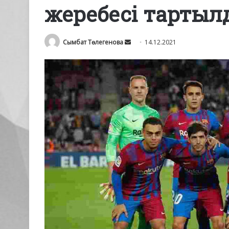
жеребесі тартыл
Send
Сымбат Төлегенова
14.12.2021
an
email