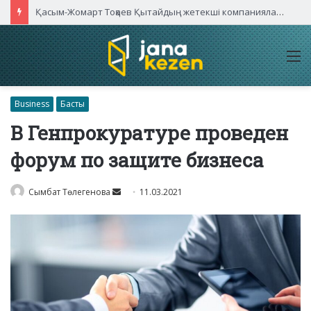
Қасым-Жомарт Тоқаев Қытайдың жетекші компаниялары басшыларымен кездесті
M
Business
Басты
В Генпрокуратуре проведен
форум по защите бизнеса
Send
Сымбат Төлегенова
11.03.2021
an
email