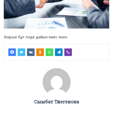
Әзірше бұл тілде дайын емес екен.
Сымбат Төлегенова