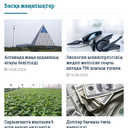
Басқа жаңалықтар
Астанада жаңа ауданның
Экология министрлігінің
атауы бекітілді
жедел желісіне соңғы
аптада 706 шағым түскен
19.06.2024
18.08.2020
Сарыағашта жылына 6
Доллар бағамы тағы
млн көшет өндіретін
көтерілді