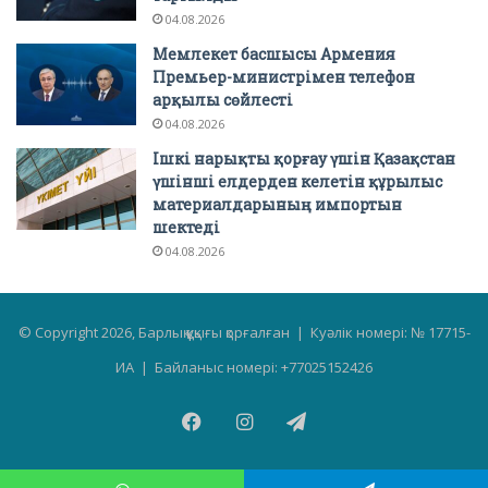
04.08.2026
Мемлекет басшысы Армения
Премьер-министрімен телефон
арқылы сөйлесті
04.08.2026
Ішкі нарықты қорғау үшін Қазақстан
үшінші елдерден келетін құрылыс
материалдарының импортын
шектеді
04.08.2026
© Copyright 2026, Барлық құқығы қорғалған | Куәлік номері: № 17715-
ИА | Байланыс номері: +77025152426
Facebook
Instagram
Telegram