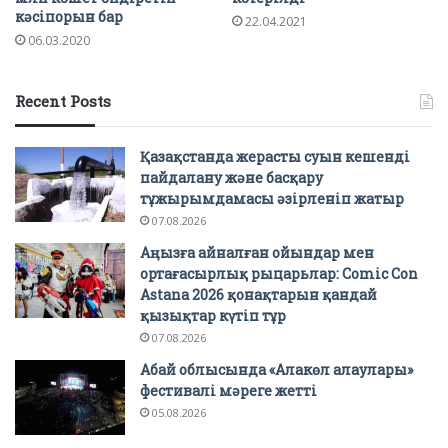
кәсіпорын бар
22.04.2021
06.03.2020
Recent Posts
Қазақстанда жерасты суын кешенді
пайдалану және басқару
тұжырымдамасы әзірленіп жатыр
07.08.2026
Аңызға айналған ойындар мен
ортағасырлық рыцарьлар: Comic Con
Astana 2026 қонақтарын қандай
қызықтар күтіп тұр
07.08.2026
Абай облысында «Алакөл алаулары»
фестивалі мәреге жетті
05.08.2026