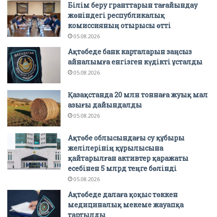
Білім беру гранттарын тағайындау
жөніндегі республикалық
комиссияның отырысы өтті
05.08.2026
Ақтөбеде банк карталарын заңсыз
айналымға енгізген күдікті ұсталды
05.08.2026
Қазақстанда 20 млн тоннаға жуық мал
азығы дайындалды
05.08.2026
Ақтөбе облысындағы су құбыры
желілерінің құрылысына
қайтарылған активтер қаражаты
есебінен 5 млрд теңге бөлінді
05.08.2026
Ақтөбеде далаға қоқыс төккен
медициналық мекеме жауапқа
тартылды