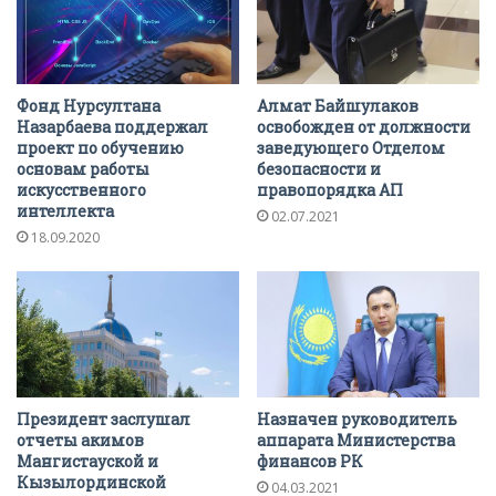
Фонд Нурсултана
Алмат Байшулаков
Назарбаева поддержал
освобожден от должности
проект по обучению
заведующего Отделом
основам работы
безопасности и
искусственного
правопорядка АП
интеллекта
02.07.2021
18.09.2020
Президент заслушал
Назначен руководитель
отчеты акимов
аппарата Министерства
Мангистауской и
финансов РК
Кызылординской
04.03.2021