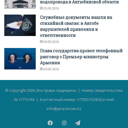
водопровода в Актюбинской области
05.08.2026
Служебные документы нашли на
стихийной свалке: в Актобе
нарушителей привлекли к
ответственности
04.08.2026
Глава государства провел телефонный
разговор с Премьер-министром
Армении
04.08.2026
© Copyright 2026, Все права защищены | Номер свидетельства:
№ 17715-ИА | Контактный номер: +77025152426|e-mail:
info@jana-kezen.kz
Facebook
Instagram
Telegram