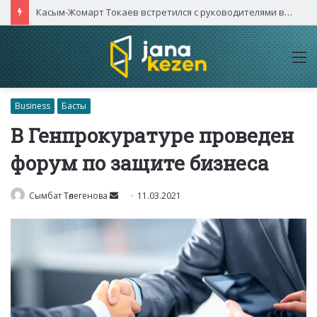
Касым-Жомарт Токаев встретился с руководителями высокотехнологичных компаний Китая
M
Business
Басты
В Генпрокуратуре проведен
форум по защите бизнеса
Send
Сымбат Төлегенова
11.03.2021
an
email