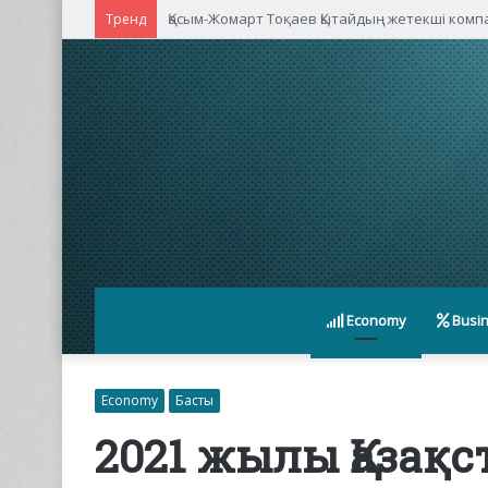
Қасым-Жомарт Тоқаев Қытайдың жетекші ком
Тренд
Economy
Busi
Economy
Басты
2021 жылы Қазақ