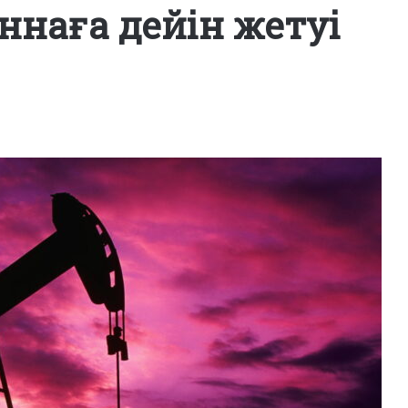
ннаға дейін жетуі