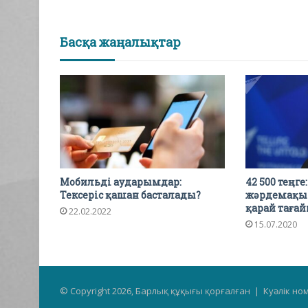
Басқа жаңалықтар
Мобильді аударымдар:
42 500 теңг
Тексеріс қашан басталады?
жәрдемақын
қарай таға
22.02.2022
15.07.2020
© Copyright 2026, Барлық құқығы қорғалған | Куәлік но