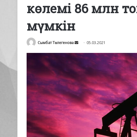
көлемі 86 млн то
мүмкін
Send
Сымбат Төлегенова
05.03.2021
an
email