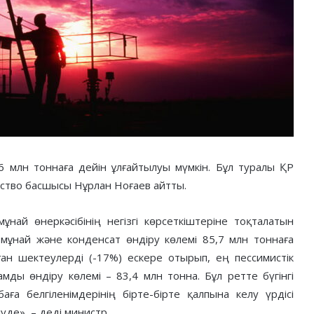
6 млн тоннаға дейін ұлғайтылуы мүмкін. Бұл туралы ҚР
омство басшысы Нұрлан Ноғаев айтты.
най өнеркәсібінің негізгі көрсеткіштеріне тоқталатын
най және конденсат өндіру көлемі 85,7 млн тоннаға
н шектеулерді (-17%) ескере отырып, ең пессимистік
ды өндіру көлемі – 83,4 млн тонна. Бұл ретте бүгінгі
а белгіленімдерінің бірте-бірте қалпына келу үрдісі
уде», – деді министр.