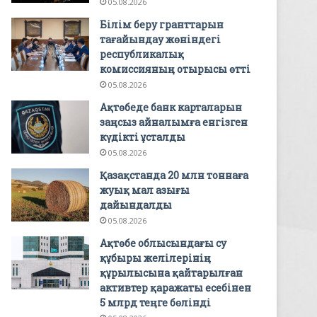
05.08.2026
Білім беру гранттарын
тағайындау жөніндегі
республикалық
комиссияның отырысы өтті
05.08.2026
Ақтөбеде банк карталарын
заңсыз айналымға енгізген
күдікті ұсталды
05.08.2026
Қазақстанда 20 млн тоннаға
жуық мал азығы
дайындалды
05.08.2026
Ақтөбе облысындағы су
құбыры желілерінің
құрылысына қайтарылған
активтер қаражаты есебінен
5 млрд теңге бөлінді