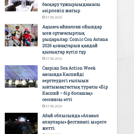
басқару тұжырымдамасы
әзірленіп жатыр
07.08.2026
Аңызға айналған ойындар
мен ортағасырлық
рыцарьлар: Comic Con Astana
2026 қонақтарын қандай
қызықтар күтіп тұр
07.08.2026
Caspian Sea Action Week
аясында Каспийді
зерттеудегі ғылыми
ынтымақтастық туралы «Бір
Каспий – бір болашақ»
сессиясы өтті
07.08.2026
Абай облысында «Алакөл
алаулары» фестивалі мәреге
жетті