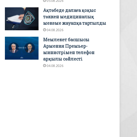
05.08.2026
Ақтөбеде далаға қоқыс
төккен медициналық
мекеме жауапқа тартылды
04.08.2026
Мемлекет басшысы
Армения Премьер-
министрімен телефон
арқылы сөйлесті
04.08.2026