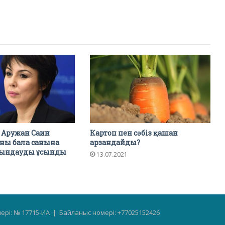
е: Аружан Саин
Картоп пен сәбіз қашан
ы бала санына
арзандайды?
йындауды ұсынды
13.07.2021
мері: № 17715-ИА | Байланыс номері: +77025152426