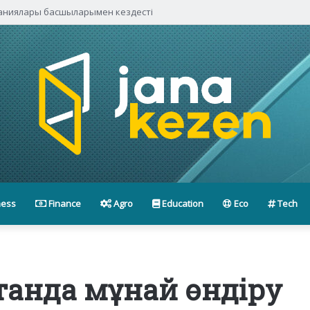
паниялары басшыларымен кездесті
ness
Finance
Agro
Education
Eco
Tech
станда мұнай өндіру