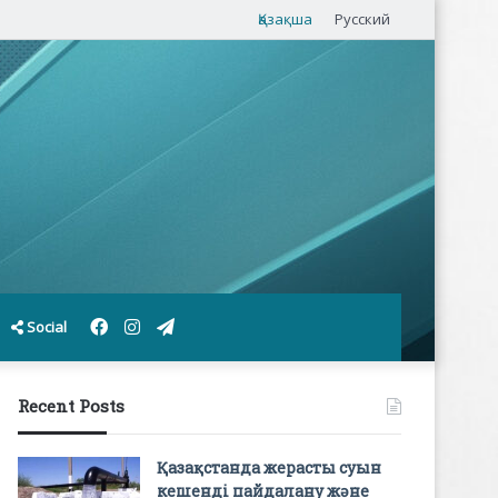
Қазақша
Русский
Facebook
Instagram
Telegram
Social
Recent Posts
Қазақстанда жерасты суын
кешенді пайдалану және