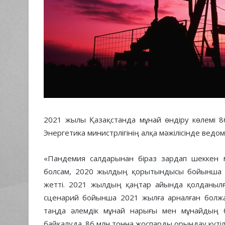
2021 жылы Қазақстанда мұнай өндіру көлемі 8
Энергетика министрлігінің алқа мәжілісінде вед
«Пандемия салдарынан біраз зардап шеккен мұ
болсам, 2020 жылдың қорытындысы бойынша мұ
жетті. 2021 жылдың қаңтар айында қолданылға
сценарий бойынша 2021 жылға арналған болжам
таңда әлемдік мұнай нарығы мен мұнайдың бағ
байқалуда. 86 млн тонна жоспарды орындау күтіл