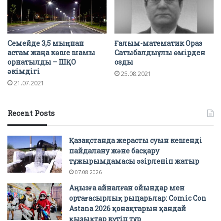
Семейде 3,5 мыңнан
Ғалым-математик Ораз
астам жаңа көше шамы
Сатыбалдыұлы өмірден
орнатылды – ШҚО
озды
әкімдігі
25.08.2021
21.07.2021
Recent Posts
Қазақстанда жерасты суын кешенді
пайдалану және басқару
тұжырымдамасы әзірленіп жатыр
07.08.2026
Аңызға айналған ойындар мен
ортағасырлық рыцарьлар: Comic Con
Astana 2026 қонақтарын қандай
қызықтар күтіп тұр