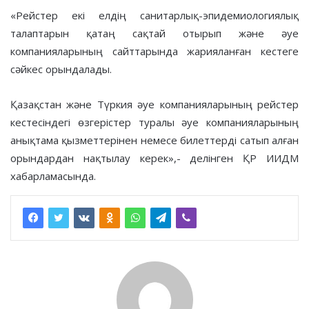
«Рейстер екі елдің санитарлық-эпидемиологиялық
талаптарын қатаң сақтай отырып және әуе
компанияларының сайттарында жарияланған кестеге
сәйкес орындалады.
Қазақстан және Түркия әуе компанияларының рейстер
кестесіндегі өзгерістер туралы әуе компанияларының
анықтама қызметтерінен немесе билеттерді сатып алған
орындардан нақтылау керек»,- делінген ҚР ИИДМ
хабарламасында.