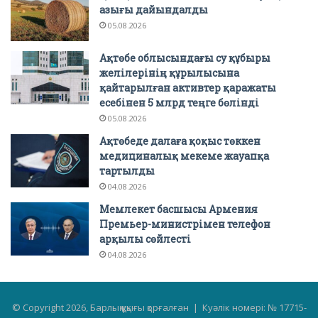
азығы дайындалды
05.08.2026
Ақтөбе облысындағы су құбыры
желілерінің құрылысына
қайтарылған активтер қаражаты
есебінен 5 млрд теңге бөлінді
05.08.2026
Ақтөбеде далаға қоқыс төккен
медициналық мекеме жауапқа
тартылды
04.08.2026
Мемлекет басшысы Армения
Премьер-министрімен телефон
арқылы сөйлесті
04.08.2026
© Copyright 2026, Барлық құқығы қорғалған | Куәлік номері: № 17715-