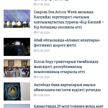
07.08.2026
Caspian Sea Action Week аясында
Каспийді зерттеудегі ғылыми
ынтымақтастық туралы «Бір Каспий –
бір болашақ» сессиясы өтті
07.08.2026
Абай облысында «Алакөл алаулары»
фестивалі мәреге жетті
05.08.2026
Білім беру гранттарын тағайындау
жөніндегі республикалық
комиссияның отырысы өтті
05.08.2026
Ақтөбеде банк карталарын заңсыз
айналымға енгізген күдікті ұсталды
05.08.2026
Қазақстанда 20 млн тоннаға жуық мал