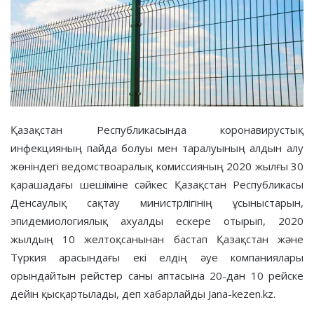
Қазақстан Республикасында коронавирустық
инфекцияның пайда болуы мен таралуының алдын алу
жөніндегі ведомствоаралық комиссияның 2020 жылғы 30
қарашадағы шешіміне сәйкес Қазақстан Республикасы
Денсаулық сақтау министрлігінің ұсыныстарын,
эпидемиологиялық ахуалды ескере отырып, 2020
жылдың 10 желтоқсанынан бастап Қазақстан және
Түркия арасындағы екі елдің әуе компаниялары
орындайтын рейстер саны аптасына 20-дан 10 рейске
дейін қысқартылады, деп хабарлайды Jana-kezen.kz.