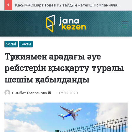
Қасым-Жомарт Тоқаев Қытайдың жетекші компаниялары басшыларымен кездесті
M
Social
Басты
Түркиямен арадағы әуе
рейстерін қысқарту туралы
шешім қабылданды
Send
Сымбат Төлегенова
05.12.2020
an
email