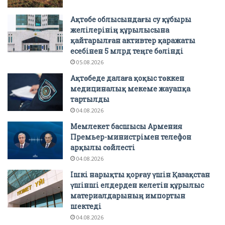
Ақтөбе облысындағы су құбыры
желілерінің құрылысына
қайтарылған активтер қаражаты
есебінен 5 млрд теңге бөлінді
05.08.2026
Ақтөбеде далаға қоқыс төккен
медициналық мекеме жауапқа
тартылды
04.08.2026
Мемлекет басшысы Армения
Премьер-министрімен телефон
арқылы сөйлесті
04.08.2026
Ішкі нарықты қорғау үшін Қазақстан
үшінші елдерден келетін құрылыс
материалдарының импортын
шектеді
04.08.2026