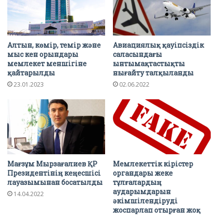
Алтын, көмір, темір және
Авиациялық қауіпсіздік
мыс кен орындары
саласындағы
мемлекет меншігіне
ынтымақтастықты
қайтарылды
нығайту талқыланды
23.01.2023
02.06.2022
Мағзұм Мырзағалиев ҚР
Мемлекеттік кірістер
Президентінің кеңесшісі
органдары жеке
лауазымынан босатылды
тұлғалардың
аударымдарын
14.04.2022
әкімшілендіруді
жоспарлап отырған жоқ