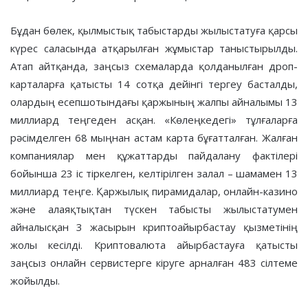
Бұдан бөлек, қылмыстық табыстарды жылыстатуға қарсы
күрес саласында атқарылған жұмыстар таныстырылды.
Атап айтқанда, заңсыз схемаларда қолданылған дроп-
карталарға қатысты 14 сотқа дейінгі тергеу басталды,
олардың есепшотындағы қаржының жалпы айналымы 13
миллиард теңгеден асқан. «Көлеңкедегі» тұлғаларға
рәсімделген 68 мыңнан астам карта бұғатталған. Жалған
компаниялар мен құжаттарды пайдалану фактілері
бойынша 23 іс тіркелген, келтірілген залал – шамамен 13
миллиард теңге. Қаржылық пирамидалар, онлайн-казино
және алаяқтықтан түскен табысты жылыстатумен
айналысқан 3 жасырын криптоайырбастау қызметінің
жолы кесілді. Криптовалюта айырбастауға қатысты
заңсыз онлайн сервистерге кіруге арналған 483 сілтеме
жойылды.