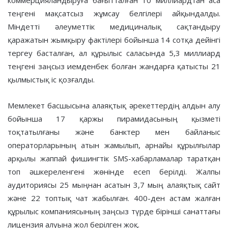
коммерцияландыруға бағытталған 10 миллиардтан аса
теңгені мақсатсыз жұмсау белгілері айқындалды.
Міндетті әлеуметтік медициналық сақтандыру
қаражатын жымқыру фактілері бойынша 14 сотқа дейінгі
тергеу басталған, ал құрылыс саласында 5,3 миллиард
теңгені заңсыз иемденбек болған жандарға қатысты 21
қылмыстық іс қозғалды.
Мемлекет басшысына алаяқтық әрекеттердің алдын алу
бойынша 17 қаржы пирамидасының қызметі
тоқтатылғаны және банктер мен байланыс
операторларының атын жамылып, арнайы құрылғылар
арқылы жаппай фишингтік SMS-хабарламалар таратқан
топ әшкереленгені жөнінде есеп берілді. Жалпы
аудиториясы 25 мыңнан асатын 3,7 мың алаяқтық сайт
және 22 топтық чат жабылған. 400-ден астам жалған
құрылыс компаниясының заңсыз түрде бірінші санаттағы
лицензия алуына жол берілген жоқ.