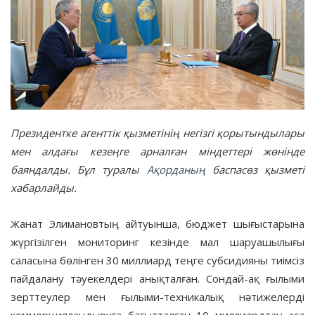
Президентке агенттік қызметінің негізгі қорытындылары
мен алдағы кезеңге арналған міндеттері жөнінде
баяндалды. Бұл туралы
Ақорданың
баспасөз қызметі
хабарлайды.
Жанат Элимановтың айтуынша, бюджет шығыстарына
жүргізілген мониторинг кезінде мал шаруашылығы
саласына бөлінген 30 миллиард теңге субсидияны тиімсіз
пайдалану тәуекелдері анықталған. Сондай-ақ ғылыми
зерттеулер мен ғылыми-техникалық нәтижелерді