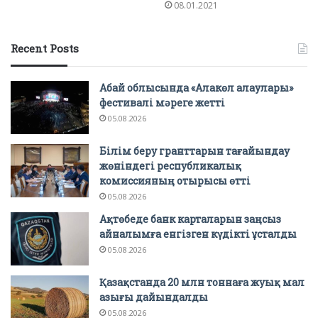
08.01.2021
Recent Posts
Абай облысында «Алакөл алаулары»
фестивалі мәреге жетті
05.08.2026
Білім беру гранттарын тағайындау
жөніндегі республикалық
комиссияның отырысы өтті
05.08.2026
Ақтөбеде банк карталарын заңсыз
айналымға енгізген күдікті ұсталды
05.08.2026
Қазақстанда 20 млн тоннаға жуық мал
азығы дайындалды
05.08.2026