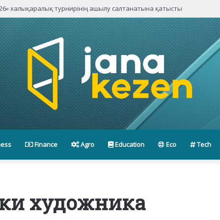
6» халықаралық турнирінің ашылу салтанатына қатысты
ness
Finance
Agro
Education
Eco
Tech
нки художника