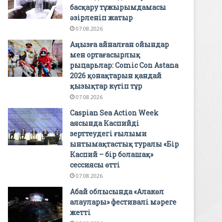
басқару тұжырымдамасы
әзірленіп жатыр
07.08.2026
Аңызға айналған ойындар
мен ортағасырлық
рыцарьлар: Comic Con Astana
2026 қонақтарын қандай
қызықтар күтіп тұр
07.08.2026
Caspian Sea Action Week
аясында Каспийді
зерттеудегі ғылыми
ынтымақтастық туралы «Бір
Каспий – бір болашақ»
сессиясы өтті
07.08.2026
Абай облысында «Алакөл
алаулары» фестивалі мәреге
жетті