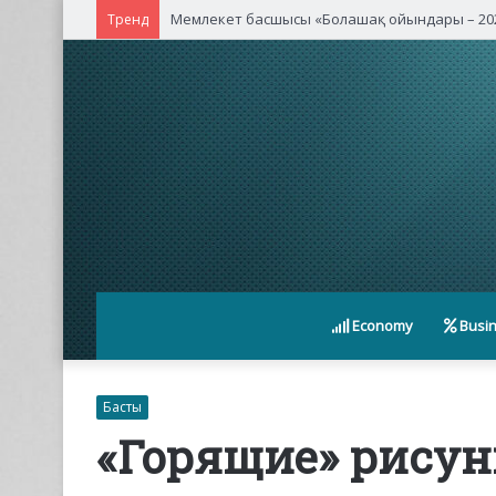
Мемлекет басшысы «Болашақ ойындары – 202
Тренд
Economy
Busi
Басты
«Горящие» рису