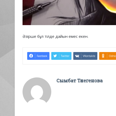
Әзірше бұл тілде дайын емес екен.
Facebook
Twitter
VKontakte
Odnok
Сымбат Төлегенова