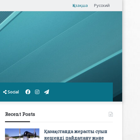
Қазақша
Русский
Facebook
Instagram
Telegram
Social
Recent Posts
Қазақстанда жерасты суын
кешенді пайдалану және