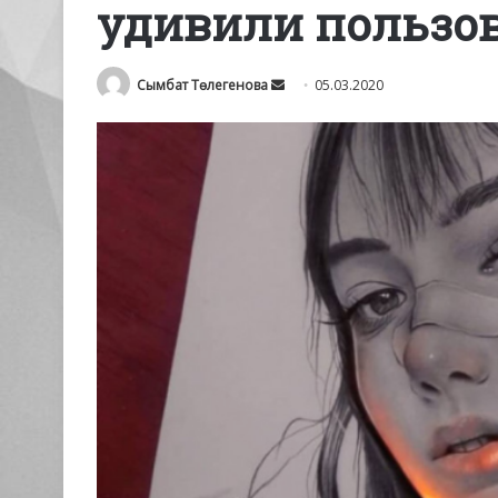
удивили пользов
Send
Сымбат Төлегенова
05.03.2020
an
email