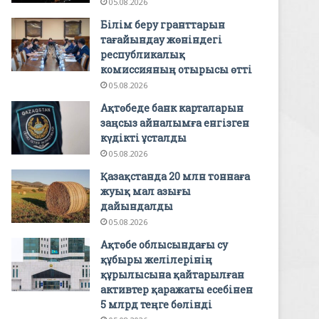
05.08.2026
Білім беру гранттарын
тағайындау жөніндегі
республикалық
комиссияның отырысы өтті
05.08.2026
Ақтөбеде банк карталарын
заңсыз айналымға енгізген
күдікті ұсталды
05.08.2026
Қазақстанда 20 млн тоннаға
жуық мал азығы
дайындалды
05.08.2026
Ақтөбе облысындағы су
құбыры желілерінің
құрылысына қайтарылған
активтер қаражаты есебінен
5 млрд теңге бөлінді