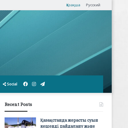
Қазақша
Русский
Facebook
Instagram
Telegram
Social
Recent Posts
Қазақстанда жерасты суын
кешенді пайдалану және