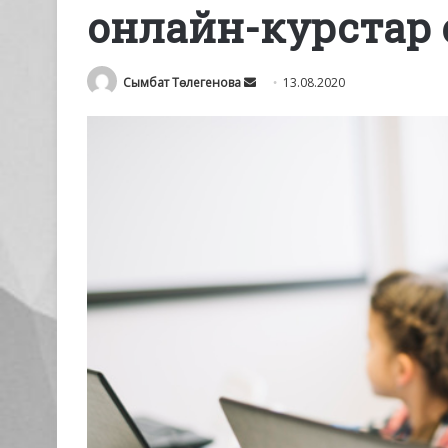
онлайн-курстар 
Send
Сымбат Төлегенова
13.08.2020
an
email