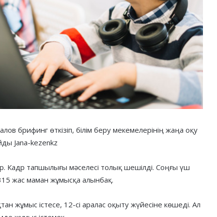
алов брифинг өткізіп, білім беру мекемелерінің жаңа оқу
ды Jana-kezenkz
ір. Кадр тапшылығы мәселесі толық шешілді. Соңғы үш
 315 жас маман жұмысқа алынбақ.
ан жұмыс істесе, 12-сі аралас оқыту жүйесіне көшеді. Ал