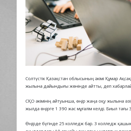
Солтүстік Қазақстан облысының әкімі Құмар Ақсақ
жылына дайындығы жөнінде айтты, деп хабарлай
СҚО әкімінің айтуынша, өңір жаңа оқу жылына әз
жылда өңірге 1 390 жас мұғалім келді. Биыл тағы
Өңірде бүгінде 25 колледж бар. 3 колледж қашықт