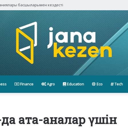
паниялары басшыларымен кездесті
ness
Finance
Agro
Education
Eco
Tech
О-да ата-аналар үшін