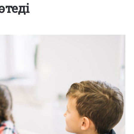
өтеді