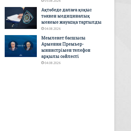
05.08.2026
Ақтөбеде далаға қоқыс
төккен медициналық
мекеме жауапқа тартылды
04.08.2026
Мемлекет басшысы
Армения Премьер-
министрімен телефон
арқылы сөйлесті
04.08.2026