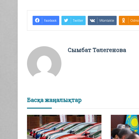
Facebook
Twitter
VKontakte
Odnok
Сымбат Төлегенова
Басқа жаңалықтар