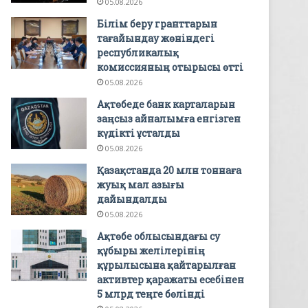
05.08.2026
Білім беру гранттарын
тағайындау жөніндегі
республикалық
комиссияның отырысы өтті
05.08.2026
Ақтөбеде банк карталарын
заңсыз айналымға енгізген
күдікті ұсталды
05.08.2026
Қазақстанда 20 млн тоннаға
жуық мал азығы
дайындалды
05.08.2026
Ақтөбе облысындағы су
құбыры желілерінің
құрылысына қайтарылған
активтер қаражаты есебінен
5 млрд теңге бөлінді