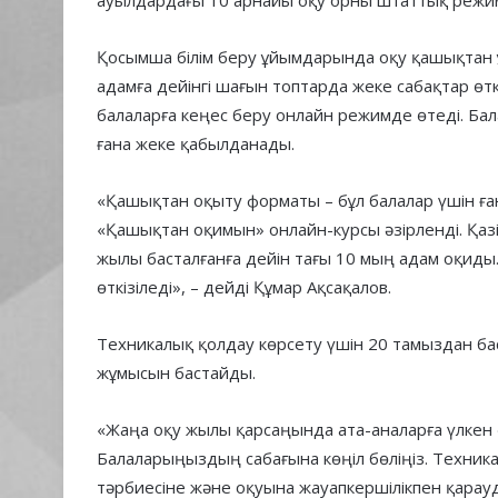
ауылдардағы 10 арнайы оқу орны штаттық режим
Қосымша білім беру ұйымдарында оқу қашықтан
адамға дейінгі шағын топтарда жеке сабақтар өтк
балаларға кеңес беру онлайн режимде өтеді. Бал
ғана жеке қабылданады.
«Қашықтан оқыту форматы – бұл балалар үшін ған
«Қашықтан оқимын» онлайн-курсы әзірленді. Қазі
жылы басталғанға дейін тағы 10 мың адам оқиды.
өткізіледі», – дейді Құмар Ақсақалов.
Техникалық қолдау көрсету үшін 20 тамыздан ба
жұмысын бастайды.
«Жаңа оқу жылы қарсаңында ата-аналарға үлкен 
Балаларыңыздың сабағына көңіл бөліңіз. Техника
тәрбиесіне және оқуына жауапкершілікпен қарауд