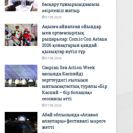
басқару тұжырымдамасы
әзірленіп жатыр
07.08.2026
Аңызға айналған ойындар
мен ортағасырлық
рыцарьлар: Comic Con Astana
2026 қонақтарын қандай
қызықтар күтіп тұр
07.08.2026
Caspian Sea Action Week
аясында Каспийді
зерттеудегі ғылыми
ынтымақтастық туралы «Бір
Каспий – бір болашақ»
сессиясы өтті
07.08.2026
Абай облысында «Алакөл
алаулары» фестивалі мәреге
жетті