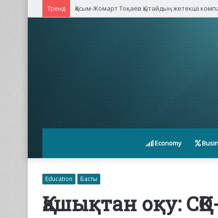
Қасым-Жомарт Тоқаев Қытайдың жетекші ком
Тренд
Economy
Busi
Education
Басты
Қашықтан оқу: СҚ