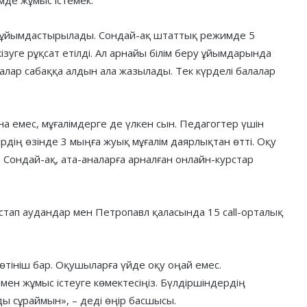
де жұмыс істемек.
 ұйымдастырылады. Сондай-ақ штаттық режимде 5
ізуге рұқсат етілді. Ал арнайы білім беру ұйымдарында
алар сабаққа алдын ала жазылады. Тек күрделі балалар
а емес, мұғалімдерге де үлкен сын. Педагогтер үшін
рдің өзінде 3 мыңға жуық мұғалім даярлықтан өтті. Оқу
 Сондай-ақ, ата-аналарға арналған онлайн-курстар
стап аудандар мен Петропавл қаласында 15 call-орталық
өтініш бар. Оқушыларға үйде оқу оңай емес.
мен жұмыс істеуге көмектесіңіз. Бүлдіршіндердің
ы сұраймын», – деді өңір басшысы.