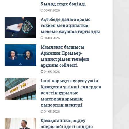
5 млрд теңге бөлінді
05.08.2026
Ақтөбеде далаға қоқыс
төккен медициналық
мекеме жауапқа тартылды
04.08.2026
Мемлекет басшысы
Армения Премьер-
министрімен телефон
арқылы сөйлесті
04.08.2026
Ішкі нарықты қорғау үшін
Қазақстан үшінші елдерден
келетін құрылыс
материалдарының
импортын шектеді
04.08.2026
Қазақстанның өңдеу
өнеркәсібіндегі өндіріс