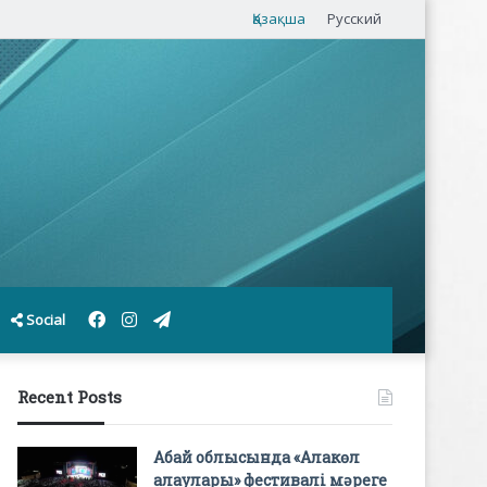
Қазақша
Русский
Facebook
Instagram
Telegram
Social
Recent Posts
Абай облысында «Алакөл
алаулары» фестивалі мәреге