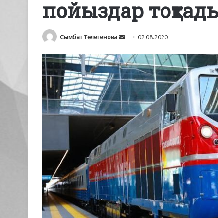
пойыздар тоқтад
Send
Сымбат Төлегенова
02.08.2020
an
email