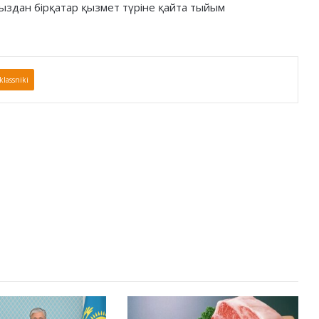
мыздан бірқатар қызмет түріне қайта тыйым
lassniki