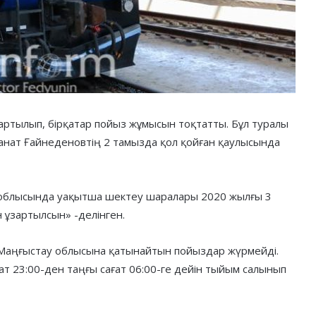
артылып, бірқатар пойыз жұмысын тоқтатты. Бұл туралы
Қанат Ғайнеденовтің 2 тамызда қол қойған қаулысында
 облысында уақытша шектеу шаралары 2020 жылғы 3
н ұзартылсын» -делінген.
е Маңғыстау облысына қатынайтын пойыздар жүрмейді.
ғат 23:00-ден таңғы сағат 06:00-ге дейін тыйым салынып