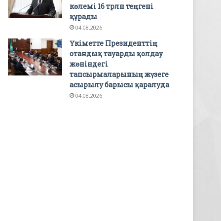
көлемі 16 трлн теңгені
құрады
04.08.2026
Үкіметте Президенттің
отандық тауарды қолдау
жөніндегі
тапсырмаларының жүзеге
асырылу барысы қаралуда
04.08.2026