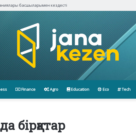
паниялары басшыларымен кездесті
ness
Finance
Agro
Education
Eco
Tech
а бірқатар