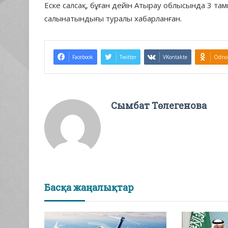
Еске салсақ, бұған дейін Атырау облысында 3 та
салынатындығы туралы хабарланған.
Facebook
Twitter
VKontakte
Odnok
Сымбат Төлегенова
Басқа жаңалықтар