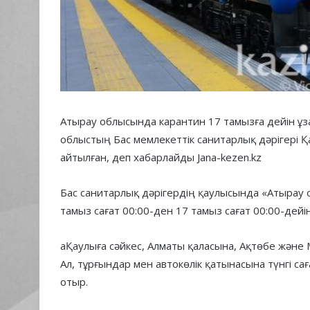
Атырау облысында карантин 17 тамызға дейін ұз
облыстың Бас мемлекеттік санитарлық дәрігері 
айтылған, деп хабарлайды Jana-kezen.kz
Бас санитарлық дәрігердің қаулысында «Атырау
тамыз сағат 00:00-ден 17 тамыз сағат 00:00-дейі
аҚаулыға сәйкес, Алматы қаласына, Ақтөбе жән
Ал, тұрғындар мен автокөлік қатынасына түнгі са
отыр.