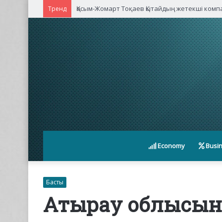
Қасым-Жомарт Тоқаев Қытайдың жетекші ком
Тренд
Economy
Busi
Басты
Атырау облысынд