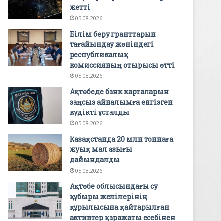
жетті
05.08.2026
Білім беру гранттарын
тағайындау жөніндегі
республикалық
комиссияның отырысы өтті
05.08.2026
Ақтөбеде банк карталарын
заңсыз айналымға енгізген
күдікті ұсталды
05.08.2026
Қазақстанда 20 млн тоннаға
жуық мал азығы
дайындалды
05.08.2026
Ақтөбе облысындағы су
құбыры желілерінің
құрылысына қайтарылған
активтер қаражаты есебінен