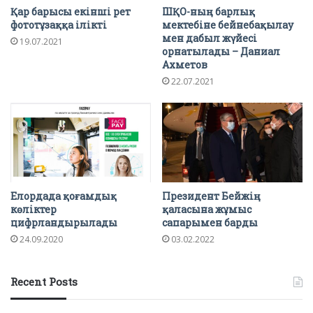
Қар барысы екінші рет
ШҚО-ның барлық
фототұзаққа ілікті
мектебіне бейнебақылау
мен дабыл жүйесі
19.07.2021
орнатылады – Даниал
Ахметов
22.07.2021
Елордада қоғамдық
Президент Бейжің
көліктер
қаласына жұмыс
цифрландырылады
сапарымен барды
24.09.2020
03.02.2022
Recent Posts