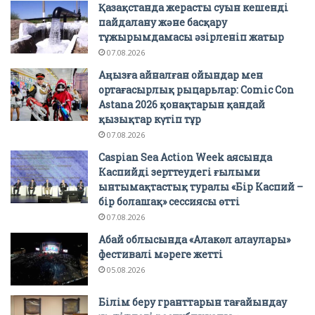
Қазақстанда жерасты суын кешенді
пайдалану және басқару
тұжырымдамасы әзірленіп жатыр
07.08.2026
Аңызға айналған ойындар мен
ортағасырлық рыцарьлар: Comic Con
Astana 2026 қонақтарын қандай
қызықтар күтіп тұр
07.08.2026
Caspian Sea Action Week аясында
Каспийді зерттеудегі ғылыми
ынтымақтастық туралы «Бір Каспий –
бір болашақ» сессиясы өтті
07.08.2026
Абай облысында «Алакөл алаулары»
фестивалі мәреге жетті
05.08.2026
Білім беру гранттарын тағайындау