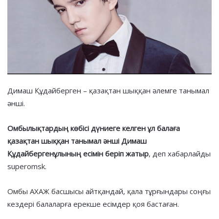
Димаш Құдайберген – қазақтан шыққан әлемге танымал
әнші.
Омбылықтардың көбісі дүниеге келген ұл балаға
қазақтан шыққан танымал әнші Димаш
Құдайбергенұлының есімін беріп жатыр
, деп хабарлайды
superomsk.
Омбы АХАЖ басшысы айтқандай, қала тұрғындары соңғы
кездері балаларға ерекше есімдер қоя бастаған.