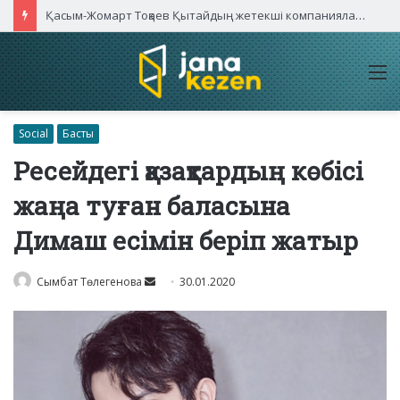
Қасым-Жомарт Тоқаев Қытайдың жетекші компаниялары басшыларымен кездесті
M
Social
Басты
Ресейдегі қазақтардың көбісі
жаңа туған баласына
Димаш есімін беріп жатыр
Send
Сымбат Төлегенова
30.01.2020
an
email