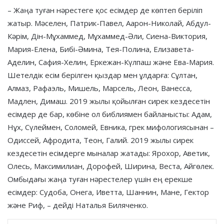
– Жаңа туған нәрестеге қос есімдер де көптеп беріліп
жатыр. Мәселен, Патрик-Павел, Аарон-Николай, Абдул-
Кәрім, Дін-Мұхаммед, Мұхаммед-Әли, Сиена-Виктория,
Мария-Елена, Бибі-Әмина, Тея-Полина, Елизавета-
Аделин, Сафия-Хелин, Еркежан-Күлпаш және Ева-Мария.
Шетелдік есім берілген қыздар мен ұлдарға: Сұлтан,
Алмаз, Рафаэль, Мишель, Марсель, Леон, Ванесса,
Мадлен, Димаш. 2019 жылы қойылған сирек кездесетін
есімдер де бар, көбіне ол библиямен байланысты: Адам,
Нұх, Сүлеймен, Соломей, Евника, грек мифологиясынан –
Одиссей, Афродита, Теон, Галий. 2019 жылы сирек
кездесетін есімдерге мыналар жатады: Ярохор, Аветик,
Олесь, Максимилиан, Дорофей, Ширина, Веста, Айгөлек.
Омбыдағы жаңа туған нәрестелер үшін ең ерекше
есімдер: Судоба, Онега, Иветта, Шаннин, Мане, Гектор
және Риф, – дейді Наталья Биляченко.