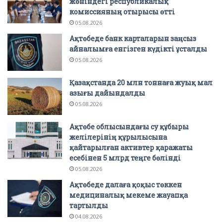
жөніндегі республикалық
комиссияның отырысы өтті
05.08.2026
Ақтөбеде банк карталарын заңсыз
айналымға енгізген күдікті ұсталды
05.08.2026
Қазақстанда 20 млн тоннаға жуық мал
азығы дайындалды
05.08.2026
Ақтөбе облысындағы су құбыры
желілерінің құрылысына
қайтарылған активтер қаражаты
есебінен 5 млрд теңге бөлінді
05.08.2026
Ақтөбеде далаға қоқыс төккен
медициналық мекеме жауапқа
тартылды
04.08.2026