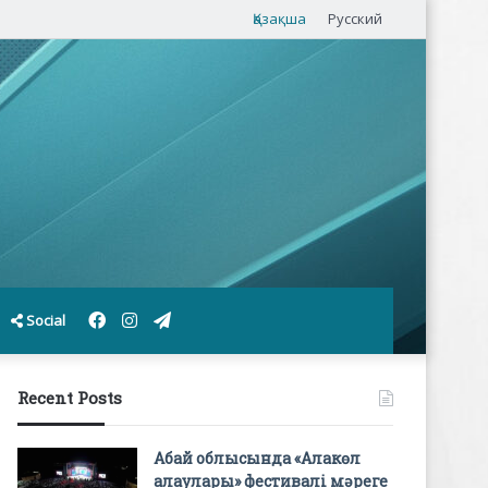
Қазақша
Русский
Facebook
Instagram
Telegram
Social
Recent Posts
Абай облысында «Алакөл
алаулары» фестивалі мәреге