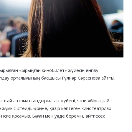
рылған «бірыңғай кинобилет» жүйесін енгізу
олдау орталығының басшысы Гүлнәр Сәрсенова айтты,
рыңғай автоматтандырылған жүйені, яғни «бірыңғай
 жұмыс істейді. Әрине, қазір көптеген кинотеатрлар
н іске қосамыз. Бұған мен уәде беремін, өйтпесек