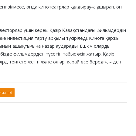
нгізілмесе, онда кинотеатрлар құлдырауға ұшырап, он
есторлар үшін керек. Қазір Қазақстандағы фильмдердің
ке инвестиция тарту арқылы түсіріледі. Киноға қаржы
ығының ашықтығына назар аударады. Ешкім оларды
 бізде фильмдерден түсетін табыс өсіп жатыр. Қазір
лрд теңгеге жетті және ол әрі қарай өсе береді», – деп
lassniki