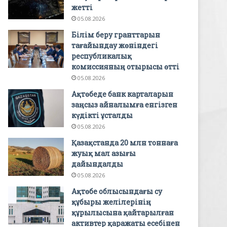
жетті
05.08.2026
Білім беру гранттарын
тағайындау жөніндегі
республикалық
комиссияның отырысы өтті
05.08.2026
Ақтөбеде банк карталарын
заңсыз айналымға енгізген
күдікті ұсталды
05.08.2026
Қазақстанда 20 млн тоннаға
жуық мал азығы
дайындалды
05.08.2026
Ақтөбе облысындағы су
құбыры желілерінің
құрылысына қайтарылған
активтер қаражаты есебінен