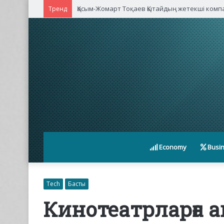
Қасым-Жомарт Тоқаев Қытайдың жетекші ком
Тренд
Economy
Busi
Tech
Басты
Кинотеатрларға 