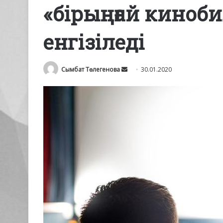
«бірыңғай киноб
енгізіледі
Send
Сымбат Төлегенова
30.01.2020
an
email