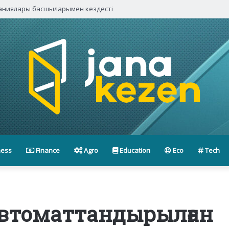
паниялары басшыларымен кездесті
ness
Finance
Agro
Education
Eco
Tech
автоматтандырылған