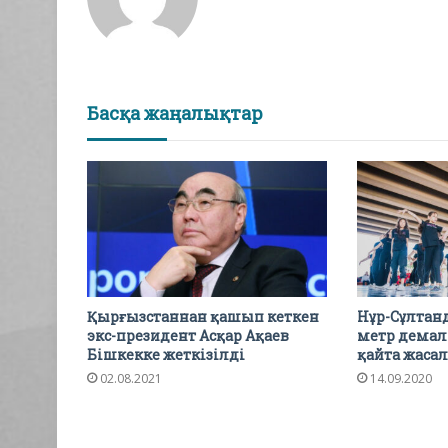
Басқа жаңалықтар
Қырғызстаннан қашып кеткен
Нұр-Сұлтан
экс-президент Асқар Ақаев
метр демал
Бішкекке жеткізілді
қайта жаса
02.08.2021
14.09.2020