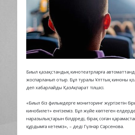
Биыл қазақстандық кинотеатрларға автоматтанды
жоспарланып отыр. Бұл туралы Ұлттық киноны қ
деп хабарлайды ҚазАқпарат тілшісі.
«Биыл біз фильмдерге мониторинг жүргізетін бі
кинобилет» енгіземіз. Бұл жүйе көптеген елдерде
наразылықтарын білдіреді, бірақ соған қарамаста
құрдымға кетеміз», – деді Гүлнәр Сәрсенова.