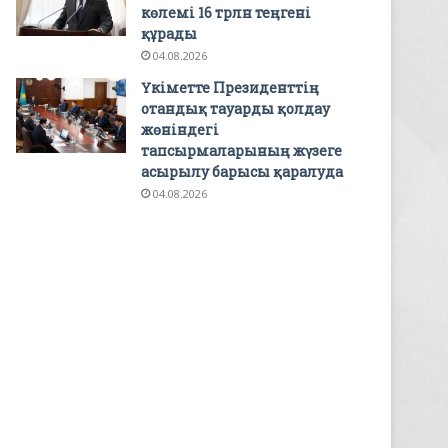
көлемі 16 трлн теңгені
құрады
04.08.2026
Үкіметте Президенттің
отандық тауарды қолдау
жөніндегі
тапсырмаларының жүзеге
асырылу барысы қаралуда
04.08.2026