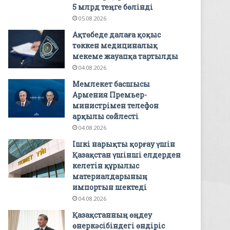
5 млрд теңге бөлінді
05.08.2026
Ақтөбеде далаға қоқыс
төккен медициналық
мекеме жауапқа тартылды
04.08.2026
Мемлекет басшысы
Армения Премьер-
министрімен телефон
арқылы сөйлесті
04.08.2026
Ішкі нарықты қорғау үшін
Қазақстан үшінші елдерден
келетін құрылыс
материалдарының
импортын шектеді
04.08.2026
Қазақстанның өңдеу
өнеркәсібіндегі өндіріс