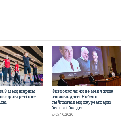
да 8 мың шаршы
Физиология және медицина
ыс орны ретінде
саласындағы Нобель
лды
сыйлығының лауреаттары
белгілі болды
05.10.2020