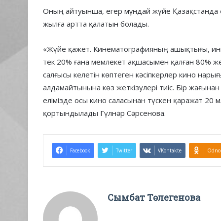
Оның айтуынша, егер мұндай жүйе Қазақстанда е
жылға артта қалатын болады.
«Жүйе қажет. Кинематографияның ашықтығы, инв
тек 20% ғана мемлекет ақшасымен қалған 80% же
салғысы келетін көптеген кәсіпкерлер кино нар
алдамайтынына көз жеткізулері тиіс. Бір жағынан
елімізде осы кино саласынан түскен қаражат 20 м
қортындылады Гүлнәр Сәрсенова.
Facebook
Twitter
VKontakte
Odnok
Сымбат Төлегенова