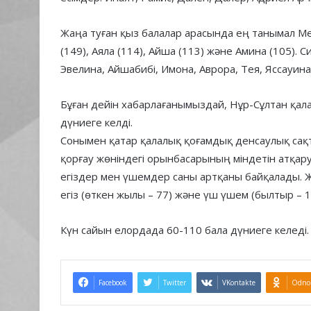
Жаңа туған қыз балалар арасында ең танымал Меди
(149), Аяла (114), Айша (113) және Амина (105). 
Эвелина, Айшабибі, Имона, Аврора, Тея, Яссауина
Бұған дейін хабарлағанымыздай, Нұр-Сұлтан қа
дүниеге келді.
Сонымен қатар қалалық қоғамдық денсаулық сақ
қорғау жөніндегі орынбасарының міндетін атқ
егіздер мен үшемдер саны артқаны байқалады. 
егіз (өткен жылы – 77) және үш үшем (былтыр – 1
Күн сайын елордада 60-110 бала дүниеге келеді.
Facebook
Twitter
VKontakte
Odnok