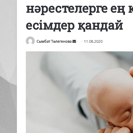
нәрестелерге ең
есімдер қандай
Send
Сымбат Төлегенова
11.08.2020
an
email