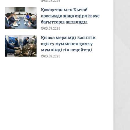
03.08.2026
Қазақстан мен Қытай
арасында жаңа өңірлік әуе
бағыттары ашылады
03.08.2026
Қысқа мерзімді кәсіптік
оқыту жұмыспен қамту
мүмкіндігін кеңейтеді
03.08.2026