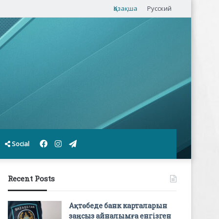
Қазақша
Русский
Facebook
Instagram
Telegram
Social
Recent Posts
Ақтөбеде банк карталарын
заңсыз айналымға енгізген