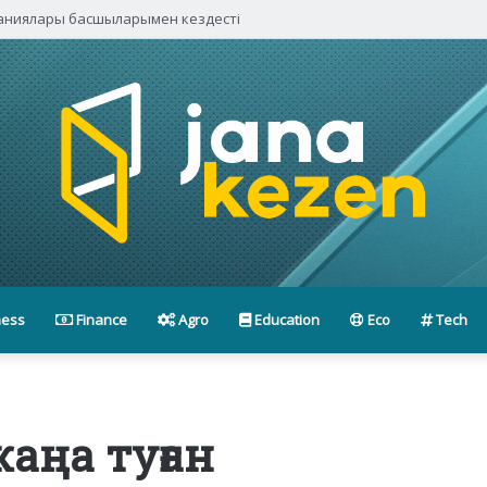
паниялары басшыларымен кездесті
ness
Finance
Agro
Education
Eco
Tech
аңа туған