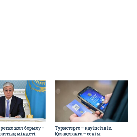
ретке жол бермеу –
Туристерге – қауіпсіздік,
заттың міндеті:
Қазақстанға – сенім: