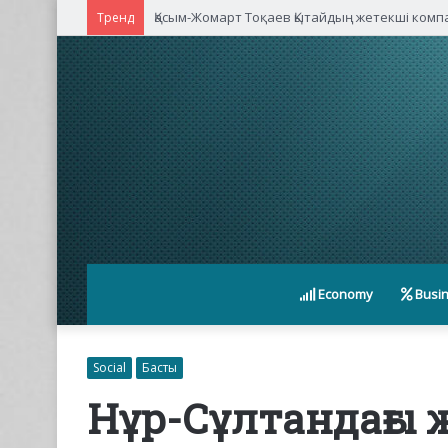
Қасым-Жомарт Тоқаев Қытайдың жетекші ком
Тренд
Economy
Busi
Social
Басты
Нұр-Сұлтандағы ж