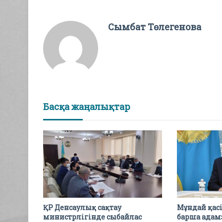
Сымбат Төлегенова
Басқа жаңалықтар
ҚР Денсаулық сақтау
Мұндай қасі
министрлігінде сыбайлас
барша адам