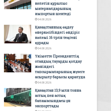
келетін құрылыс
материалдарының
импортын шектеді
04.08.2026
Қазақстанның өңдеу
өнеркәсібіндегі өндіріс
көлемі 16 трлн теңгені
құрады
04.08.2026
Үкіметте Президенттің
отандық тауарды қолдау
жөніндегі
тапсырмаларының жүзеге
асырылу барысы қаралуда
04.08.2026
Қазақстан 13,9 млн тонна
астық пен астық
баламасындағы ұн
экспорттады