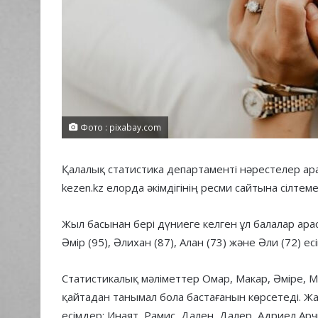
Фото : pixabay.com
Қалалық статистика департаменті нәрестелер ара
kezen.kz елорда әкімдігінің ресми сайтына сілтем
Жыл басынан бері дүниеге келген ұл балалар арас
Әмір (95), Әлихан (87), Алан (73) және Әли (72) ес
Статистикалық мәліметтер Омар, Макар, Әміре, 
қайтадан танымал бола бастағанын көрсетеді. Ж
есімдер: Инаят, Рамис, Дален, Далер, Адриел Арч