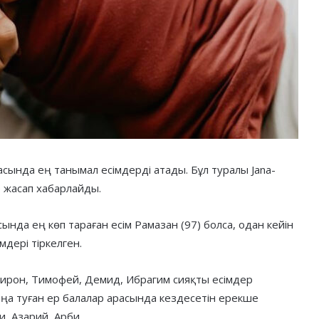
сында ең танымал есімдерді атады. Бұл туралы Jana-
е жасап хабарлайды.
ында ең көп тараған есім Рамазан (97) болса, одан кейін
імдері тіркелген.
Мирон, Тимофей, Демид, Ибрагим сияқты есімдер
аңа туған ер балалар арасында кездесетін ерекше
и, Азарий, Арби.