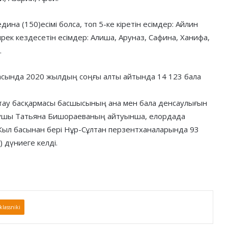
на (150)есімі болса, топ 5-ке кіретін есімдер: Айлин
Сирек кездесетін есімдер: Алиша, Аруназ, Сафина, Ханифа,
.
ласында 2020 жылдың соңғы алты айтында 14 123 бала
тау басқармасы басшысының ана мен бала денсаулығын
арушы Татьяна Бишораеваның айтуынша, елордада
Жыл басынан бері Нұр-Сұлтан перзентханаларында 93
) дүниеге келді.
lassniki