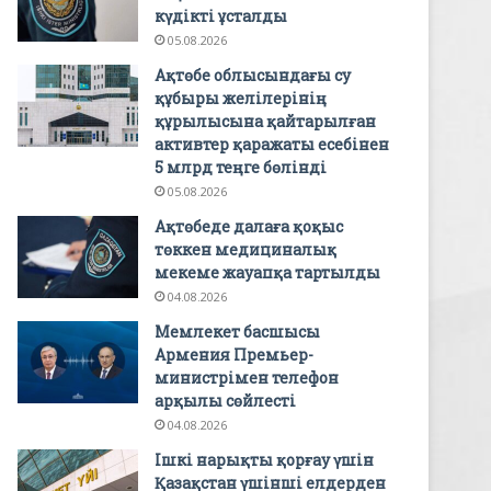
күдікті ұсталды
05.08.2026
Ақтөбе облысындағы су
құбыры желілерінің
құрылысына қайтарылған
активтер қаражаты есебінен
5 млрд теңге бөлінді
05.08.2026
Ақтөбеде далаға қоқыс
төккен медициналық
мекеме жауапқа тартылды
04.08.2026
Мемлекет басшысы
Армения Премьер-
министрімен телефон
арқылы сөйлесті
04.08.2026
Ішкі нарықты қорғау үшін
Қазақстан үшінші елдерден