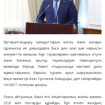
Әртараптандыру қағидаттарын енгізу және жоғары
сұранысқа ие дақылдарға баса ден қою ішкі нарықты
әлеуметтік маңызы бар тауарлармен қамтамасыз етуге
және бағаның ауытқу тәуекелдерін төмендетуге
мүмкіндік береді. Үкімет отырысында көктемгі дала
жұмыстарының барысы туралы ауыл шаруашылығы
вице-министрі Азат Сұлтанов баяндады, деп хабарлайды
UKIMET
телеграм арнасы.
Оның айтуынша, биыл егіс алқаптарының жалпы аумағы
23,8 млн гектарды құрайды, бұл өткен жылдың