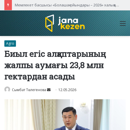
Қасым-Жомарт Тоқаев Қытайдың жетекші компаниялары басшыларымен кездесті
M
Agro
Биыл егіс алқаптарының
жалпы аумағы 23,8 млн
гектардан асады
Send
Сымбат Төлегенова
12.05.2026
an
email