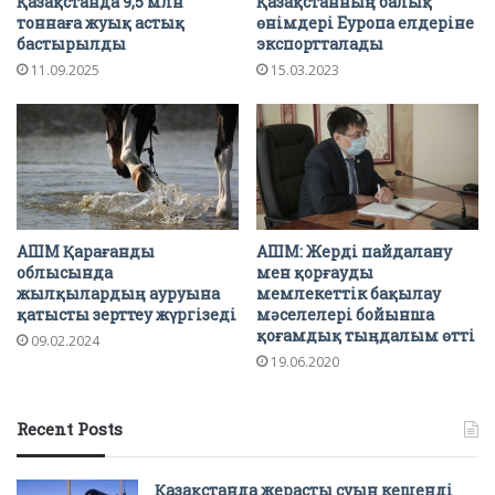
Қазақстанда 9,5 млн
Қазақстанның балық
тоннаға жуық астық
өнімдері Еуропа елдеріне
бастырылды
экспортталады
11.09.2025
15.03.2023
АШМ Қарағанды
АШМ: Жерді пайдалану
облысында
мен қорғауды
жылқылардың ауруына
мемлекеттік бақылау
қатысты зерттеу жүргізеді
мәселелері бойынша
қоғамдық тыңдалым өтті
09.02.2024
19.06.2020
Recent Posts
Қазақстанда жерасты суын кешенді