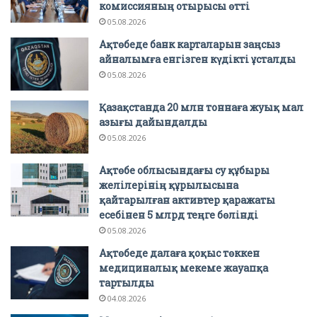
комиссияның отырысы өтті
05.08.2026
Ақтөбеде банк карталарын заңсыз
айналымға енгізген күдікті ұсталды
05.08.2026
Қазақстанда 20 млн тоннаға жуық мал
азығы дайындалды
05.08.2026
Ақтөбе облысындағы су құбыры
желілерінің құрылысына
қайтарылған активтер қаражаты
есебінен 5 млрд теңге бөлінді
05.08.2026
Ақтөбеде далаға қоқыс төккен
медициналық мекеме жауапқа
тартылды
04.08.2026