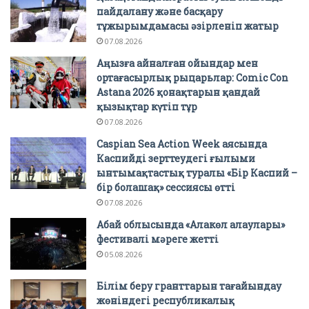
пайдалану және басқару
тұжырымдамасы әзірленіп жатыр
07.08.2026
Аңызға айналған ойындар мен
ортағасырлық рыцарьлар: Comic Con
Astana 2026 қонақтарын қандай
қызықтар күтіп тұр
07.08.2026
Caspian Sea Action Week аясында
Каспийді зерттеудегі ғылыми
ынтымақтастық туралы «Бір Каспий –
бір болашақ» сессиясы өтті
07.08.2026
Абай облысында «Алакөл алаулары»
фестивалі мәреге жетті
05.08.2026
Білім беру гранттарын тағайындау
жөніндегі республикалық