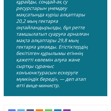
құрайды, сондай-ақ су
ресурстарын үнемдеу
мақсатында күріш алқаптары
20,2 мың гектарға
оңтайландырылды, бұл ретте
тамшылатып суаруға арналған
мақта алқаптары 29,8 мың
гектарға ұлғаяды. Егістіктердің
бекітілген құрылымы егіннің
қажетті көлемін алуға және
сыртқы сұраныс
конъюнктурасын ескеруге
мүмкіндік береді», — деп атап
өтті вице-министр.