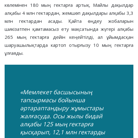
көлемінен 180 мың гектарға артық. Майлы дақылдар
алқабы 4 млн гектардан, жемшөп дақылдары алқабы 3,3
млн гектардан асады. Қайта өңдеу жобаларын
шикізатпен қамтамасыз ету мақсатында жүгері алқабы
265 мың гектарға дейін кеңейтілді, ал ұйымдасқан
шаруашылықтарда картоп отырғызу 10 мың гектарға
ұлғаяды.
«Мемлекет басшысының
тапсырмасы бойынша
әртараптандыру жұмыстары
жалғасуда. Осы жылы бидай
алқабы 125 мың гектарға
қысқарып, 12,1 млн гектарды