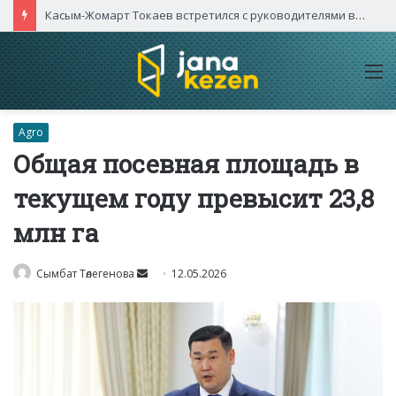
Касым-Жомарт Токаев встретился с руководителями высокотехнологичных компаний Китая
M
Agro
Общая посевная площадь в
текущем году превысит 23,8
млн га
Send
Сымбат Төлегенова
12.05.2026
an
email