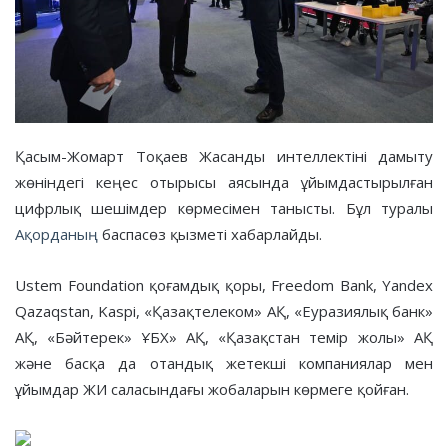
Қасым-Жомарт Тоқаев Жасанды интеллектіні дамыту
жөніндегі кеңес отырысы аясында ұйымдастырылған
цифрлық шешімдер көрмесімен танысты. Бұл туралы
Ақорданың
баспасөз қызметі хабарлайды.
Ustem Foundation қоғамдық қоры, Freedom Bank, Yandex
Qazaqstan, Kaspi, «Қазақтелеком» АҚ, «Еуразиялық банк»
АҚ, «Бәйтерек» ҰБХ» АҚ, «Қазақстан темір жолы» АҚ
және басқа да отандық жетекші компаниялар мен
ұйымдар ЖИ саласындағы жобаларын көрмеге қойған.