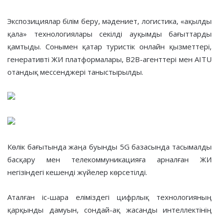
Экспозициялар білім беру, мәдениет, логистика, «ақылды
қала» технологиялары секілді ауқымды бағыттарды
қамтыды. Сонымен қатар туристік онлайн қызметтері,
генеративті ЖИ платформалары, В2В-агенттері мен AITU
отандық мессенджері таныстырылды.
Көлік бағытында жаңа буынды 5G базасында тасымалды
басқару мен телекоммуникацияға арналған ЖИ
негізіндегі кешенді жүйелер көрсетілді.
Аталған іс-шара еліміздегі цифрлық технологияның
қарқынды дамуын, сондай-ақ жасанды интеллектінің