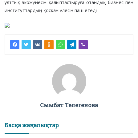
ұлттық экожүйесін қалыптастыруға отандық бизнес пен
институттардың қосқан үлесін паш етеді.
Сымбат Төлегенова
Басқа жаңалықтар