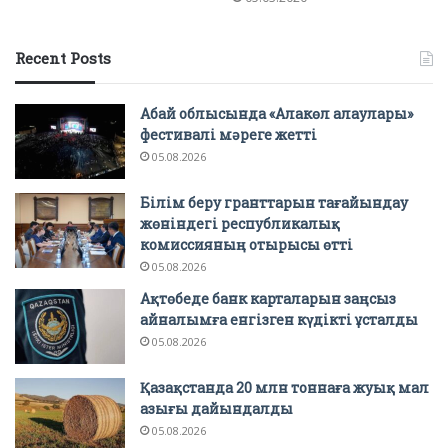
Recent Posts
Абай облысында «Алакөл алаулары»
фестивалі мәреге жетті
05.08.2026
Білім беру гранттарын тағайындау
жөніндегі республикалық
комиссияның отырысы өтті
05.08.2026
Ақтөбеде банк карталарын заңсыз
айналымға енгізген күдікті ұсталды
05.08.2026
Қазақстанда 20 млн тоннаға жуық мал
азығы дайындалды
05.08.2026