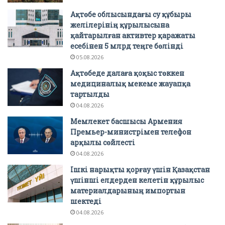
Ақтөбе облысындағы су құбыры
желілерінің құрылысына
қайтарылған активтер қаражаты
есебінен 5 млрд теңге бөлінді
05.08.2026
Ақтөбеде далаға қоқыс төккен
медициналық мекеме жауапқа
тартылды
04.08.2026
Мемлекет басшысы Армения
Премьер-министрімен телефон
арқылы сөйлесті
04.08.2026
Ішкі нарықты қорғау үшін Қазақстан
үшінші елдерден келетін құрылыс
материалдарының импортын
шектеді
04.08.2026