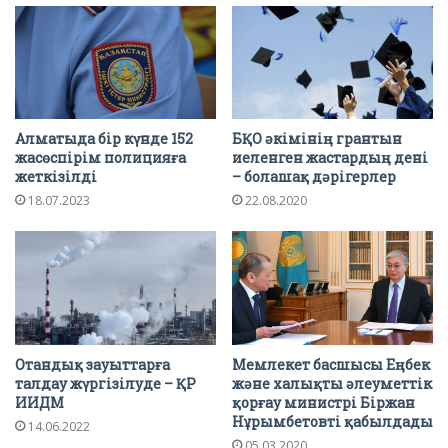
Алматыда бір күнде 152
БҚО әкімінің грантын
жасөспірім полицияға
иеленген жастардың дені
жеткізілді
– болашақ дәрігерлер
18.07.2023
22.08.2020
Отандық зауыттарға
Мемлекет басшысы Еңбек
талдау жүргізілуде – ҚР
және халықты әлеуметтік
ИИДМ
қорғау министрі Біржан
Нұрымбетовті қабылдады
14.06.2022
05.03.2020