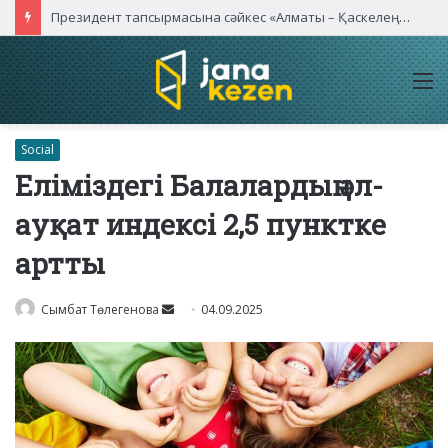
Президент тапсырмасына сәйкес «Алматы – Қаскелең» автожолы сегіз жолаққа дейін кеңейтіледі
M
Social
Еліміздегі Балалардың әл-
ауқат индексі 2,5 пунктке
артты
Send
Сымбат Төлегенова
04.09.2025
an
email