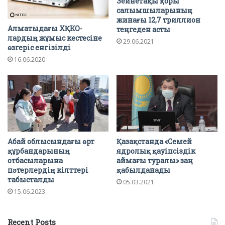
Зейнетақы қоры
салымшыларының
жинағы 12,7 триллион
Алматыдағы ХҚКО-
теңгеден асты
лардың жұмыс кестесіне
29.06.2021
өзгеріс енгізілді
16.06.2020
Абай облысындағы өрт
Қазақстанда «Семей
құрбандарының
ядролық қауіпсіздік
отбасыларына
аймағы туралы» заң
пәтерлердің кілттері
қабылданады
табысталды
05.03.2021
15.06.2023
Recent Posts