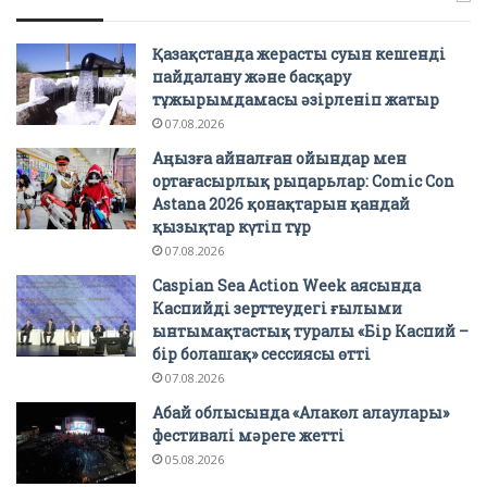
Қазақстанда жерасты суын кешенді
пайдалану және басқару
тұжырымдамасы әзірленіп жатыр
07.08.2026
Аңызға айналған ойындар мен
ортағасырлық рыцарьлар: Comic Con
Astana 2026 қонақтарын қандай
қызықтар күтіп тұр
07.08.2026
Caspian Sea Action Week аясында
Каспийді зерттеудегі ғылыми
ынтымақтастық туралы «Бір Каспий –
бір болашақ» сессиясы өтті
07.08.2026
Абай облысында «Алакөл алаулары»
фестивалі мәреге жетті
05.08.2026