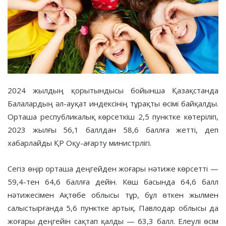
2024 жылдың қорытындысы бойынша Қазақстанда
Балалардың әл-ауқат индексінің тұрақты өсімі байқалды.
Орташа республикалық көрсеткіш 2,5 пунктке көтеріліп,
2023 жылғы 56,1 баллдан 58,6 баллға жетті, деп
хабарлайды ҚР Оқу-ағарту министрлігі.
Сегіз өңір орташа деңгейден жоғары нәтиже көрсетті —
59,4-тен 64,6 баллға дейін. Көш басында 64,6 балл
нәтижесімен Ақтөбе облысы тұр, бұл өткен жылмен
салыстырғанда 5,6 пунктке артық. Павлодар облысы да
жоғары деңгейін сақтап қалды — 63,3 балл. Елеулі өсім