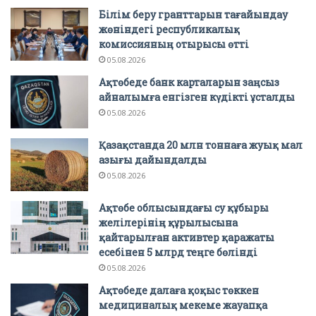
Білім беру гранттарын тағайындау
жөніндегі республикалық
комиссияның отырысы өтті
05.08.2026
Ақтөбеде банк карталарын заңсыз
айналымға енгізген күдікті ұсталды
05.08.2026
Қазақстанда 20 млн тоннаға жуық мал
азығы дайындалды
05.08.2026
Ақтөбе облысындағы су құбыры
желілерінің құрылысына
қайтарылған активтер қаражаты
есебінен 5 млрд теңге бөлінді
05.08.2026
Ақтөбеде далаға қоқыс төккен
медициналық мекеме жауапқа