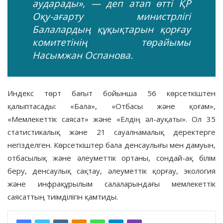
аударады», — деп атап өтті ҚР
Оқу-ағарту министрлігі
Балалардың құқықтарын қорғау
комитетінің төрайымы
Насымжан Оспанова.
Индекс төрт бағыт бойынша 56 көрсеткіштен
қалыптасады: «Бала», «Отбасы және қоғам»,
«Мемлекеттік саясат» және «Елдің әл-ауқаты». Ол 35
статистикалық және 21 сауалнамалық деректерге
негізделген. Көрсеткіштер бала денсаулығы мен дамуын,
отбасылық және әлеуметтік ортаны, сондай-ақ білім
беру, денсаулық сақтау, әлеуметтік қорғау, экология
және инфрақұрылым салаларындағы мемлекеттік
саясаттың тиімділігін қамтиды.