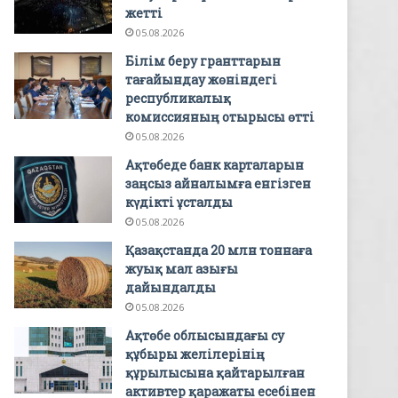
жетті
05.08.2026
Білім беру гранттарын
тағайындау жөніндегі
республикалық
комиссияның отырысы өтті
05.08.2026
Ақтөбеде банк карталарын
заңсыз айналымға енгізген
күдікті ұсталды
05.08.2026
Қазақстанда 20 млн тоннаға
жуық мал азығы
дайындалды
05.08.2026
Ақтөбе облысындағы су
құбыры желілерінің
құрылысына қайтарылған
активтер қаражаты есебінен