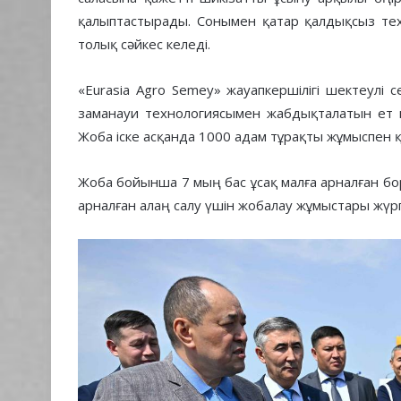
қалыптастырады. Сонымен қатар қалдықсыз тех
толық сәйкес келеді.
«Eurasia Agro Semey» жауапкершілігі шектеулі 
заманауи технологиясымен жабдықталатын ет 
Жоба іске асқанда 1000 адам тұрақты жұмыспен 
Жоба бойынша 7 мың бас ұсақ малға арналған бор
арналған алаң салу үшін жобалау жұмыстары жүрг