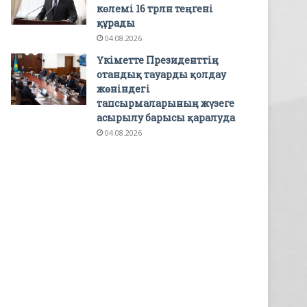
көлемі 16 трлн теңгені
құрады
04.08.2026
Үкіметте Президенттің
отандық тауарды қолдау
жөніндегі
тапсырмаларының жүзеге
асырылу барысы қаралуда
04.08.2026