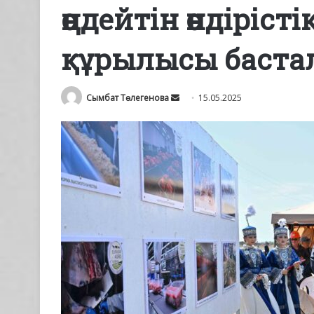
өңдейтін өндіріст
құрылысы баста
Send
Сымбат Төлегенова
15.05.2025
an
email