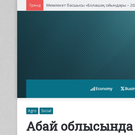
Қасым-Жомарт Тоқаев Қытайдың жетекші ком
Тренд
Economy
Busi
Agro
Social
Абай облысында е