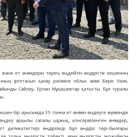
не ет өнімдерін терең өңдейтін өндірістік кешеннің
ың іргетасын қалау рәсіміне облыс әкімі Берік Уәли,
йынды Сайлау, Ерлан Мұқашевтар қатысты. Бұл туралы
ы.
кешен бір ауысымда 35 тонна ет өнімін өңдеуге мүмкіндік
 өңдеу арқылы сапалы шұжық, консервіленген өнімдер,
деликатестері өндіріледі. Бұл өндіріс тері-былғары
 толық өндірістік тізбекті, яғни өндірістің экожүйесін