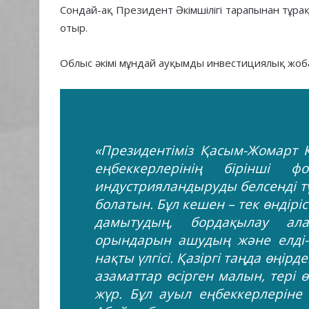
Сондай-ақ Президент Әкімшілігі тарапынан тұрақ
отыр.
Облыс әкімі мұндай ауқымды инвестициялық жобан
«Президентіміз Қасым-Жомарт
еңбеккерлерінің бірінші ф
индустрияландыруды белсенді тү
болатын. Бұл кешен – тек өндір
дамытудың, бордақылау ал
орындарын ашудың және елді-
нақты үлгісі. Қазіргі таңда өң
азаматтар өсірген малын, тері 
жүр. Бұл ауыл еңбеккерлеріне