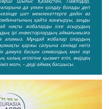
өрші Шығыс Қазақстан, Павлодар,
аларына да үлкен қолдау болады деп
 кезінде шет мемлекеттерге дейін өз
 комбинатының қайта жаңғыруы, заңды
дай нақты жобаларды іске асырудың
ндық ірі инвесторлардың аймағымызға
а аламыз. Мұндай жобалар олардың
қомақты қаржы салуына сенімді негіз
стік дамуға басқан символдық мәні зор
 халық игілігіне қызмет етіп, өңірдің
іміз мол», – деді аймақ басшысы.