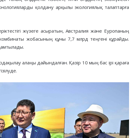
нологияларды қолдану арқылы экологиялық талаптарға
серіктестігі жүзеге асыратын, Австралия және Еуропаның
комбинаты жобасының құны 7,7 млрд теңгені құрайды.
қамтылады.
дақылау алаңы дайындалған. Қазір 10 мың бас ірі қараға
ізілуде.