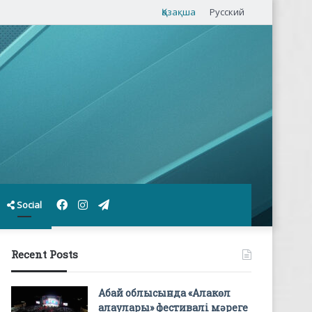
Қазақша
Русский
Facebook
Instagram
Telegram
Social
Recent Posts
Абай облысында «Алакөл
алаулары» фестивалі мәреге