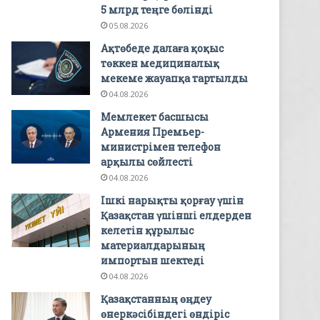
5 млрд теңге бөлінді
05.08.2026
Ақтөбеде далаға қоқыс
төккен медициналық
мекеме жауапқа тартылды
04.08.2026
Мемлекет басшысы
Армения Премьер-
министрімен телефон
арқылы сөйлесті
04.08.2026
Ішкі нарықты қорғау үшін
Қазақстан үшінші елдерден
келетін құрылыс
материалдарының
импортын шектеді
04.08.2026
Қазақстанның өңдеу
өнеркәсібіндегі өндіріс