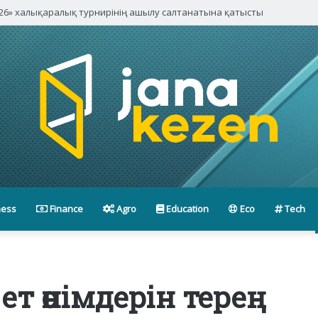
паниялары басшыларымен кездесті
ness
Finance
Agro
Education
Eco
Tech
т өнімдерін терең