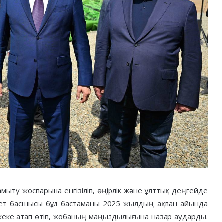
мыту жоспарына енгізіліп, өңірлік және ұлттық деңгейде
ет басшысы бұл бастаманы 2025 жылдың ақпан айында
ке атап өтіп, жобаның маңыздылығына назар аударды.