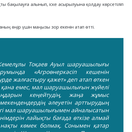
ты бақылауға алынып, іске асырылуына қолдау көрсетіліп
ың өңір үшін маңызы зор екенін атап өтті.
 Кемелұлы Тоқаев Ауыл шаруашылығы
орумында «Агроөнеркәсіп кешенін
рде жалғастыру қажет» деп атап өткен
іс қана емес, мал шаруашылығын жүйелі
аңдарын кеңейтудің, жаңа жұмыс
мекендендердің әлеуетін арттырудың
ірдегі мал шаруашылығымен айналысатын
өнімдерін лайықты бағада өткізе алмай
 нақты көмек болмақ. Сонымен қатар