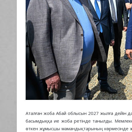
Аталған жоба Абай облысын 2027 жылға дейін да
басымдыққа ие жоба ретінде танылды. Мемлек
өткен жұмысшы мамандықтарының көрмесінде же