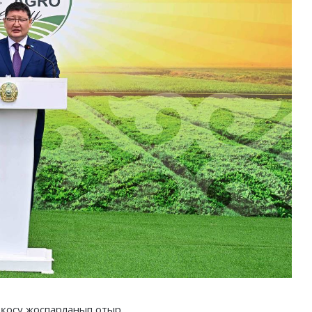
 қосу жоспарланып отыр.