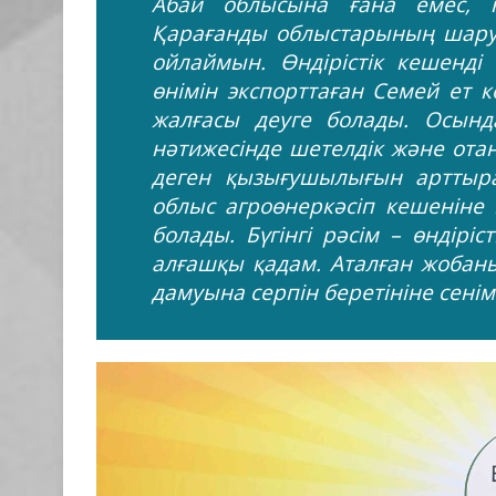
Абай облысына ғана емес, к
Қарағанды облыстарының шару
ойлаймын. Өндірістік кешенді
өнімін экспорттаған Семей ет
жалғасы деуге болады. Осын
нәтижесінде шетелдік және ота
деген қызығушылығын арттыр
облыс агроөнеркәсіп кешеніне 
болады. Бүгінгі рәсім – өндірі
алғашқы қадам. Аталған жобаның
дамуына серпін беретініне сенім