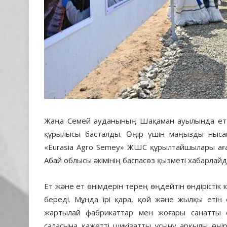
Жаңа Семей ауданының Шақаман ауылында ет жә
құрылысы басталды. Өңір үшін маңызды нысанн
«Eurasia Agro Semey» ЖШС құрылтайшылары аға
Абай облысы әкімінің баспасөз қызметі хабарлайд
Ет және ет өнімдерін терең өңдейтін өндірістік 
береді. Мұнда ірі қара, қой және жылқы етін
жартылай фабрикаттар мен жоғары санатты ет 
саласына қажетті шикізатты ұсыну арқылы өңірде