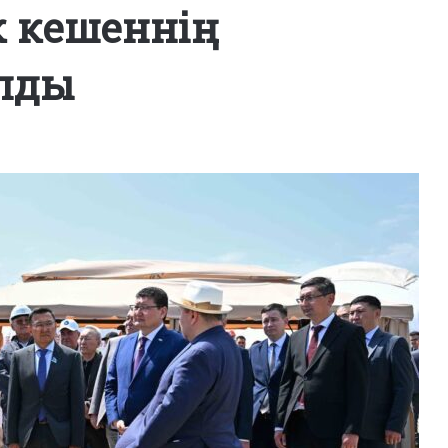
ік кешеннің
лды