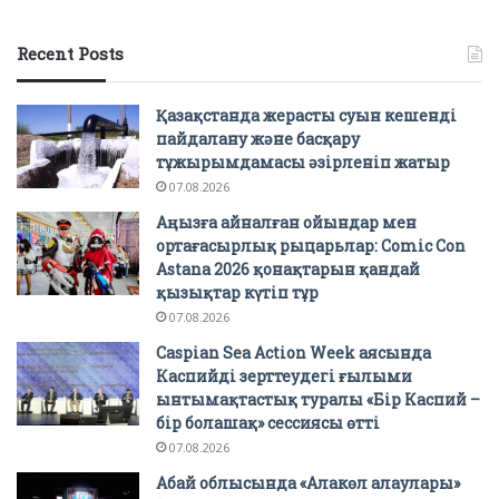
Recent Posts
Қазақстанда жерасты суын кешенді
пайдалану және басқару
тұжырымдамасы әзірленіп жатыр
07.08.2026
Аңызға айналған ойындар мен
ортағасырлық рыцарьлар: Comic Con
Astana 2026 қонақтарын қандай
қызықтар күтіп тұр
07.08.2026
Caspian Sea Action Week аясында
Каспийді зерттеудегі ғылыми
ынтымақтастық туралы «Бір Каспий –
бір болашақ» сессиясы өтті
07.08.2026
Абай облысында «Алакөл алаулары»