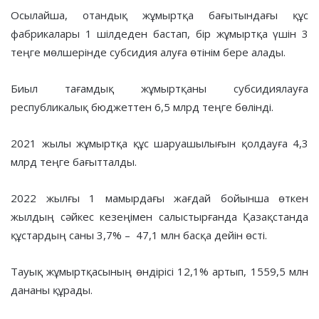
Осылайша, отандық жұмыртқа бағытындағы құс
фабрикалары 1 шілдеден бастап, бір жұмыртқа үшін 3
теңге мөлшерінде субсидия алуға өтінім бере алады.
Биыл тағамдық жұмыртқаны субсидиялауға
республикалық бюджеттен 6,5 млрд теңге бөлінді.
2021 жылы жұмыртқа құс шаруашылығын қолдауға 4,3
млрд теңге бағытталды.
2022 жылғы 1 мамырдағы жағдай бойынша өткен
жылдың сәйкес кезеңімен салыстырғанда Қазақстанда
құстардың саны 3,7% – 47,1 млн басқа дейін өсті.
Тауық жұмыртқасының өндірісі 12,1% артып, 1559,5 млн
дананы құрады.