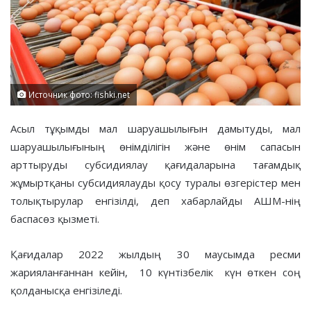
Источник фото: fishki.net
Асыл тұқымды мал шаруашылығын дамытуды, мал
шаруашылығының өнімділігін және өнім сапасын
арттыруды субсидиялау қағидаларына тағамдық
жұмыртқаны субсидиялауды қосу туралы өзгерістер мен
толықтырулар енгізілді, деп хабарлайды АШМ-нің
баспасөз қызметі.
Қағидалар 2022 жылдың 30 маусымда ресми
жарияланғаннан кейін, 10 күнтізбелік күн өткен соң
қолданысқа енгізіледі.