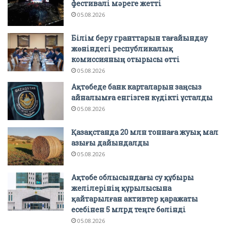
фестивалі мәреге жетті
05.08.2026
Білім беру гранттарын тағайындау
жөніндегі республикалық
комиссияның отырысы өтті
05.08.2026
Ақтөбеде банк карталарын заңсыз
айналымға енгізген күдікті ұсталды
05.08.2026
Қазақстанда 20 млн тоннаға жуық мал
азығы дайындалды
05.08.2026
Ақтөбе облысындағы су құбыры
желілерінің құрылысына
қайтарылған активтер қаражаты
есебінен 5 млрд теңге бөлінді
05.08.2026