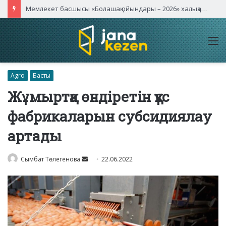
Мемлекет басшысы «Болашақ ойындары – 2026» халықаралық турнирінің ашылу салтанатына қатысты
M
Agro
Басты
Жұмыртқа өндіретін құс
фабрикаларын субсидиялау
артады
Send
Сымбат Төлегенова
22.06.2022
an
email