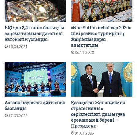
БҚО-да 2,4 тонна балықты
«Nur-Sultan debat cup 2020»
заңсыз тасымалдаған екі
пікірсайыс турнирінің
автокөлік ұсталды
жеңімпаздары
анықталды
16.04.2021
06.11.2020
Астана наурызы айтыспен
Қазақстан Жапониямен
басталды
стратегиялық
серіктестікті дамытуға
17.03.2023
ерекше мән береді –
Президент
31.01.2025