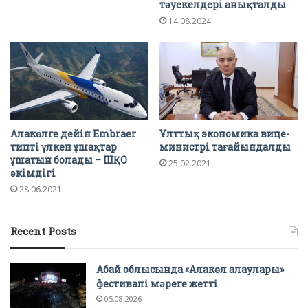
тәуекелдері анықталды
14.08.2024
Алакөлге дейін Embraer
Ұлттық экономика вице-
типті үлкен ұшақтар
министрі тағайындалды
ұшатын болады – ШҚО
25.02.2021
әкімдігі
28.06.2021
Recent Posts
Абай облысында «Алакөл алаулары»
фестивалі мәреге жетті
05.08.2026