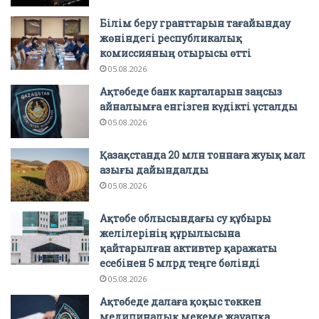
Білім беру гранттарын тағайындау
жөніндегі республикалық
комиссияның отырысы өтті
05.08.2026
Ақтөбеде банк карталарын заңсыз
айналымға енгізген күдікті ұсталды
05.08.2026
Қазақстанда 20 млн тоннаға жуық мал
азығы дайындалды
05.08.2026
Ақтөбе облысындағы су құбыры
желілерінің құрылысына
қайтарылған активтер қаражаты
есебінен 5 млрд теңге бөлінді
05.08.2026
Ақтөбеде далаға қоқыс төккен
медициналық мекеме жауапқа