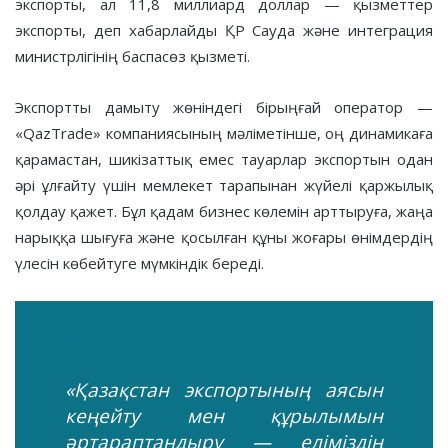
экспорты, ал 11,8 миллиард доллар — қызметтер
экспорты, деп хабарлайды ҚР Сауда және интеграция
министрлігінің баспасөз қызметі.
Экспортты дамыту жөніндегі бірыңғай оператор —
«QazTrade» компаниясының мәліметінше, оң динамикаға
қарамастан, шикізаттық емес тауарлар экспортын одан
әрі ұлғайту үшін мемлекет тарапынан жүйелі қаржылық
қолдау қажет. Бұл қадам бизнес көлемін арттыруға, жаңа
нарыққа шығуға және қосылған құны жоғары өнімдердің
үлесін көбейтуге мүмкіндік береді.
«Қазақстан экспортының аясын
кеңейту мен құрылымын
әртараптандыру — еліміздің