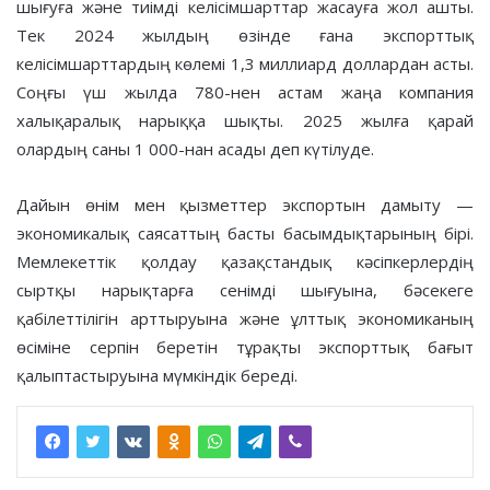
шығуға және тиімді келісімшарттар жасауға жол ашты.
Тек 2024 жылдың өзінде ғана экспорттық
келісімшарттардың көлемі 1,3 миллиард доллардан асты.
Соңғы үш жылда 780-нен астам жаңа компания
халықаралық нарыққа шықты. 2025 жылға қарай
олардың саны 1 000-нан асады деп күтілуде.
Дайын өнім мен қызметтер экспортын дамыту —
экономикалық саясаттың басты басымдықтарының бірі.
Мемлекеттік қолдау қазақстандық кәсіпкерлердің
сыртқы нарықтарға сенімді шығуына, бәсекеге
қабілеттілігін арттыруына және ұлттық экономиканың
өсіміне серпін беретін тұрақты экспорттық бағыт
қалыптастыруына мүмкіндік береді.