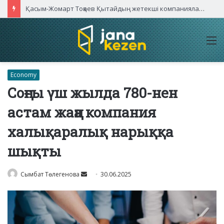
Қасым-Жомарт Тоқаев Қытайдың жетекші компаниялары басшыларымен кездесті
M
Economy
Соңғы үш жылда 780-нен
астам жаңа компания
халықаралық нарыққа
шықты
Send
Сымбат Төлегенова
30.06.2025
an
email