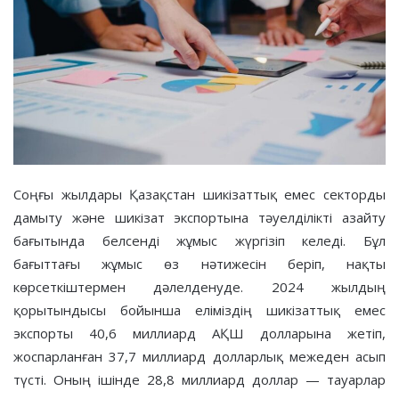
Соңғы жылдары Қазақстан шикізаттық емес секторды
дамыту және шикізат экспортына тәуелділікті азайту
бағытында белсенді жұмыс жүргізіп келеді. Бұл
бағыттағы жұмыс өз нәтижесін беріп, нақты
көрсеткіштермен дәлелденуде. 2024 жылдың
қорытындысы бойынша еліміздің шикізаттық емес
экспорты 40,6 миллиард АҚШ долларына жетіп,
жоспарланған 37,7 миллиард долларлық межеден асып
түсті. Оның ішінде 28,8 миллиард доллар — тауарлар