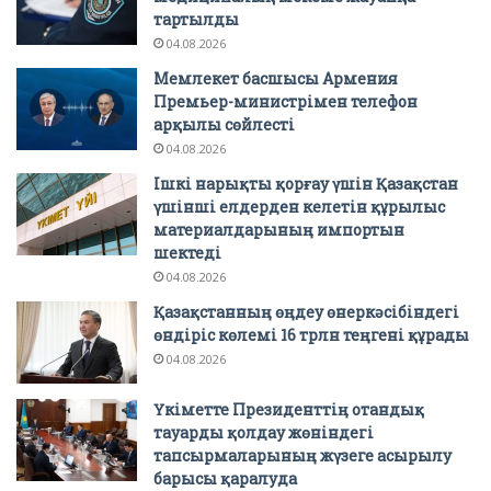
тартылды
04.08.2026
Мемлекет басшысы Армения
Премьер-министрімен телефон
арқылы сөйлесті
04.08.2026
Ішкі нарықты қорғау үшін Қазақстан
үшінші елдерден келетін құрылыс
материалдарының импортын
шектеді
04.08.2026
Қазақстанның өңдеу өнеркәсібіндегі
өндіріс көлемі 16 трлн теңгені құрады
04.08.2026
Үкіметте Президенттің отандық
тауарды қолдау жөніндегі
тапсырмаларының жүзеге асырылу
барысы қаралуда