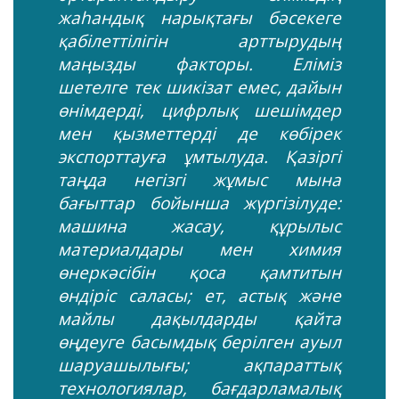
жаһандық нарықтағы бәсекеге
қабілеттілігін арттырудың
маңызды факторы. Еліміз
шетелге тек шикізат емес, дайын
өнімдерді, цифрлық шешімдер
мен қызметтерді де көбірек
экспорттауға ұмтылуда. Қазіргі
таңда негізгі жұмыс мына
бағыттар бойынша жүргізілуде:
машина жасау, құрылыс
материалдары мен химия
өнеркәсібін қоса қамтитын
өндіріс саласы; ет, астық және
майлы дақылдарды қайта
өңдеуге басымдық берілген ауыл
шаруашылығы; ақпараттық
технологиялар, бағдарламалық