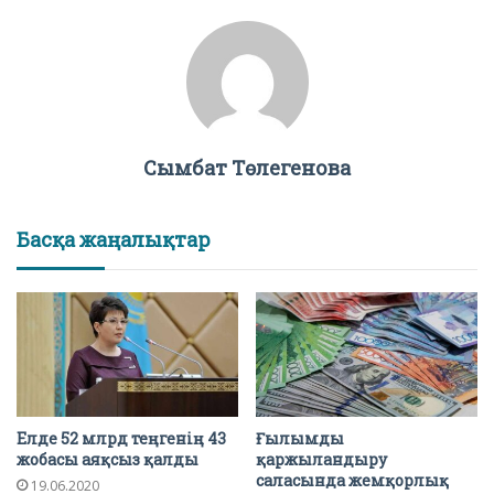
Сымбат Төлегенова
Басқа жаңалықтар
Елде 52 млрд теңгенің 43
Ғылымды
жобасы аяқсыз қалды
қаржыландыру
саласында жемқорлық
19.06.2020