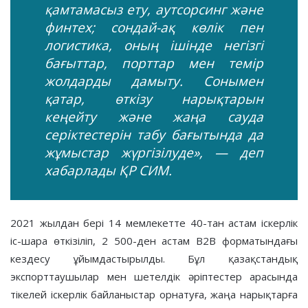
қамтамасыз ету, аутсорсинг және
финтех; сондай-ақ көлік пен
логистика, оның ішінде негізгі
бағыттар, порттар мен темір
жолдарды дамыту. Сонымен
қатар, өткізу нарықтарын
кеңейту және жаңа сауда
серіктестерін табу бағытында да
жұмыстар жүргізілуде», — деп
хабарлады ҚР СИМ.
2021 жылдан бері 14 мемлекетте 40-тан астам іскерлік
іс-шара өткізіліп, 2 500-ден астам B2B форматындағы
кездесу ұйымдастырылды. Бұл қазақстандық
экспорттаушылар мен шетелдік әріптестер арасында
тікелей іскерлік байланыстар орнатуға, жаңа нарықтарға