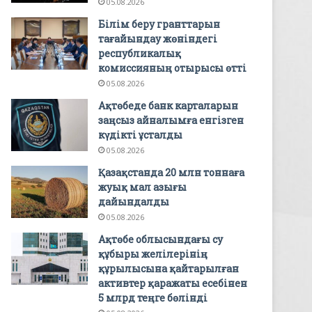
05.08.2026
Білім беру гранттарын
тағайындау жөніндегі
республикалық
комиссияның отырысы өтті
05.08.2026
Ақтөбеде банк карталарын
заңсыз айналымға енгізген
күдікті ұсталды
05.08.2026
Қазақстанда 20 млн тоннаға
жуық мал азығы
дайындалды
05.08.2026
Ақтөбе облысындағы су
құбыры желілерінің
құрылысына қайтарылған
активтер қаражаты есебінен
5 млрд теңге бөлінді