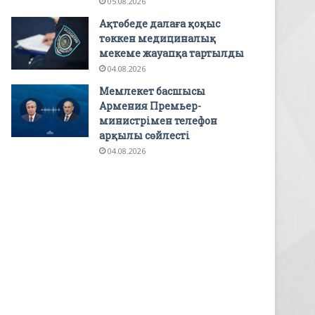
05.08.2026
Ақтөбеде далаға қоқыс
төккен медициналық
мекеме жауапқа тартылды
04.08.2026
Мемлекет басшысы
Армения Премьер-
министрімен телефон
арқылы сөйлесті
04.08.2026