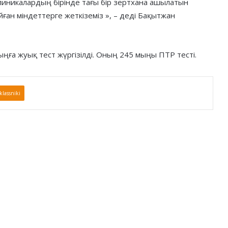
линикалардың бірінде тағы бір зертхана ашылатын
йған міндеттерге жеткіземіз », – деді Бақытжан
ңға жуық тест жүргізілді. Оның 245 мыңы ПТР тесті.
lassniki