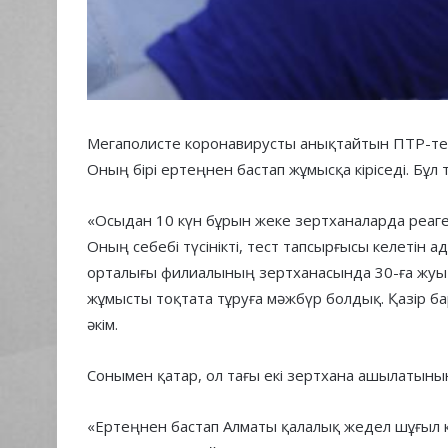
Мегаполисте коронавирусты анықтайтын ПТР-тес
Оның бірі ертеңнен бастап жұмысқа кіріседі. Бұл
«Осыдан 10 күн бұрын жеке зертханаларда реаг
Оның себебі түсінікті, тест тапсырғысы келетін
орталығы филиалының зертханасында 30-ға жуық
жұмысты тоқтата тұруға мәжбүр болдық. Қазір ба
әкім.
Сонымен қатар, ол тағы екі зертхана ашылатыны
«Ертеңнен бастап Алматы қалалық жедел шұғыл 