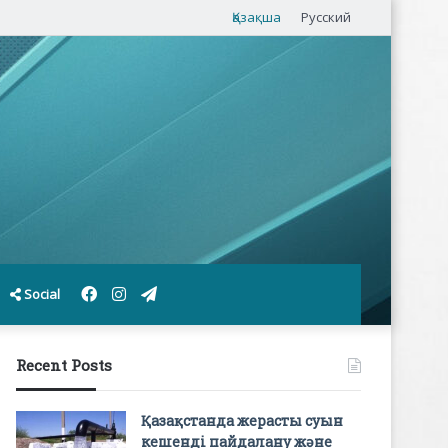
Қазақша
Русский
Facebook
Instagram
Telegram
Social
Recent Posts
Қазақстанда жерасты суын
кешенді пайдалану және