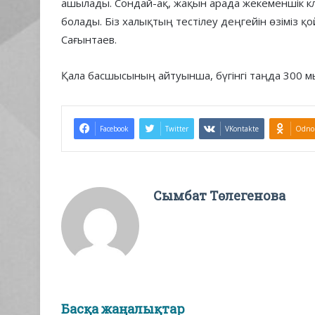
ашылады. Сондай-ақ, жақын арада жекеменшік к
болады. Біз халықтың тестілеу деңгейін өзіміз қо
Сағынтаев.
Қала басшысының айтуынша, бүгінгі таңда 300 мы
Facebook
Twitter
VKontakte
Odnok
Сымбат Төлегенова
Басқа жаңалықтар