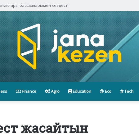
паниялары басшыларымен кездесті
ness
Finance
Agro
Education
Eco
Tech
ест жасайтын