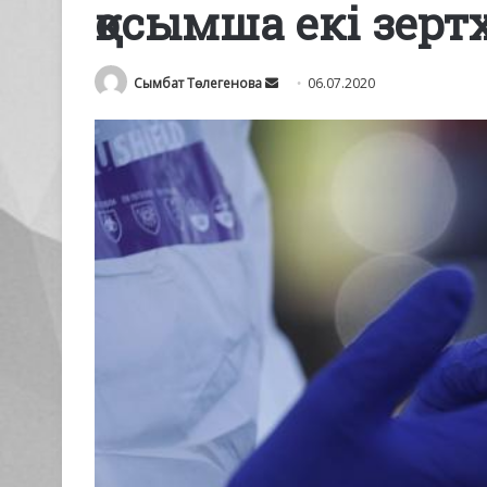
қосымша екі зер
Send
Сымбат Төлегенова
06.07.2020
an
email