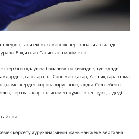
тілеудің тағы екі жекеменшік зертханасы ашылады.
 туралы Бақытжан Сағынтаев мәлім етті.
енттер бітіп қалуына байланысты қиындық туындады.
 адамдардың саны артты. Сонымен қатар, Ұлттық сараптама
 қызметкерден коронавирус анықталды. Сол себепті
рлық зертханалар толығымен жұмыс істеп тұр», – деді
н айтты.
көмек көрсету ауруханасының жанынан жеке зертхана