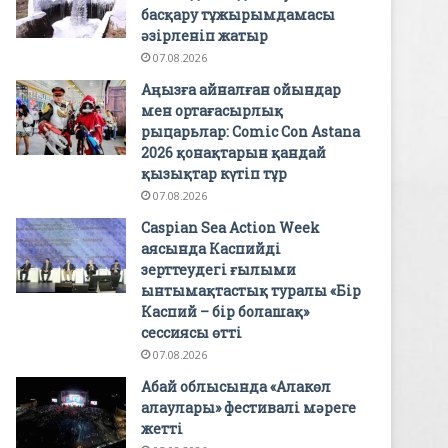
басқару тұжырымдамасы
әзірленіп жатыр
07.08.2026
Аңызға айналған ойындар
мен ортағасырлық
рыцарьлар: Comic Con Astana
2026 қонақтарын қандай
қызықтар күтіп тұр
07.08.2026
Caspian Sea Action Week
аясында Каспийді
зерттеудегі ғылыми
ынтымақтастық туралы «Бір
Каспий – бір болашақ»
сессиясы өтті
07.08.2026
Абай облысында «Алакөл
алаулары» фестивалі мәреге
жетті