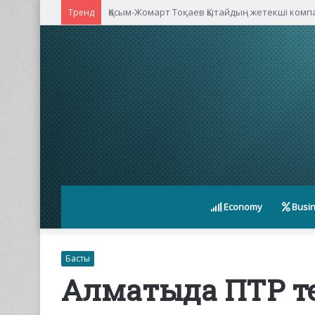
Қасым-Жомарт Тоқаев Қытайдың жетекші ком
Тренд
Economy
Busi
Басты
Алматыда ПТР т