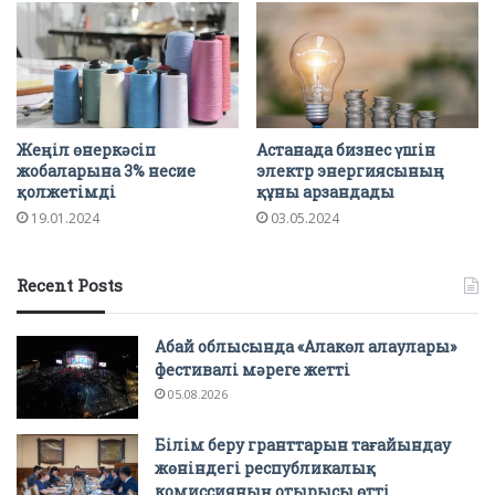
Жеңіл өнеркәсіп
Астанада бизнес үшін
жобаларына 3% несие
электр энергиясының
қолжетімді
құны арзандады
19.01.2024
03.05.2024
Recent Posts
Абай облысында «Алакөл алаулары»
фестивалі мәреге жетті
05.08.2026
Білім беру гранттарын тағайындау
жөніндегі республикалық
комиссияның отырысы өтті