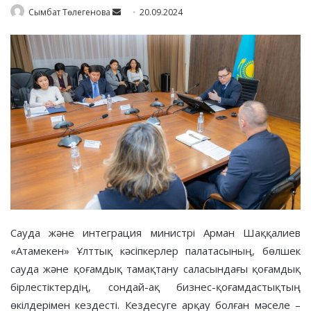
Send
Сымбат Төлегенова
20.09.2024
an
email
Сауда және интеграция министрі Арман Шаққалиев
«Атамекен» Ұлттық кәсіпкерлер палатасының, бөлшек
сауда және қоғамдық тамақтану саласындағы қоғамдық
бірлестіктердің, сондай-ақ бизнес-қоғамдастықтың
өкілдерімен кездесті. Кездесуге арқау болған мәселе –