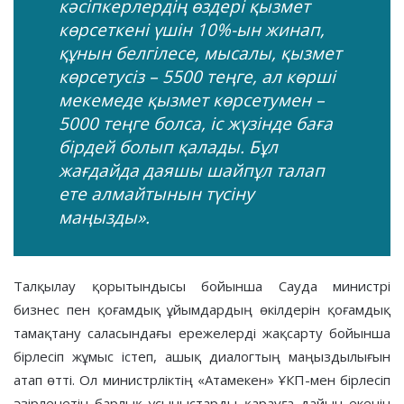
кәсіпкерлердің өздері қызмет
көрсеткені үшін 10%-ын жинап,
құнын белгілесе, мысалы, қызмет
көрсетусіз – 5500 теңге, ал көрші
мекемеде қызмет көрсетумен –
5000 теңге болса, іс жүзінде баға
бірдей болып қалады. Бұл
жағдайда даяшы шайпұл талап
ете алмайтынын түсіну
маңызды».
Талқылау қорытындысы бойынша Сауда министрі
бизнес пен қоғамдық ұйымдардың өкілдерін қоғамдық
тамақтану саласындағы ережелерді жақсарту бойынша
бірлесіп жұмыс істеп, ашық диалогтың маңыздылығын
атап өтті. Ол министрліктің «Атамекен» ҰКП-мен бірлесіп
әзірленетін барлық ұсыныстарды қарауға дайын екенін