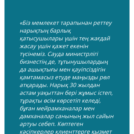
«Біз мемлекет тарапынан реттеу
нарықтың барлық
қатысушылары үшін тең жағдай
жасау үшін қажет екенін
түсінеміз. Сауда министрлігі
бизнестің де, тұтынушылардың
да ашықтығы мен қауіпсіздігін
қамтамасыз етуде маңызды рөл
атқарады. Нарық 30 жылдан
астам уақыттан бері жұмыс істеп,
тұрақты өсім көрсетіп келеді,
бұған мейрамханалар мен
дәмханалар санының жыл сайын
артуы себеп. Көптеген
кәсіпкерлер клиенттерге қызмет