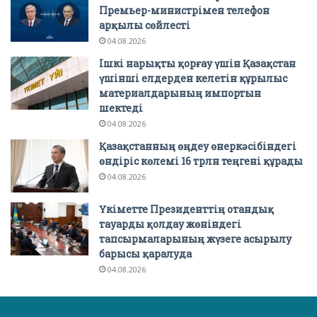
Премьер-министрімен телефон
арқылы сөйлесті
04.08.2026
Ішкі нарықты қорғау үшін Қазақстан
үшінші елдерден келетін құрылыс
материалдарының импортын
шектеді
04.08.2026
Қазақстанның өңдеу өнеркәсібіндегі
өндіріс көлемі 16 трлн теңгені құрады
04.08.2026
Үкіметте Президенттің отандық
тауарды қолдау жөніндегі
тапсырмаларының жүзеге асырылу
барысы қаралуда
04.08.2026