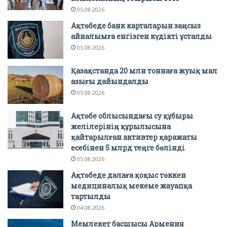
05.08.2026
Ақтөбеде банк карталарын заңсыз
айналымға енгізген күдікті ұсталды
05.08.2026
Қазақстанда 20 млн тоннаға жуық мал
азығы дайындалды
05.08.2026
Ақтөбе облысындағы су құбыры
желілерінің құрылысына
қайтарылған активтер қаражаты
есебінен 5 млрд теңге бөлінді
05.08.2026
Ақтөбеде далаға қоқыс төккен
медициналық мекеме жауапқа
тартылды
04.08.2026
Мемлекет басшысы Армения