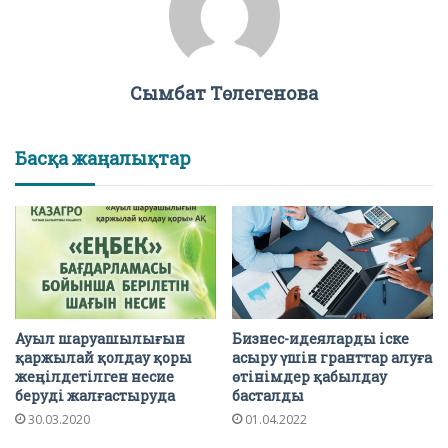
Сымбат Төлегенова
Басқа жаңалықтар
Ауыл шаруашылығын
Бизнес-идеяларды іске
қаржылай қолдау қоры
асыру үшін гранттар алуға
жеңілдетілген несие
өтінімдер қабылдау
беруді жалғастыруда
басталды
30.03.2020
01.04.2022