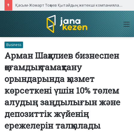
Қасым-Жомарт Тоқаев Қытайдың жетекші компаниялары басшыларымен кездесті
M
Business
Арман Шаққалиев бизнеспен
қоғамдық тамақтану
орындарында қызмет
көрсеткені үшін 10% төлем
алудың заңдылығын және
депозиттік жүйенің
ережелерін талқылады