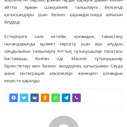
айтты. Арман Шаққалиев талқылауға белсенді
қатысқандары үшін бизнес қауымдастыққа алғысын
білдірді.
Естеріңізге сала кетейік, қоғамдық тамақтану
нысандарында қызмет көрсету үшін ақы алудың
заңдылығын талқылауға Ұлттық тұтынушылар палатасы
бастамашы болған еді. Мәселе тұтынушылар
бірлестіктері мен бизнес өкілдерінің қатысуымен Сауда
және интеграция мәселелері жөніндегі қоғамдық
кеңесте қаралды.