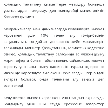
қоғамдық тамақтану қызметтерін жетілдіру бойынша
ұсыныстарды талқылау, деп мәлімдейді министрліктің
баспасөз қызметі.
Мейрамханалар мен дәмханаларда келушілерге қызмет
көрсеткені үшін 10% төлем алу тәжірибесінің
заңдылығын, сондай-ақ депозиттік жүйе мәселелерін
талқылады. Министр Қазақстанның Азаматтық кодексіне
сәйкес, қоғамдық тамақтану саласында ас мәзірін ұсыну
жария оферта болып табылатынын, сәйкесінше, қызмет
көрсету үшін ақы төлеу қажеттілігі туралы ақпарат ас
мәзірінде көрсетілуге тиіс екенін еске салды. Егер ондай
ақпарат болмаса, онда төлемақы алу заңсыз деп
есептеледі.
Келушілерге қызмет көрсеткені үшін заңсыз ақы алуды
болдырмау үшін Ішкі сауда ережесіне өзгерістер