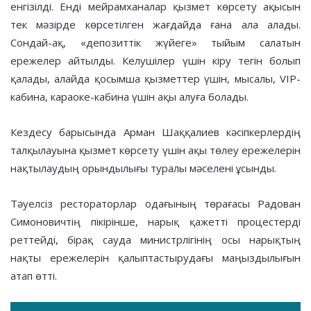
енгізілді. Енді мейрамханалар қызмет көрсету ақысын
тек мәзірде көрсетілген жағдайда ғана ала алады.
Сондай-ақ, «депозиттік жүйеге» тыйым салатын
ережелер айтылды. Келушілер үшін кіру тегін болып
қалады, алайда қосымша қызметтер үшін, мысалы, VIP-
кабина, караоке-кабина үшін ақы алуға болады.
Кездесу барысында Арман Шаққалиев кәсіпкерлердің
талқылауына қызмет көрсету үшін ақы төлеу ережелерін
нақтылаудың орындылығы туралы мәселені ұсынды.
Тәуелсіз рестораторлар одағының төрағасы Радован
Симоновичтің пікірінше, нарық қажетті процестерді
реттейді, бірақ сауда министрлігінің осы нарықтың
нақты ережелерін қалыптастырудағы маңыздылығын
атап өтті.