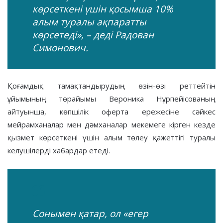
көрсеткені үшін қосымша 10%
алым туралы ақпаратты
көрсетеді», – деді Радован
Симонович.
Қоғамдық тамақтандырудың өзін-өзі реттейтін
ұйымының төрайымы Вероника Нұрпейісованың
айтуынша, көпшілік оферта ережесіне сәйкес
мейрамханалар мен дәмханалар мекемеге кірген кезде
қызмет көрсеткені үшін алым төлеу қажеттігі туралы
келушілерді хабардар етеді.
Сонымен қатар, ол «егер