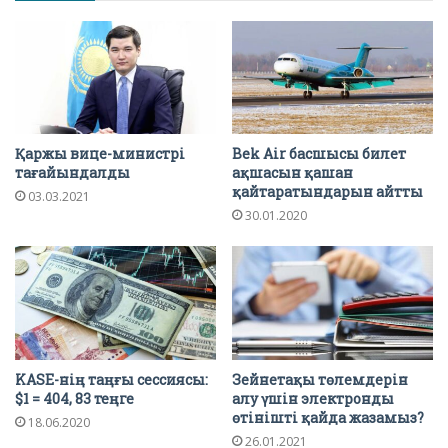
Қаржы вице-министрі
Bek Air басшысы билет
тағайындалды
ақшасын қашан
қайтаратындарын айтты
03.03.2021
30.01.2020
KASE-нің таңғы сессиясы:
Зейнетақы төлемдерін
$1 = 404, 83 теңге
алу үшін электронды
өтінішті қайда жазамыз?
18.06.2020
26.01.2021