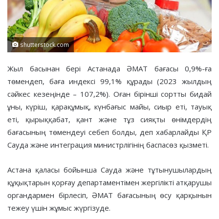
shutterstock.com
Жыл басынан бері Астанада ӘМАТ бағасы 0,9%-ға
төмендеп, баға индексі 99,1% құрады (2023 жылдың
сәйкес кезеңінде – 107,2%). Оған бірінші сортты бидай
ұны, күріш, қарақұмық, күнбағыс майы, сиыр еті, тауық
еті, қырыққабат, қант және тұз сияқты өнімдердің
бағасының төмендеуі себеп болды, деп хабарлайды ҚР
Сауда және интеграция министрлігінің баспасөз қызметі.
Астана қаласы бойынша Сауда және тұтынушылардың
құқықтарын қорғау департаментімен жергілікті атқарушы
органдармен бірлесіп, ӘМАТ бағасының өсу қарқынын
тежеу үшін жұмыс жүргізуде.