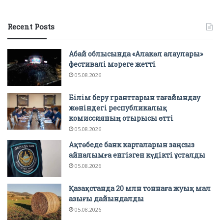
Recent Posts
Абай облысында «Алакөл алаулары»
фестивалі мәреге жетті
05.08.2026
Білім беру гранттарын тағайындау
жөніндегі республикалық
комиссияның отырысы өтті
05.08.2026
Ақтөбеде банк карталарын заңсыз
айналымға енгізген күдікті ұсталды
05.08.2026
Қазақстанда 20 млн тоннаға жуық мал
азығы дайындалды
05.08.2026