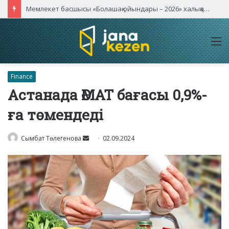
Мемлекет басшысы «Болашақ ойындары – 2026» халықаралық турнирінің ашылу салтанатына қатысты
M
Finance
Астанада ӘМАТ бағасы 0,9%-
ға төмендеді
Send
Сымбат Төлегенова
02.09.2024
an
email