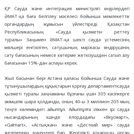
ҚР Сауда және интеграция министрлігі өңірлердегі
ӘМАТ-қа баға белгілеу мәселесі бойынша мемлекеттік
органдардың жұмысын үйлестіреді. Қазақстан
Республикасының «Сауда қызметін реттеу
туралы» Заңымен ӘМАТ-қа шекті сауда үстемесінің
мөлшері енгізілген, сатушының маржасы өндірушінің
сату бағасының немесе көтерме жеткізушіден сатып алу
бағасынан 15%-дан аспауы керек.
Жыл басынан бері Астана қаласы бойынша Сауда және
тұтынушылардың құқықтарын қорғау департаментісауда
қызметі туралы заңнаманы бұзғаны үшін 305 кәсіпкерге
әкімшілік шара қолданды, оның 40-ы 3 миллион 205 мың
теңге көлеміндегі айыппұл. Айыппұлға іліккен ірі сауда
нысандарының ішінде елордадағы «Вкусмарт»,
«Galmart», «Астықжан» және «Десткий мир» сауда
желілерінің дүкендері бар. Жергілікті атқарушы орган