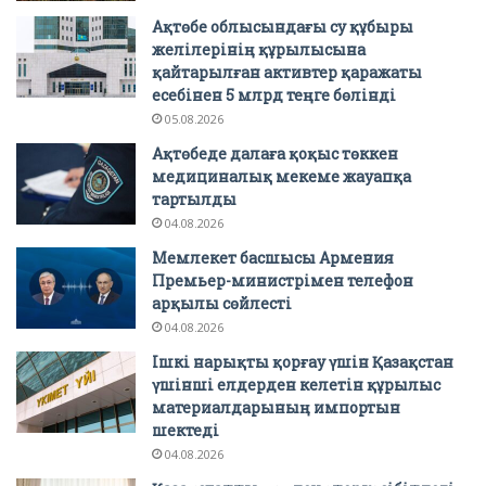
Ақтөбе облысындағы су құбыры
желілерінің құрылысына
қайтарылған активтер қаражаты
есебінен 5 млрд теңге бөлінді
05.08.2026
Ақтөбеде далаға қоқыс төккен
медициналық мекеме жауапқа
тартылды
04.08.2026
Мемлекет басшысы Армения
Премьер-министрімен телефон
арқылы сөйлесті
04.08.2026
Ішкі нарықты қорғау үшін Қазақстан
үшінші елдерден келетін құрылыс
материалдарының импортын
шектеді
04.08.2026