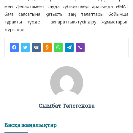
мен Департамент сауда субъектілері арасында ӘМАТ
баға саясатына қатысты заң талаптары бойынша
тұрақты түрде ақпараттық-түсіндіру жұмыстарын
жүргізеді.
Сымбат Төлегенова
Басқа жаңалықтар