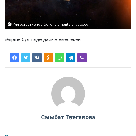
Иллюстративное фото: elements.envato.com
Әзірше бұл тілде дайын емес екен.
Сымбат Төлегенова