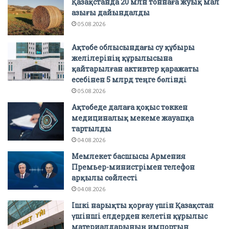
Қазақстанда 20 млн тоннаға жуық мал
азығы дайындалды
05.08.2026
Ақтөбе облысындағы су құбыры
желілерінің құрылысына
қайтарылған активтер қаражаты
есебінен 5 млрд теңге бөлінді
05.08.2026
Ақтөбеде далаға қоқыс төккен
медициналық мекеме жауапқа
тартылды
04.08.2026
Мемлекет басшысы Армения
Премьер-министрімен телефон
арқылы сөйлесті
04.08.2026
Ішкі нарықты қорғау үшін Қазақстан
үшінші елдерден келетін құрылыс
материалдарының импортын