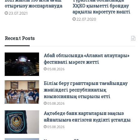
отырғызу жоспарлануда
ХҚКО қызметті брондау
арқылы көрсетуге көшті
23.07.2021
22.07.2020
Recent Posts
Абай облысында «Алакөл алаулары»
фестивалі мәреге жетті
05.08.2026
Білім беру гранттарын тағайындау
жөніндегі республикалық
комиссияның отырысы өтті
05.08.2026
Ақтөбеде банк карталарын заңсыз
айналымға енгізген күдікті ұсталды
05.08.2026