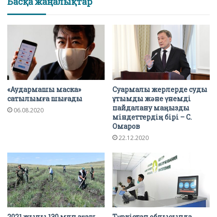
Басқа жаңалықтар
«Аудармашы маска»
Суармалы жерлерде суды
сатылымға шығады
ұтымды және үнемді
пайдалану маңызды
06.08.2020
міндеттердің бірі – С.
Омаров
22.12.2020
2021 жылы 130 млн ағаш
Түркістан облысында