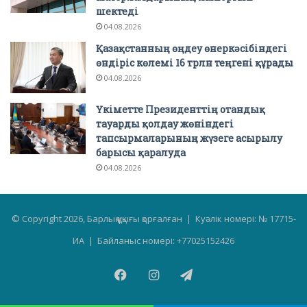
шектеді
04.08.2026
Қазақстанның өңдеу өнеркәсібіндегі
өндіріс көлемі 16 трлн теңгені құрады
04.08.2026
Үкіметте Президенттің отандық
тауарды қолдау жөніндегі
тапсырмаларының жүзеге асырылу
барысы қаралуда
04.08.2026
© Copyright 2026, Барлық құқығы қорғалған | Куәлік номері: № 17715-
ИА | Байланыс номері: +77025152426
Facebook
Instagram
Telegram