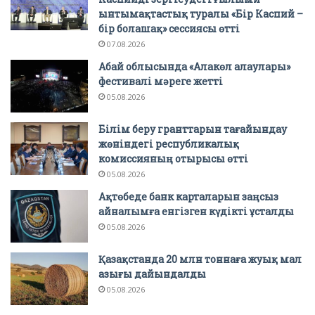
ынтымақтастық туралы «Бір Каспий –
бір болашақ» сессиясы өтті
07.08.2026
Абай облысында «Алакөл алаулары»
фестивалі мәреге жетті
05.08.2026
Білім беру гранттарын тағайындау
жөніндегі республикалық
комиссияның отырысы өтті
05.08.2026
Ақтөбеде банк карталарын заңсыз
айналымға енгізген күдікті ұсталды
05.08.2026
Қазақстанда 20 млн тоннаға жуық мал
азығы дайындалды
05.08.2026