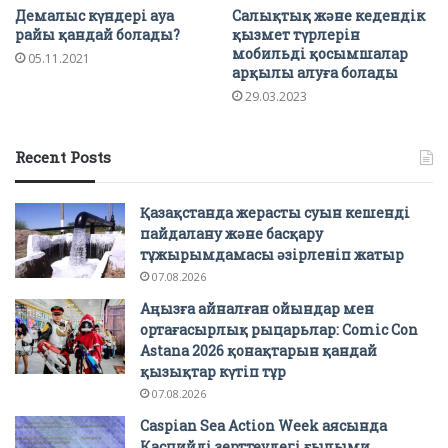
Демалыс күндері ауа
Салықтық және кедендік
райы қандай болады?
қызмет түрлерін
мобильді қосымшалар
05.11.2021
арқылы алуға болады
29.03.2023
Recent Posts
Қазақстанда жерасты суын кешенді
пайдалану және басқару
тұжырымдамасы әзірленіп жатыр
07.08.2026
Аңызға айналған ойындар мен
ортағасырлық рыцарьлар: Comic Con
Astana 2026 қонақтарын қандай
қызықтар күтіп тұр
07.08.2026
Caspian Sea Action Week аясында
Каспийді зерттеудегі ғылыми