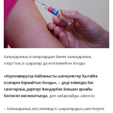
Халықаралық іссапарлардан бөлек халықаралық
спорттық іс-шаралар да өткізілмейтін болды.
«Коронавирусқа байланысты шенеуніктер Қытайға
іссапарға бармайтын болды», – деді еліміздің бас
санитарлық дәрігері Жандарбек Бекшин арнайы
баспасөз мәслихатында
, деп хабарлайды zakon.kz.
– Халықаралық кең көлемді іс-шаралардың шектелуіне