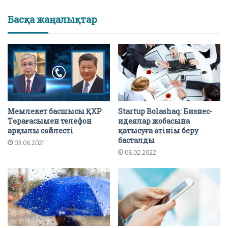
Басқа жаңалықтар
Мемлекет басшысы ҚХР
Startup Bolashaq: Бизнес-
Төрағасымен телефон
идеялар жобасына
арқылы сөйлесті
қатысуға өтінім беру
басталды
03.06.2021
08.02.2022