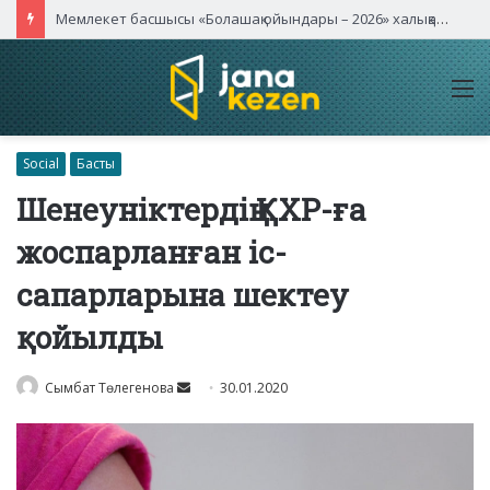
Мемлекет басшысы «Болашақ ойындары – 2026» халықаралық турнирінің ашылу салтанатына қатысты
M
Social
Басты
Шенеуніктердің ҚХР-ға
жоспарланған іс-
сапарларына шектеу
қойылды
Send
Сымбат Төлегенова
30.01.2020
an
email