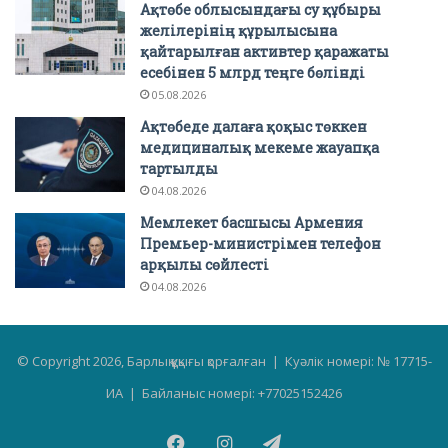
Ақтөбе облысындағы су құбыры
желілерінің құрылысына
қайтарылған активтер қаражаты
есебінен 5 млрд теңге бөлінді
05.08.2026
Ақтөбеде далаға қоқыс төккен
медициналық мекеме жауапқа
тартылды
04.08.2026
Мемлекет басшысы Армения
Премьер-министрімен телефон
арқылы сөйлесті
04.08.2026
© Copyright 2026, Барлық құқығы қорғалған | Куәлік номері: № 17715-
ИА | Байланыс номері: +77025152426
Facebook
Instagram
Telegram