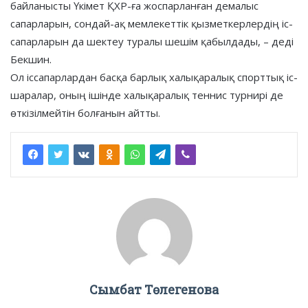
байланысты Үкімет ҚХР-ға жоспарланған демалыс
сапарларын, сондай-ақ мемлекеттік қызметкерлердің іс-
сапарларын да шектеу туралы шешім қабылдады, – деді
Бекшин.
Ол іссапарлардан басқа барлық халықаралық спорттық іс-
шаралар, оның ішінде халықаралық теннис турнирі де
өткізілмейтін болғанын айтты.
Сымбат Төлегенова