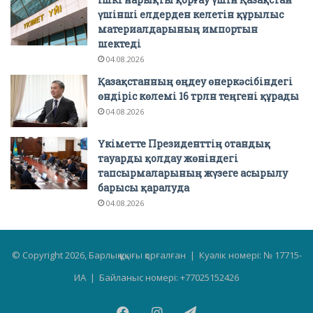
үшінші елдерден келетін құрылыс
материалдарының импортын
шектеді
04.08.2026
Қазақстанның өңдеу өнеркәсібіндегі
өндіріс көлемі 16 трлн теңгені құрады
04.08.2026
Үкіметте Президенттің отандық
тауарды қолдау жөніндегі
тапсырмаларының жүзеге асырылу
барысы қаралуда
04.08.2026
© Copyright 2026, Барлық құқығы қорғалған | Куәлік номері: № 17715-
ИА | Байланыс номері: +77025152426
Facebook
Instagram
Telegram