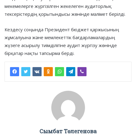
мекемелерге жүргізілген жекелеген аудиторлық
тексерістердің қорытындысы жөнінде мәлімет берілді.
Кездесу соңында Президент бюджет қаржысының
жұмсалуына және мемлекеттік бағдарламалардың
жүзеге асырылу тиімділігіне аудит жүргізу жөнінде
бірқатар нақты тапсырма берді.
Сымбат Төлегенова