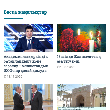
Басқа жаңалықтар
Академиялық еркіндік,
13 шілде Жалпыұлттық
оңтайландыру және
аза тұту күні
саралау — қазақстандық
13.07.2020
ЖОО-лар қалай дамуда
11.11.2020