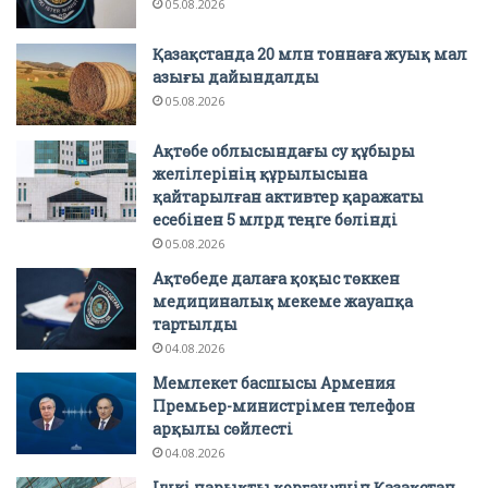
05.08.2026
Қазақстанда 20 млн тоннаға жуық мал
азығы дайындалды
05.08.2026
Ақтөбе облысындағы су құбыры
желілерінің құрылысына
қайтарылған активтер қаражаты
есебінен 5 млрд теңге бөлінді
05.08.2026
Ақтөбеде далаға қоқыс төккен
медициналық мекеме жауапқа
тартылды
04.08.2026
Мемлекет басшысы Армения
Премьер-министрімен телефон
арқылы сөйлесті
04.08.2026
Ішкі нарықты қорғау үшін Қазақстан