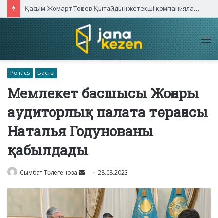
Қасым-Жомарт Тоқаев Қытайдың жетекші компаниялары басшыларымен кездесті
M
Politics
Басты
Мемлекет басшысы Жоғары
аудиторлық палата төрағасы
Наталья Годунованы
қабылдады
Send
Сымбат Төлегенова
28.08.2023
an
email