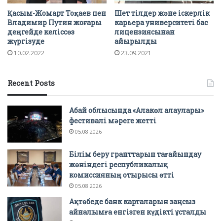
Қасым-Жомарт Тоқаев пен
Шет тілдер және іскерлік
Владимир Путин жоғары
карьера университеті бас
деңгейде келіссөз
лицензиясынан
жүргізуде
айырылды
10.02.2022
23.09.2021
Recent Posts
Абай облысында «Алакөл алаулары»
фестивалі мәреге жетті
05.08.2026
Білім беру гранттарын тағайындау
жөніндегі республикалық
комиссияның отырысы өтті
05.08.2026
Ақтөбеде банк карталарын заңсыз
айналымға енгізген күдікті ұсталды