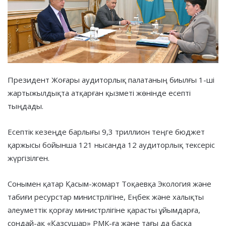
Президент Жоғары аудиторлық палатаның биылғы 1-ші
жартыжылдықта атқарған қызметі жөнінде есепті
тыңдады.
Есептік кезеңде барлығы 9,3 триллион теңге бюджет
қаржысы бойынша 121 нысанда 12 аудиторлық тексеріс
жүргізілген.
Сонымен қатар Қасым-жомарт Тоқаевқа Экология және
табиғи ресурстар министрлігіне, Еңбек және халықты
әлеуметтік қорғау министрлігіне қарасты ұйымдарға,
сондай-ақ «Қазсушар» РМК-ға және тағы да басқа