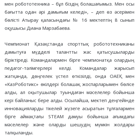
мен робототехника – бұл біздің болашағымыз. Мен осы
бағытта одан әрі дамығым келеді», – деп өз әсерімен
бөлісті Атырау қаласындағы № 16 мектептің 8 сынып
оқушысы Диана Марзабаева.
Чемпионат Қазақстанда спорттық робототехниканы
дамытуға мүдделі талантты жас қатысушыларды
біріктіреді. Командалармен бірге чемпионатқа олардың
педагог-тәлімгерлері келді. Командалар жарысып
жатқанда, дөңгелек үстел өткізілді, онда ОАЕҚ мен
«КазРоботикс» өкілдері болашақ жоспарларымен бөлісе
алды, ал оқытушылар туындаған мәселелер бойынша
кері байланыс бере алды. Осылайша, мектеп деңгейінде
инновацияларды тікелей жүзеге асыратын тұлғалармен
бірге аймақтағы STEAM дамуы бойынша ағымдағы
мәселелер және оларды шешудің мүмкін жолдары
талқыланды.