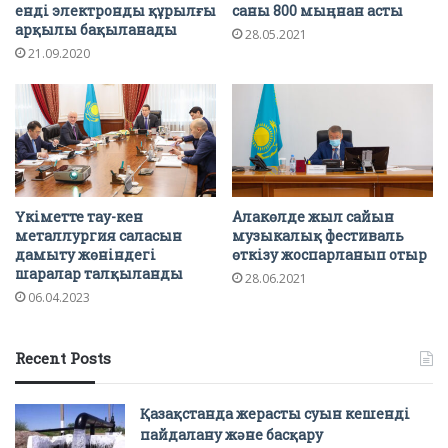
енді электронды құрылғы
саны 800 мыңнан асты
арқылы бақыланады
28.05.2021
21.09.2020
Үкіметте тау-кен
Алакөлде жыл сайын
металлургия саласын
музыкалық фестиваль
дамыту жөніндегі
өткізу жоспарланып отыр
шаралар талқыланды
28.06.2021
06.04.2023
Recent Posts
Қазақстанда жерасты суын кешенді
пайдалану және басқару