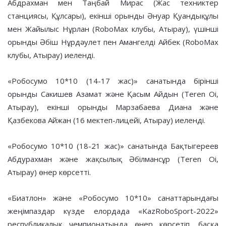
Абдрахман мен Таңбай Мирас (Жас техниктер
станциясы, Құлсары), екінші орынды Әнуар Қуандықұлы
мен Жайылыс Нұрлан (RoboMax клубы, Атырау), үшінші
орынды Әбіш Нұрдәулет пен Амангелді Айбек (RoboMax
клубы, Атырау) иеленді.
«Робосумо 10*10 (14-17 жас)» санатында бірінші
орынды Сакишев Азамат және Қасым Айдын (Teren Oi,
Атырау), екінші орынды Марзабаева Диана және
Қазбекова Айжан (16 мектеп-лицейі, Атырау) иеленді.
«Робосумо 10*10 (18-21 жас)» санатында Бақтыгереев
Абдурахман және жақсылық Әбілмансұр (Teren Oi,
Атырау) өнер көрсетті.
«Биатлон» және «Робосумо 10*10» санаттарындағы
жеңімпаздар күзде елордада «KazRoboSport-2022»
республикалық чемпионатында өнер көрсетіп, басқа