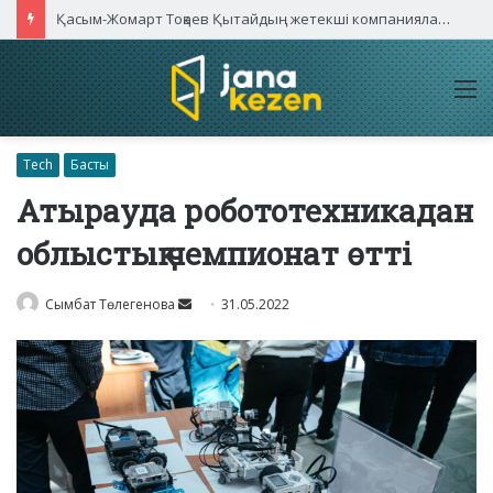
Қасым-Жомарт Тоқаев Қытайдың жетекші компаниялары басшыларымен кездесті
M
Tech
Басты
Атырауда робототехникадан
облыстық чемпионат өтті
Send
Сымбат Төлегенова
31.05.2022
an
email