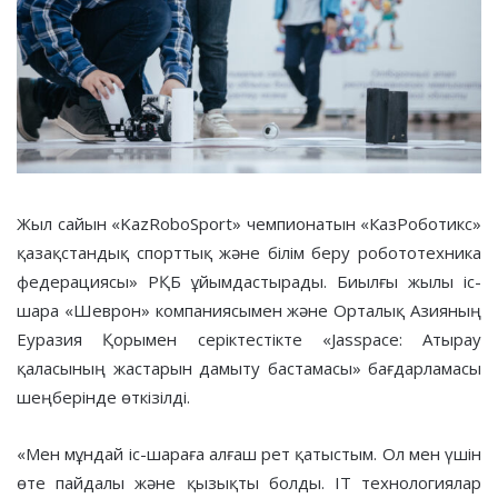
Жыл сайын «KazRoboSport» чемпионатын «КазРоботикс»
қазақстандық спорттық және білім беру робототехника
федерациясы» РҚБ ұйымдастырады. Биылғы жылы іс-
шара «Шеврон» компаниясымен және Орталық Азияның
Еуразия Қорымен серіктестікте «Jasspace: Атырау
қаласының жастарын дамыту бастамасы» бағдарламасы
шеңберінде өткізілді.
«Мен мұндай іс-шараға алғаш рет қатыстым. Ол мен үшін
өте пайдалы және қызықты болды. IT технологиялар