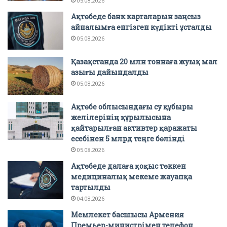
05.08.2026
Ақтөбеде банк карталарын заңсыз
айналымға енгізген күдікті ұсталды
05.08.2026
Қазақстанда 20 млн тоннаға жуық мал
азығы дайындалды
05.08.2026
Ақтөбе облысындағы су құбыры
желілерінің құрылысына
қайтарылған активтер қаражаты
есебінен 5 млрд теңге бөлінді
05.08.2026
Ақтөбеде далаға қоқыс төккен
медициналық мекеме жауапқа
тартылды
04.08.2026
Мемлекет басшысы Армения
Премьер-министрімен телефон