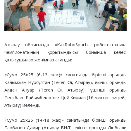
Атырау облысында «KazRoboSport» робототехника
чемпионатының қорытындысы бойынша келесі
қатысушылар жеңімпаз атанды:
«Сумо 25х25 (6-13 жас)» санатында бірінші орынды
Қалымжан Нұрсұлтан (Teren Oi, Атырау), екінші орынды
Алдан Ануар (Teren Oi, Атырау), үшінші орынды
Тегісбаев Райымбек және Цой Кирилл (16 мектеп-лицейі,
Атырау) иеленді.
«Сумо 25х25 (14-18 жас)» санатында бірінші орынды
Тарбанов Дамир (Атырау БИЛ), екінші орынды Любсали