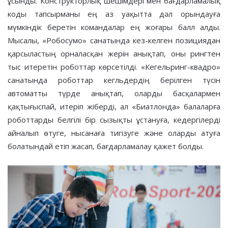
ұсынды. Конструкторлық шешімдері мен бағдарламалық
коды тапсырманы ең аз уақытта дәл орындауға
мүмкіндік беретін командалар ең жоғары балл алды.
Мысалы, «Робосумо» санатында кез-келген позициядан
қарсыластың орналасқан жерін анықтап, оны рингтен
тыс итеретін роботтар көрсетілді. «Кегельринг-квадро»
санатында роботтар кегльдердің берілген түсін
автоматты түрде анықтап, оларды басқалармен
қақтығыспай, итеріп жіберді, ал «Биатлонда» балаларға
роботтарды белгілі бір сызықты ұстануға, кедергілерді
айналып өтуге, нысанаға тигізуге және оларды атуға
болатындай етіп жасап, бағдарламалау қажет болды.