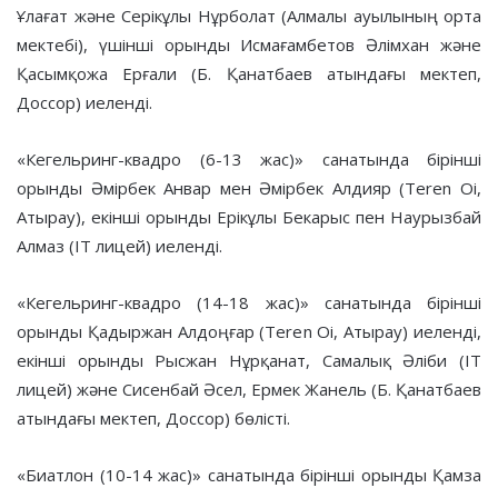
Ұлағат және Серікұлы Нұрболат (Алмалы ауылының орта
мектебі), үшінші орынды Исмағамбетов Әлімхан және
Қасымқожа Ерғали (Б. Қанатбаев атындағы мектеп,
Доссор) иеленді.
«Кегельринг-квадро (6-13 жас)» санатында бірінші
орынды Әмірбек Анвар мен Әмірбек Алдияр (Teren Oi,
Атырау), екінші орынды Ерікұлы Бекарыс пен Наурызбай
Алмаз (IT лицей) иеленді.
«Кегельринг-квадро (14-18 жас)» санатында бірінші
орынды Қадыржан Алдоңғар (Teren Oi, Атырау) иеленді,
екінші орынды Рысжан Нұрқанат, Самалық Әліби (IT
лицей) және Сисенбай Әсел, Ермек Жанель (Б. Қанатбаев
атындағы мектеп, Доссор) бөлісті.
«Биатлон (10-14 жас)» санатында бірінші орынды Қамза