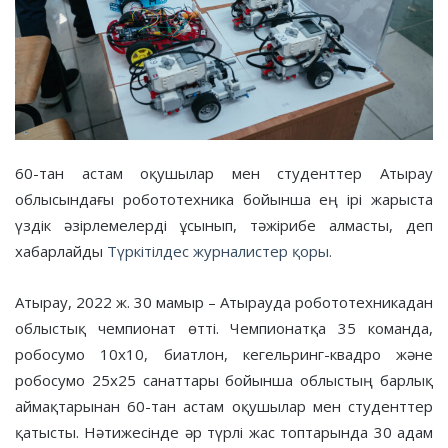
60-тан астам оқушылар мен студенттер Атырау
облысындағы робототехника бойынша ең ірі жарыста
үздік әзірлемелерді ұсынып, тәжірибе алмасты, деп
хабарлайды
Түркітілдес журналистер қоры.
Атырау, 2022 ж. 30 мамыр – Атырауда робототехникадан
облыстық чемпионат өтті. Чемпионатқа 35 команда,
робосумо 10х10, биатлон, кегельринг-квадро және
робосумо 25х25 санаттары бойынша облыстың барлық
аймақтарынан 60-тан астам оқушылар мен студенттер
қатысты. Нәтижесінде әр түрлі жас топтарында 30 адам