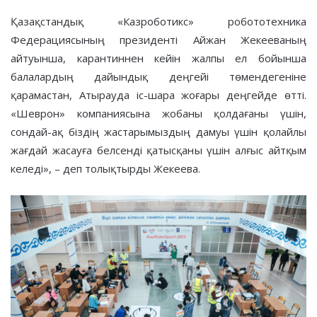
Қазақстандық «Казроботикс» робототехника
Федерациясының президенті Айжан Жекееваның
айтуынша, карантиннен кейін жалпы ел бойынша
балалардың дайындық деңгейі төмендегеніне
қарамастан, Атырауда іс-шара жоғары деңгейде өтті.
«Шеврон» компаниясына жобаны қолдағаны үшін,
сондай-ақ біздің жастарымыздың дамуы үшін қолайлы
жағдай жасауға белсенді қатысқаны үшін алғыс айтқым
келеді», – деп толықтырды Жекеева.