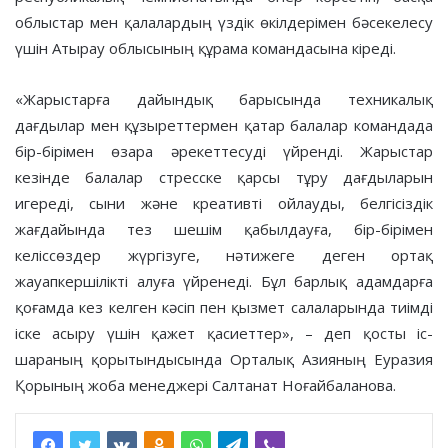
облыстар мен қалалардың үздік өкілдерімен бәсекелесу
үшін Атырау облысының құрама командасына кіреді.
«Жарыстарға дайындық барысында техникалық
дағдылар мен құзыреттермен қатар балалар командада
бір-бірімен өзара әрекеттесуді үйренді. Жарыстар
кезінде балалар стресске қарсы тұру дағдыларын
игереді, сыни және креативті ойлауды, белгісіздік
жағдайында тез шешім қабылдауға, бір-бірімен
келіссөздер жүргізуге, нәтижеге деген ортақ
жауапкершілікті алуға үйренеді. Бұл барлық адамдарға
қоғамда кез келген кәсіп пен қызмет салаларында тиімді
іске асыру үшін қажет қасиеттер», – деп қосты іс-
шараның қорытындысында Орталық Азияның Еуразия
Қорының жоба менеджері Салтанат Ноғайбаланова.