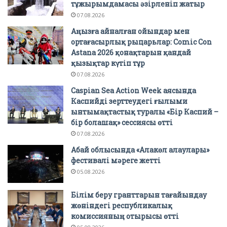
тұжырымдамасы әзірленіп жатыр
07.08.2026
Аңызға айналған ойындар мен
ортағасырлық рыцарьлар: Comic Con
Astana 2026 қонақтарын қандай
қызықтар күтіп тұр
07.08.2026
Caspian Sea Action Week аясында
Каспийді зерттеудегі ғылыми
ынтымақтастық туралы «Бір Каспий –
бір болашақ» сессиясы өтті
07.08.2026
Абай облысында «Алакөл алаулары»
фестивалі мәреге жетті
05.08.2026
Білім беру гранттарын тағайындау
жөніндегі республикалық
комиссияның отырысы өтті