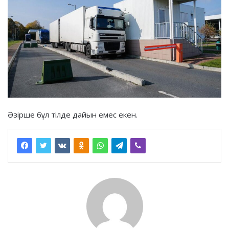
Әзірше бұл тілде дайын емес екен.