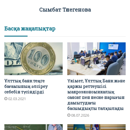
Сымбат Төлегенова
Басқа жаңалықтар
Ұлттық банк теңге
Үкімет, Ұлттық Банк және
бағамының әлсіреу
қаржы реттеушісі
себебін түсіндірді
макроэкономикалық
саясат пен несие нарығын
02.03.2021
дамытудағы
басымдықты талқылады
08.07.2026