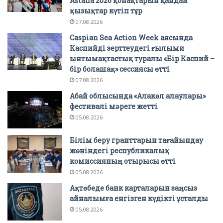
Astana 2026 қонақтарын қандай
қызықтар күтіп тұр
07.08.2026
Caspian Sea Action Week аясында
Каспийді зерттеудегі ғылыми
ынтымақтастық туралы «Бір Каспий –
бір болашақ» сессиясы өтті
07.08.2026
Абай облысында «Алакөл алаулары»
фестивалі мәреге жетті
05.08.2026
Білім беру гранттарын тағайындау
жөніндегі республикалық
комиссияның отырысы өтті
05.08.2026
Ақтөбеде банк карталарын заңсыз
айналымға енгізген күдікті ұсталды
05.08.2026