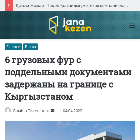
Қасым-Жомарт Тоқаев Қытайдың жетекші компаниялары басшыларымен кездесті
M
Finance
Басты
6 грузовых фур с
поддельными документами
задержаны на границе с
Кыргызстаном
Send
Сымбат Төлегенова
04.04.2022
an
email