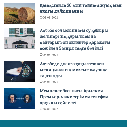
Қазақстанда 20 млн тоннаға жуық мал
азығы дайындалды
05.08.2026
Ақтөбе облысындағы су құбыры
желілерінің құрылысына
қайтарылған активтер қаражаты
есебінен 5 млрд теңге бөлінді
05.08.2026
Ақтөбеде далаға қоқыс төккен
медициналық мекеме жауапқа
тартылды
04.08.2026
Мемлекет басшысы Армения
Премьер-министрімен телефон
арқылы сөйлесті
04.08.2026