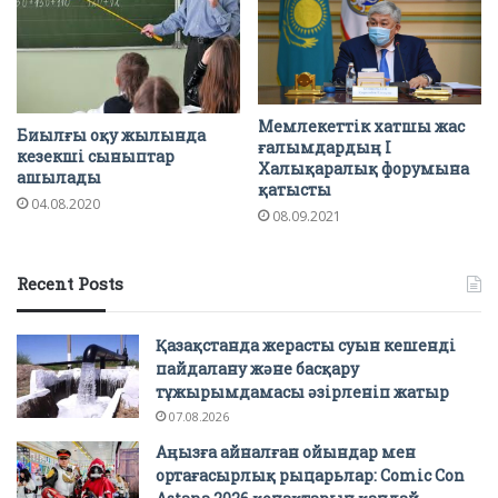
Мемлекеттік хатшы жас
Биылғы оқу жылында
ғалымдардың І
кезекші сыныптар
Халықаралық форумына
ашылады
қатысты
04.08.2020
08.09.2021
Recent Posts
Қазақстанда жерасты суын кешенді
пайдалану және басқару
тұжырымдамасы әзірленіп жатыр
07.08.2026
Аңызға айналған ойындар мен
ортағасырлық рыцарьлар: Comic Con