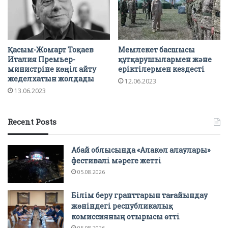
Қасым-Жомарт Тоқаев
Мемлекет басшысы
Италия Премьер-
құтқарушылармен және
министріне көңіл айту
еріктілермен кездесті
жеделхатын жолдады
12.06.2023
13.06.2023
Recent Posts
Абай облысында «Алакөл алаулары»
фестивалі мәреге жетті
05.08.2026
Білім беру гранттарын тағайындау
жөніндегі республикалық
комиссияның отырысы өтті
05.08.2026