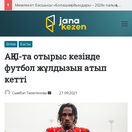
Мемлекет басшысы «Болашақ ойындары – 2026» халықаралық турнирінің ашылу салтанатына қатысты
M
Әлем
Басты
АҚШ-та отырыс кезінде
футбол жұлдызын атып
кетті
Send
Сымбат Төлегенова
27.09.2021
an
email