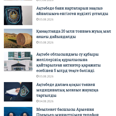
Ақтөбеде банк карталарын заңсыз
айналымға енгізген күдікті ұсталды
05.08.2026
Қазақстанда 20 млн тоннаға жуық мал
азығы дайындалды
05.08.2026
Ақтөбе облысындағы су құбыры
желілерінің құрылысына
қайтарылған активтер қаражаты
есебінен 5 млрд теңге бөлінді
05.08.2026
Ақтөбеде далаға қоқыс төккен
медициналық мекеме жауапқа
тартылды
04.08.2026
Мемлекет басшысы Армения
Премьер-министрімен телефон