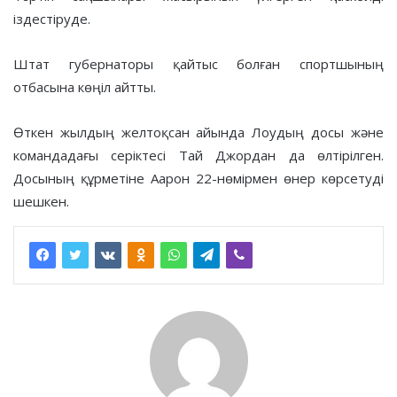
іздестіруде.
Штат губернаторы қайтыс болған спортшының
отбасына көңіл айтты.
Өткен жылдың желтоқсан айында Лоудың досы және
командадағы серіктесі Тай Джордан да өлтірілген.
Досының құрметіне Аарон 22-нөмірмен өнер көрсетуді
шешкен.