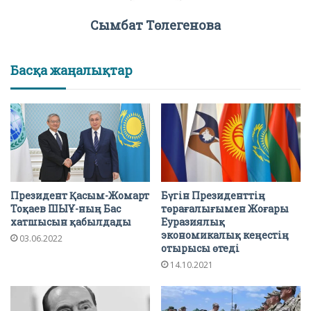
Сымбат Төлегенова
Басқа жаңалықтар
Президент Қасым-Жомарт
Бүгін Президенттің
Тоқаев ШЫҰ-ның Бас
төрағалығымен Жоғары
хатшысын қабылдады
Еуразиялық
экономикалық кеңестің
03.06.2022
отырысы өтеді
14.10.2021