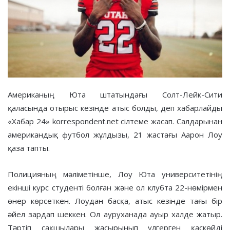
Американың Юта штатындағы Солт-Лейк-Сити
қаласында отырыс кезінде атыс болды, деп хабарлайды
«Хабар 24» korrespondent.net сілтеме жасап. Салдарынан
американдық футбол жұлдызы, 21 жастағы Аарон Лоу
қаза тапты.
Полицияның мәліметінше, Лоу Юта университетінің
екінші курс студенті болған және ол клубта 22-нөмірмен
өнер көрсеткен. Лоудан басқа, атыс кезінде тағы бір
әйел зардап шеккен. Ол ауруханада ауыр халде жатыр.
Тәртіп сақшылары жасырынып үлгерген қаскөйді