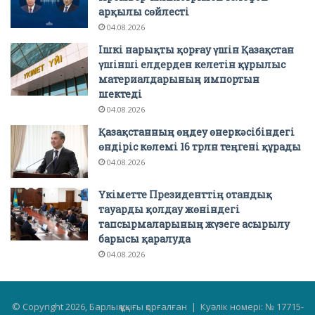
арқылы сөйлесті
04.08.2026
Ішкі нарықты қорғау үшін Қазақстан
үшінші елдерден келетін құрылыс
материалдарының импортын
шектеді
04.08.2026
Қазақстанның өңдеу өнеркәсібіндегі
өндіріс көлемі 16 трлн теңгені құрады
04.08.2026
Үкіметте Президенттің отандық
тауарды қолдау жөніндегі
тапсырмаларының жүзеге асырылу
барысы қаралуда
04.08.2026
© Copyright 2026, Барлық құқығы қорғалған | Куәлік номері: № 17715-