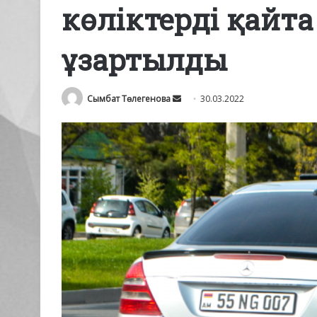
көліктерді қайта
ұзартылды
Send
Сымбат Төлегенова
30.03.2022
an
email