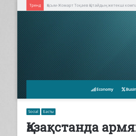
Қасым-Жомарт Тоқаев Қытайдың жетекші ком
Тренд
Economy
Busi
Social
Басты
Қазақстанда армя