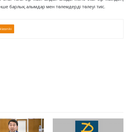
інше барлық алымдар мен төлемдерді төлеуі тиіс.
lassniki