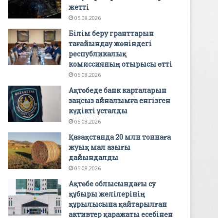
жетті
05.08.2026
Білім беру гранттарын
тағайындау жөніндегі
республикалық
комиссияның отырысы өтті
05.08.2026
Ақтөбеде банк карталарын
заңсыз айналымға енгізген
күдікті ұсталды
05.08.2026
Қазақстанда 20 млн тоннаға
жуық мал азығы
дайындалды
05.08.2026
Ақтөбе облысындағы су
құбыры желілерінің
құрылысына қайтарылған
активтер қаражаты есебінен