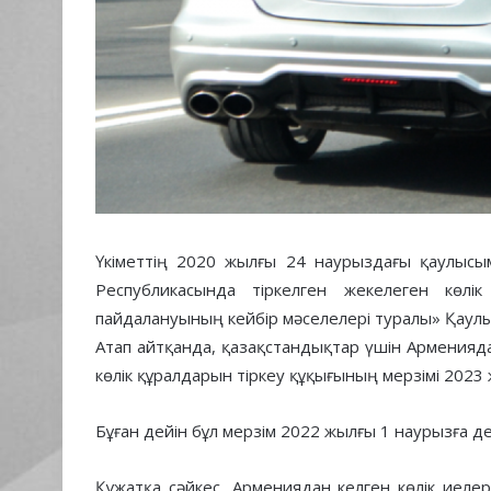
Үкіметтің 2020 жылғы 24 наурыздағы қаулысы
Республикасында тіркелген жекелеген көлі
пайдалануының кейбір мәселелері туралы» Қаулыс
Атап айтқанда, қазақстандықтар үшін Арменияд
көлік құралдарын тіркеу құқығының мерзімі 202
Бұған дейін бұл мерзім 2022 жылғы 1 наурызға де
Құжатқа сәйкес, Армениядан келген көлік иел