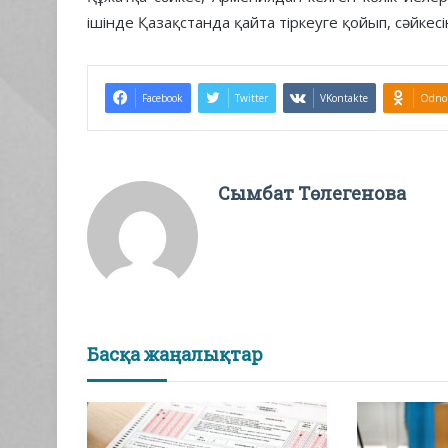
ішінде Қазақстанда қайта тіркеуге қойып, сәйкес
Facebook
Twitter
VKontakte
Odnok
Сымбат Төлегенова
Басқа жаңалықтар