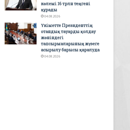
көлемі 16 трлн теңгені
құрады
04.08.2026
Үкіметте Президенттің
отандық тауарды қолдау
жөніндегі
тапсырмаларының жүзеге
асырылу барысы қаралуда
04.08.2026