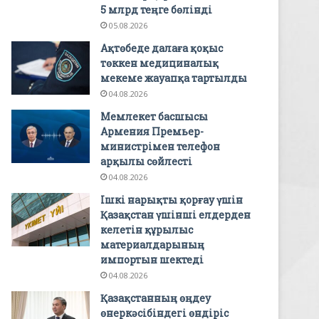
5 млрд теңге бөлінді
05.08.2026
Ақтөбеде далаға қоқыс
төккен медициналық
мекеме жауапқа тартылды
04.08.2026
Мемлекет басшысы
Армения Премьер-
министрімен телефон
арқылы сөйлесті
04.08.2026
Ішкі нарықты қорғау үшін
Қазақстан үшінші елдерден
келетін құрылыс
материалдарының
импортын шектеді
04.08.2026
Қазақстанның өңдеу
өнеркәсібіндегі өндіріс