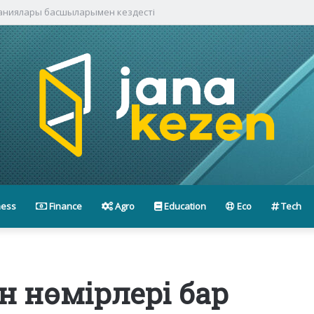
паниялары басшыларымен кездесті
ness
Finance
Agro
Education
Eco
Tech
н нөмірлері бар