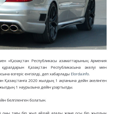
мен «Қазақстан Республикасы азаматтарының Армения
к құралдарын Қазақстан Республикасына әкелуі мен
ына өзгеріс енгізілді, деп хабарлады
Elorda.info
.
ан Қазақстанға 2020 жылдың 1 ақпанына дейін әкелінген
3 жылдың 1 наурызына дейін ұзартылды.
йін белгіленген болатын.
ері оны тағы бір жыл айдай алады және осы бір жылдың