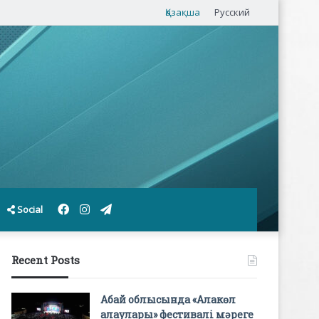
Қазақша
Русский
Facebook
Instagram
Telegram
Social
Recent Posts
Абай облысында «Алакөл
алаулары» фестивалі мәреге