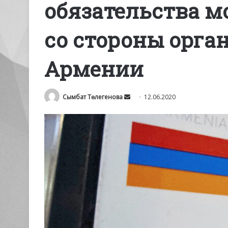
обязательства м
со стороны орга
Армении
Send
Сымбат Төлегенова
12.06.2020
an
email