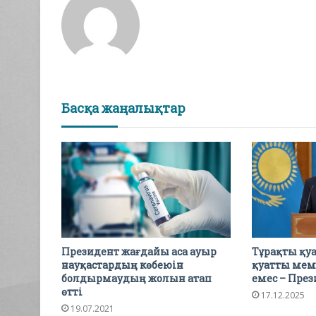
Басқа жаңалықтар
Президент жағдайы аса ауыр
Тұрақты қуа
науқастардың көбеюін
қуатты мем
болдырмаудың жолын атап
емес – Пре
өтті
17.12.2025
19.07.2021