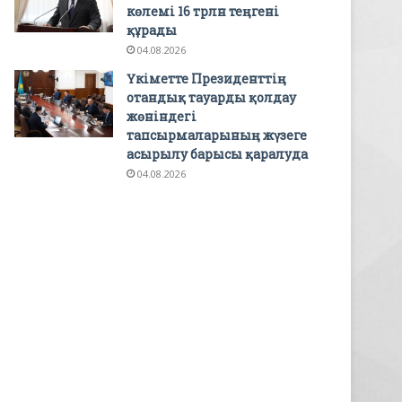
көлемі 16 трлн теңгені
құрады
04.08.2026
Үкіметте Президенттің
отандық тауарды қолдау
жөніндегі
тапсырмаларының жүзеге
асырылу барысы қаралуда
04.08.2026