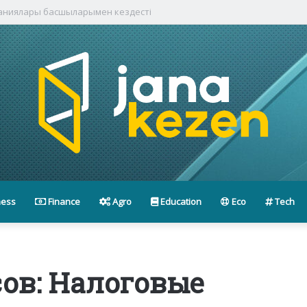
паниялары басшыларымен кездесті
ness
Finance
Agro
Education
Eco
Tech
ов: Налоговые