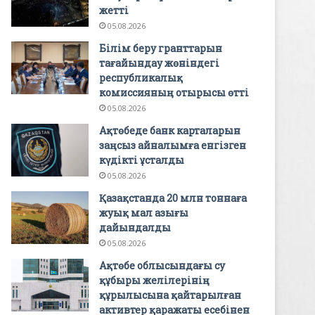
жетті
05.08.2026
Білім беру гранттарын
тағайындау жөніндегі
республикалық
комиссияның отырысы өтті
05.08.2026
Ақтөбеде банк карталарын
заңсыз айналымға енгізген
күдікті ұсталды
05.08.2026
Қазақстанда 20 млн тоннаға
жуық мал азығы
дайындалды
05.08.2026
Ақтөбе облысындағы су
құбыры желілерінің
құрылысына қайтарылған
активтер қаражаты есебінен