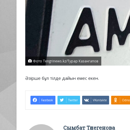
Фото Tengrinews.kz/Турар Казангапов
Әзірше бұл тілде дайын емес екен.
Facebook
Twitter
VKontakte
Odnok
Сымбат Төлегенова