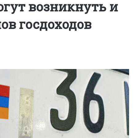
огут возникнуть и
нов госдоходов