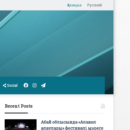
Қазақша
Русский
Facebook
Instagram
Telegram
Social
Recent Posts
Абай облысында «Алакөл
алаулары» фестивалі мәреге