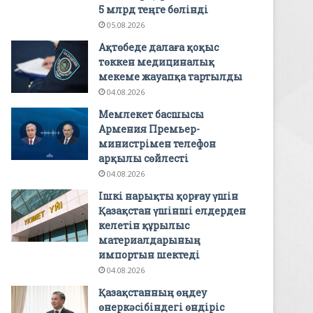
5 млрд теңге бөлінді
05.08.2026
Ақтөбеде далаға қоқыс
төккен медициналық
мекеме жауапқа тартылды
04.08.2026
Мемлекет басшысы
Армения Премьер-
министрімен телефон
арқылы сөйлесті
04.08.2026
Ішкі нарықты қорғау үшін
Қазақстан үшінші елдерден
келетін құрылыс
материалдарының
импортын шектеді
04.08.2026
Қазақстанның өңдеу
өнеркәсібіндегі өндіріс