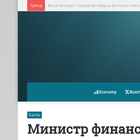
Қасым-Жомарт Тоқаев Қытайдың жетекші ком
Тренд
Economy
Busi
Басты
Министр финанс