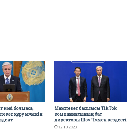
т көзі болмаса,
Мемлекет басшысы TikTok
лекет құру мүмкін
компаниясының бас
зидент
директоры Шоу Чумен кездесті
12.10.2023