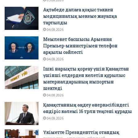
Ақтөбеде далаға қоқыс төккен
медициналық мекеме жауапқа
тартылды
04.08.2026
Мемлекет басшысы Армения
Премьер-министрімен телефон
арқылы сөйлесті
04.08.2026
Ішкі нарықты қорғау үшін Қазақстан
үшінші елдерден келетін құрылыс
материалдарының импортын
шектеді
04.08.2026
Қазақстанның өңдеу өнеркәсібіндегі
өндіріс көлемі 16 трлн теңгені құрады
04.08.2026
Үкіметте Президенттің отандық