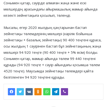
Сонымен қатар, сәуірде алмаған жаңа және ескі
мөлшердің арасындағы айырмашылық мамыр айында
кезекті зейнетақыға қосылып, төленді.
Мысалы, егер 2020 жылдың қаңтарынан бастап
зейнетақы төлемдерінің мөлшері (кәрілік бойынша
зейнетақы + базалық зейнетақы) 90 400 теңгені құраса,
осы жылдың 1 сәуірінен бастап бұл зейнетақының жаңа
мөлшері 94 920 теңге (90 400 теңге + 5% өсім) болды.
Сонымен қатар, мамыр айында төлем 99 440 теңгені
құрады (94 920 теңге + сәуір айындағы қосымша төлем
4520 теңге). Маусымда зейнетақы төлемдері қайта
белгіленген 94 920 теңгені құрады.