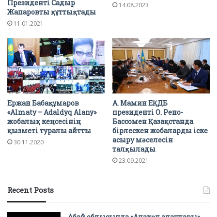
Президенті Садыр
14.08.2023
Жапаровты құттықтады
11.01.2021
Ержан Бабақұмаров
А. Мамин ЕҚДБ
«Almaty – Adaldyq Alany»
президенті О. Рено-
жобалық кеңсесінің
Бассомен Қазақстанда
қызметі туралы айтты
бірлескен жобаларды іске
асыру мәселесін
30.11.2020
талқылады
23.09.2021
Recent Posts
Абай облысында «Алакөл алаулары»