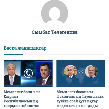
Сымбат Төлегенова
Басқа жаңалықтар
Мемлекет басшысы
Мемлекет басшысы
Қырғыз
Пәкістанның Тәуелсіздік
Республикасының
күніне орай құттықтау
жаңадан сайланған
жеделхатын жолдады