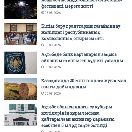
фестивалі мәреге жетті
05.08.2026
Білім беру гранттарын тағайындау
жөніндегі республикалық
комиссияның отырысы өтті
05.08.2026
Ақтөбеде банк карталарын заңсыз
айналымға енгізген күдікті ұсталды
05.08.2026
Қазақстанда 20 млн тоннаға жуық мал
азығы дайындалды
05.08.2026
Ақтөбе облысындағы су құбыры
желілерінің құрылысына
қайтарылған активтер қаражаты
есебінен 5 млрд теңге бөлінді
05.08.2026