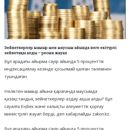
Зейнеткерлер мамыр мен маусым айында неге екітүрлі
зейнетақы алды – ресми жауап
Бұл арадағы айырма сәуір айында 5 проценттік
индексациялау кезінде қосылмай қалған төлемнен
туындаған.
Неліктен мамыр айына қарағанда маусымда
қазақстандық зейнеткерлер аздау ақша алды? Бұл
сауалға Еңбек және халықты әлеуметтік қорғау
министрлігі жауап берді, деп хабарлайды zakon.kz.
Бұл арадағы айырма сәуір айында 5 проценттік