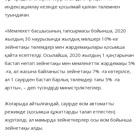
индексациялау кезінде қосылмай қалған төлемнен
туындаған.
«Мемлекет басшысының тапсырмасы бойынша, 2020
жылдың 30 наурызында жылдық мөлшері 10%-ке
зейнетақы төлемдері мен жәрдемақылары қосымша
қайта есептелді. Осылайша, 2020 жылдың 1 қаңтарынан
бастап негізгі зейнетақы мен мемлекеттік жәрдемақы 5%
-ға, ал жасына байланысты зейнетақы 7% -ға көтерілсе,
ал 1 сәуірден бастап барлық төлемдер тағы 5% -ға
артты», – деп түсіндірді министрліктегілер.
Жоғарыда айтылғандай, сәуірде өсім автоматты
режимде (қосымша құжаттарды талап етпестен)
жүргізілді, ал мамырда зейнеткерлер осы өсім бойынша
зейнетақы алды.