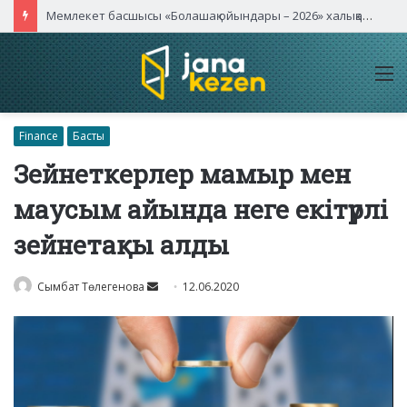
Мемлекет басшысы «Болашақ ойындары – 2026» халықаралық турнирінің ашылу салтанатына қатысты
M
Finance
Басты
Зейнеткерлер мамыр мен
маусым айында неге екітүрлі
зейнетақы алды
Send
Сымбат Төлегенова
12.06.2020
an
email