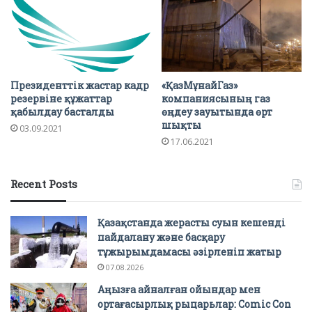
Президенттік жастар кадр
«ҚазМұнайГаз»
резервіне құжаттар
компаниясының газ
қабылдау басталды
өңдеу зауытында өрт
шықты
03.09.2021
17.06.2021
Recent Posts
Қазақстанда жерасты суын кешенді
пайдалану және басқару
тұжырымдамасы әзірленіп жатыр
07.08.2026
Аңызға айналған ойындар мен
ортағасырлық рыцарьлар: Comic Con