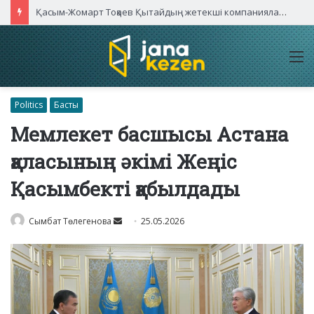
Қасым-Жомарт Тоқаев Қытайдың жетекші компаниялары басшыларымен кездесті
M
Politics
Басты
Мемлекет басшысы Астана
қаласының әкімі Жеңіс
Қасымбекті қабылдады
Send
Сымбат Төлегенова
25.05.2026
an
email