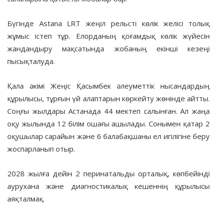
Бүгінде Astana LRT жеңіл рельсті көлік желісі толық
жұмыс істеп тұр. Елорданың қоғамдық көлік жүйесін
жандандыру мақсатында жобаның екінші кезеңі
пысықталуда.
Қала әкімі Жеңіс Қасымбек әлеуметтік нысандардың
құрылысы, тұрғын үй алаптарын көркейту жөнінде айтты.
Соңғы жылдары Астанада 44 мектеп салынған. Ал жаңа
оқу жылында 12 білім ошағы ашылады. Сонымен қатар 2
оқушылар сарайын және 6 балабақшаны ел игілігіне беру
жоспарланып отыр.
2028 жылға дейін 2 перинатальды орталық, көпбейінді
аурухана және диагностикалық кешеннің құрылысы
аяқталмақ.