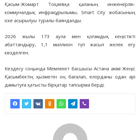
Қасым-Жомарт Тоқаевқа қаланың инженерлік-
коммуналдық инфрақұрылымы, Smart City жобасының
іске асырылуы туралы баяндалды.
2026 жылы 173 аула мен қоғамдық кеңістікті
абаттандыру, 1,1 миллион түп жасыл желек егу
көзделген.
Кездесу соңында Мемлекет басшысы Астана әкімі Жеңіс
Қасымбектің қызметін оң бағалап, елорданы одан әрі
дамытуға қатысты бірқатар тапсырма берді.