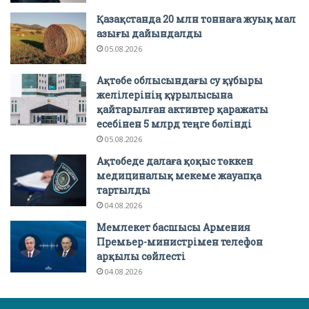
Қазақстанда 20 млн тоннаға жуық мал
азығы дайындалды
05.08.2026
Ақтөбе облысындағы су құбыры
желілерінің құрылысына
қайтарылған активтер қаражаты
есебінен 5 млрд теңге бөлінді
05.08.2026
Ақтөбеде далаға қоқыс төккен
медициналық мекеме жауапқа
тартылды
04.08.2026
Мемлекет басшысы Армения
Премьер-министрімен телефон
арқылы сөйлесті
04.08.2026