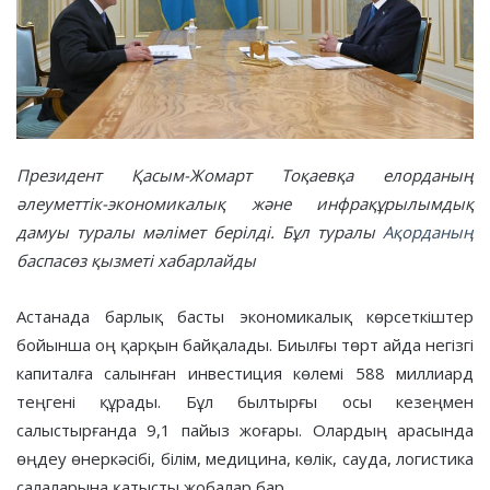
Президент Қасым-Жомарт Тоқаевқа елорданың
әлеуметтік-экономикалық және инфрақұрылымдық
дамуы туралы мәлімет берілді. Бұл туралы
Ақорданың
баспасөз қызметі хабарлайды
Астанада барлық басты экономикалық көрсеткіштер
бойынша оң қарқын байқалады. Биылғы төрт айда негізгі
капиталға салынған инвестиция көлемі 588 миллиард
теңгені құрады. Бұл былтырғы осы кезеңмен
салыстырғанда 9,1 пайыз жоғары. Олардың арасында
өңдеу өнеркәсібі, білім, медицина, көлік, сауда, логистика
салаларына қатысты жобалар бар.