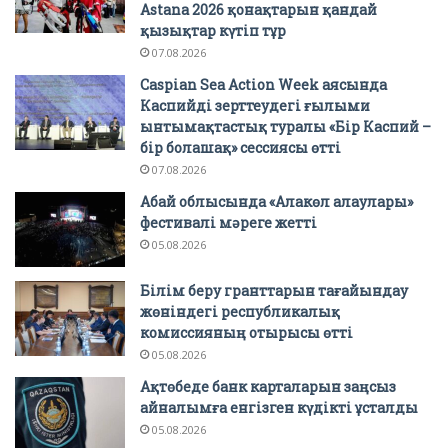
Astana 2026 қонақтарын қандай
қызықтар күтіп тұр
07.08.2026
Caspian Sea Action Week аясында
Каспийді зерттеудегі ғылыми
ынтымақтастық туралы «Бір Каспий –
бір болашақ» сессиясы өтті
07.08.2026
Абай облысында «Алакөл алаулары»
фестивалі мәреге жетті
05.08.2026
Білім беру гранттарын тағайындау
жөніндегі республикалық
комиссияның отырысы өтті
05.08.2026
Ақтөбеде банк карталарын заңсыз
айналымға енгізген күдікті ұсталды
05.08.2026