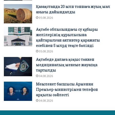
Қазақстанда 20 млн тоннаға жуық мал
азығы дайындалды
05.08.2026
Ақтөбе облысындағы су құбыры
желілерінің құрылысына
қайтарылған активтер қаражаты
есебінен 5 млрд теңге бөлінді
05.08.2026
Ақтөбеде далаға қоқыс төккен
медициналық мекеме жауапқа
тартылды
04.08.2026
Мемлекет басшысы Армения
Премьер-министрімен телефон
арқылы сөйлесті
04.08.2026