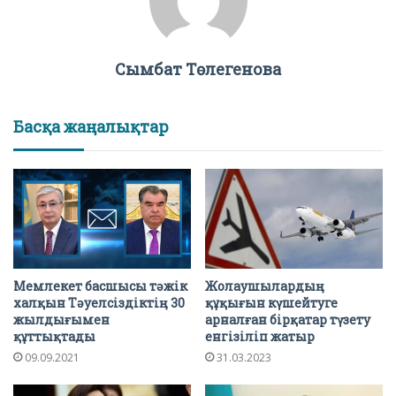
Сымбат Төлегенова
Басқа жаңалықтар
Мемлекет басшысы тәжік
Жолаушылардың
халқын Тәуелсіздіктің 30
құқығын күшейтуге
жылдығымен
арналған бірқатар түзету
құттықтады
енгізіліп жатыр
09.09.2021
31.03.2023