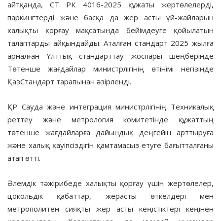
айтқанда, СТ РК 4016-2025 құжаты жертөлелерді,
паркингтерді және басқа да жер асты үй-жайларын
халықты қорғау мақсатында бейімдеуге қойылатын
талаптарды айқындайды. Аталған стандарт 2025 жылға
арналған Ұлттық стандарттау жоспары шеңберінде
Төтенше жағдайлар министрлігінің өтінімі негізінде
ҚазСтандарт тарапынан әзірленді.
ҚР Сауда және интеграция министрлігінің Техникалық
реттеу және метрология комитетінде құжаттың
төтенше жағдайларға дайындық деңгейін арттыруға
және халық қауіпсіздігін қамтамасыз етуге бағытталғаны
атап өтті.
Әлемдік тәжірибеде халықты қорғау үшін жертөлелер,
цокольдік қабаттар, жерасты өткелдері мен
метрополитен сияқты жер асты кеңістіктері кеңінен