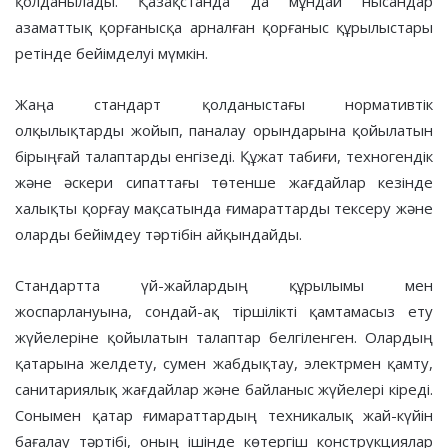
қолданылады. Қазақстанда да мұндай нысандар
азаматтық қорғанысқа арналған қорғаныс құрылыстары
ретінде бейімделуі мүмкін.
Жаңа стандарт қолданыстағы нормативтік
олқылықтарды жойып, паналау орындарына қойылатын
бірыңғай талаптарды енгізеді. Құжат табиғи, техногендік
және әскери сипаттағы төтенше жағдайлар кезінде
халықты қорғау мақсатында ғимараттарды тексеру және
оларды бейімдеу тәртібін айқындайды.
Стандартта үй-жайлардың құрылымы мен
жоспарлануына, сондай-ақ тіршілікті қамтамасыз ету
жүйелеріне қойылатын талаптар белгіленген. Олардың
қатарына желдету, сумен жабдықтау, электрмен қамту,
санитариялық жағдайлар және байланыс жүйелері кіреді.
Сонымен қатар ғимараттардың техникалық жай-күйін
бағалау тәртібі, оның ішінде көтергіш конструкциялар