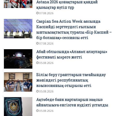
Astana 2026 қонақтарын қандай
қызықтар күтіп тұр
07.08.2026
Caspian Sea Action Week аясында
Каспийді зерттеудегі ғылыми
ынтымақтастық туралы «Бір Каспий –
бір болашақ» сессиясы өтті
07.08.2026
Абай облысында «Алакөл алаулары»
фестивалі мәреге жетті
05.08.2026
Білім беру гранттарын тағайындау
жөніндегі республикалық
комиссияның отырысы өтті
05.08.2026
Ақтөбеде банк карталарын заңсыз
айналымға енгізген күдікті ұсталды
05.08.2026