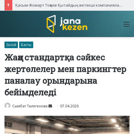
Қасым-Жомарт Тоқаев Қытайдың жетекші компаниялары басшыларымен кездесті
M
Social
Басты
Жаңа стандартқа сәйкес
жертөлелер мен паркингтер
паналау орындарына
бейімделеді
Send
Сымбат Төлегенова
07.04.2026
an
email