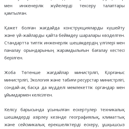
мен инженерлік жүйелерді тексеру талаптары
қамтылған.
Қажет болған жағдайда конструкцияларды күшейту
және үй-жайларды қайта бейімдеу шаралары көзделген.
Стандартта типтік инженерлік шешімдердің үлгілері мен
паналау орындарының жарамдылығын бағалау кестесі
берілген.
Жоба Төтенше жағдайлар министрлігі, Қорғаныс
министрлігі, Экология және табиғи ресурстар министрлігі,
сондай-ақ басқа да мүдделі мемлекеттік органдар мен
ұйымдармен келісілген.
Келісу барысында ұсынылған ескертулер техникалық
шешімдерді әзірлеу кезінде географиялық, климаттық
және сейсмикалық ерекшеліктерді ескеру, ұшқышсыз