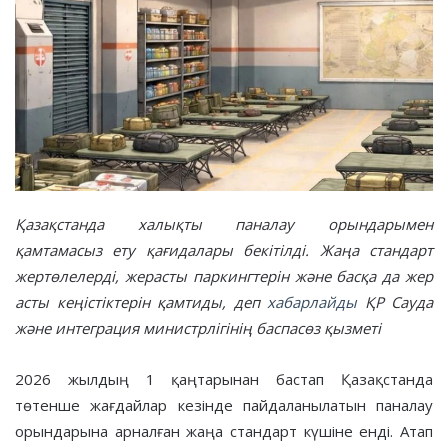
Қазақстанда халықты паналау орындарымен
қамтамасыз ету қағидалары бекітілді. Жаңа стандарт
жертөлелерді, жерасты паркингтерін және басқа да жер
асты кеңістіктерін қамтиды, деп
хабарлайды
ҚР Сауда
және интеграция министрлігінің баспасөз қызметі
2026 жылдың 1 қаңтарынан бастап Қазақстанда
төтенше жағдайлар кезінде пайдаланылатын паналау
орындарына арналған жаңа стандарт күшіне енді. Атап