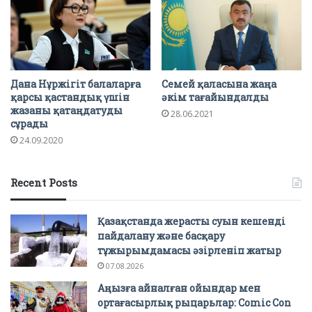
Дана Нұржігіт балаларға
Семей қаласына жаңа
қарсы қастандық үшін
әкім тағайындалды
жазаны қатаңдатуды
28.06.2021
сұрады
24.09.2020
Recent Posts
Қазақстанда жерасты суын кешенді
пайдалану және басқару
тұжырымдамасы әзірленіп жатыр
07.08.2026
Аңызға айналған ойындар мен
ортағасырлық рыцарьлар: Comic Con