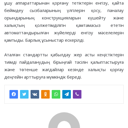
ұшу аппараттарынан қорғану тетіктерін енгізу, қайта
бейімдеу сызбаларының үлгілерін қосу, паналау
орындарының конструкцияларын күшейту және
халықтың қолжетімділігін қамтамасыз ететін
автоматтандырылған жүйелерді енгізу мәселелерін
қамтыды. Барлық ұсыныстар ескерілді.
Аталған стандартты қабылдау жер асты кеңістіктерін
тиімді пайдаланудың бірыңғай тәсілін қалыптастыруға
және төтенше жағдайлар кезінде халықты қорғау
деңгейін арттыруға мүмкіндік береді.