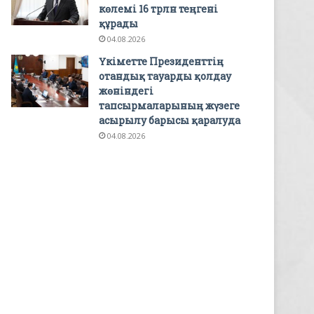
көлемі 16 трлн теңгені
құрады
04.08.2026
Үкіметте Президенттің
отандық тауарды қолдау
жөніндегі
тапсырмаларының жүзеге
асырылу барысы қаралуда
04.08.2026