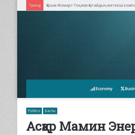
Қасым-Жомарт Тоқаев Қытайдың жетекші ком
Тренд
Economy
Busi
Politics
Басты
Асқар Мамин Эне