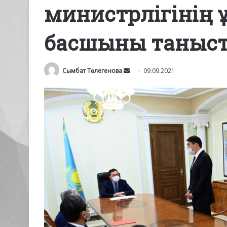
министрлігінің
басшыны таныс
Send
Сымбат Төлегенова
09.09.2021
an
email