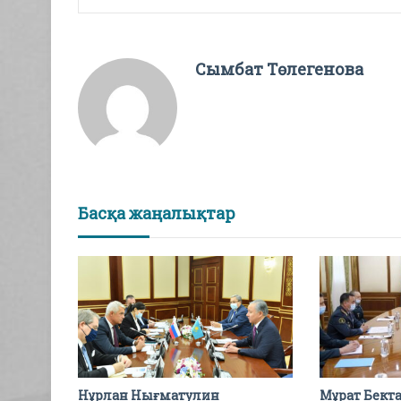
Сымбат Төлегенова
Басқа жаңалықтар
Нұрлан Нығматулин
Мұрат Бект