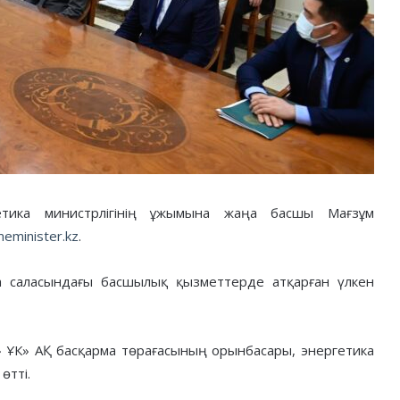
тика министрлігінің ұжымына жаңа басшы Мағзұм
meminister.kz
.
а саласындағы басшылық қызметтерде атқарған үлкен
» ҰК» АҚ басқарма төрағасының орынбасары, энергетика
өтті.