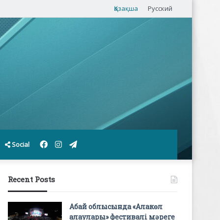
Қазақша
Русский
Facebook
Instagram
Telegram
Social
Recent Posts
Абай облысында «Алакөл
алаулары» фестивалі мәреге