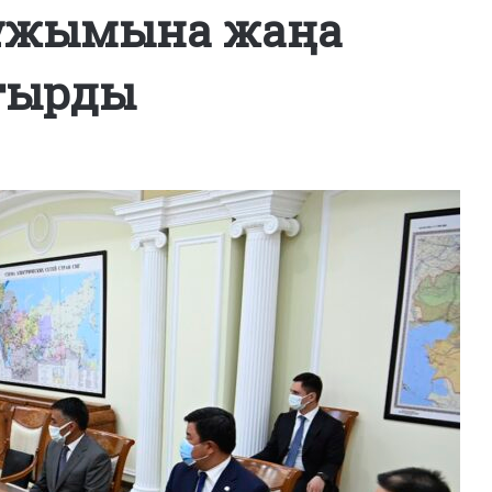
 ұжымына жаңа
тырды