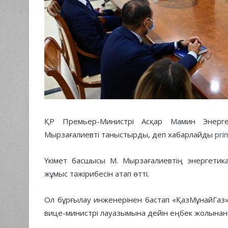
ҚР Премьер-Министрі Асқар Мамин Энерге
Мырзағалиевті таныстырды, деп хабарлайды
pri
Үкімет басшысы М. Мырзағалиевтің энергетик
жұмыс тәжірибесін атап өтті.
Ол бұрғылау инженерінен бастап «ҚазМұнайГаз
вице-министрі лауазымына дейін еңбек жолынан 