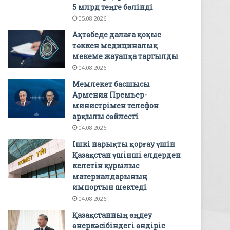
5 млрд теңге бөлінді
05.08.2026
Ақтөбеде далаға қоқыс
төккен медициналық
мекеме жауапқа тартылды
04.08.2026
Мемлекет басшысы
Армения Премьер-
министрімен телефон
арқылы сөйлесті
04.08.2026
Ішкі нарықты қорғау үшін
Қазақстан үшінші елдерден
келетін құрылыс
материалдарының
импортын шектеді
04.08.2026
Қазақстанның өңдеу
өнеркәсібіндегі өндіріс