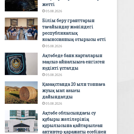
жетті
05.08.2026
Білім беру гранттарын
тағайындау жөніндегі
республикалық
комиссияның отырысы өтті
05.08.2026
Ақтөбеде банк карталарын
заңсыз айналымға енгізген
күдікті ұсталды
05.08.2026
Қазақстанда 20 млн тоннаға
жуық мал азығы
дайындалды
05.08.2026
Ақтөбе облысындағы су
құбыры желілерінің
құрылысына қайтарылған
активтер қаражаты есебінен