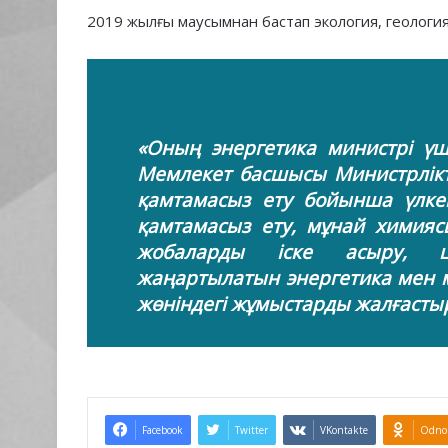
2019 жылғы маусымнан бастап экология, геология
«Оның энергетика министрі үші
Мемлекет басшысы Министрлікт
қамтамасыз ету бойынша үлкен
қамтамасыз ету, мұнай химияс
жобаларды іске асыру, ци
жаңартылатын энергетика мен 
жөніндегі жұмыстарды жалғастыр
Facebook
Twitter
VKontakte
Odnok