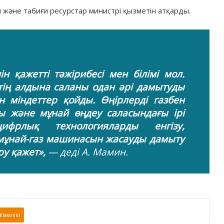
 және табиғи ресурстар министрі қызметін атқарды.
н қажетті тәжірибесі мен білімі мол.
ің алдына саланы одан әрі дамытуды
 міндеттер қойды. Өңірлерді газбен
ы және мұнай өңдеу саласындағы ірі
фрлық технологияларды енгізу,
мұнай-газ машинасын жасауды дамыту
у қажет»,
— деді А. Мамин.
lassniki