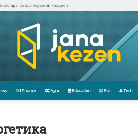
паниялары басшыларымен кездесті
ness
Finance
Agro
Education
Eco
Tech
ргетика