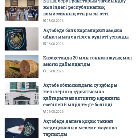
Білім беру гранттарын тағайындау
жөніндегі республикалық
комиссияның отырысы өтті
05.08.2026
Ақтөбеде банк карталарын заңсыз
айналымға енгізген күдікті ұсталды
05.08.2026
Қазақстанда 20 млн тоннаға жуық мал
азығы дайындалды
05.08.2026
Ақтөбе облысындағы су құбыры
желілерінің құрылысына
қайтарылған активтер қаражаты
есебінен 5 млрд теңге бөлінді
05.08.2026
Ақтөбеде далаға қоқыс төккен
медициналық мекеме жауапқа
тартылды