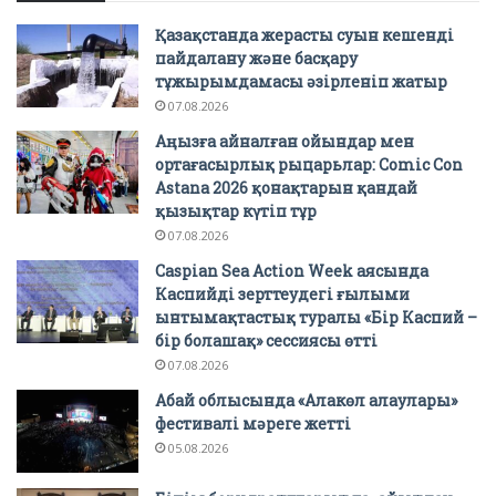
Қазақстанда жерасты суын кешенді
пайдалану және басқару
тұжырымдамасы әзірленіп жатыр
07.08.2026
Аңызға айналған ойындар мен
ортағасырлық рыцарьлар: Comic Con
Astana 2026 қонақтарын қандай
қызықтар күтіп тұр
07.08.2026
Caspian Sea Action Week аясында
Каспийді зерттеудегі ғылыми
ынтымақтастық туралы «Бір Каспий –
бір болашақ» сессиясы өтті
07.08.2026
Абай облысында «Алакөл алаулары»
фестивалі мәреге жетті
05.08.2026