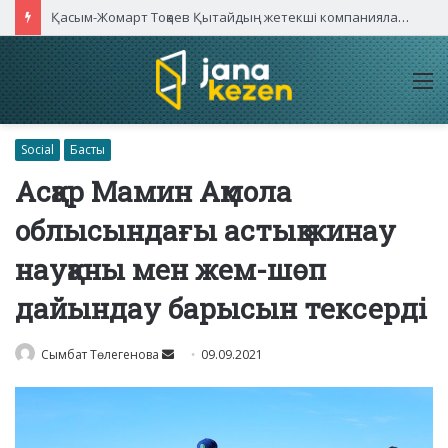
Қасым-Жомарт Тоқаев Қытайдың жетекші компаниялары басшыларымен кездесті
M
Social
Басты
Асқар Мамин Ақмола
облысындағы астық жинау
науқаны мен жем-шөп
дайындау барысын тексерді
Send
Сымбат Төлегенова
09.09.2021
an
email