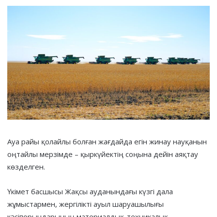
Ауа райы қолайлы болған жағдайда егін жинау науқанын
оңтайлы мерзімде – қыркүйектің соңына дейін аяқтау
көзделген.
Үкімет басшысы Жақсы ауданындағы күзгі дала
жұмыстармен, жергілікті ауыл шаруашылығы
кәсіпорындарының материалдық-техникалық