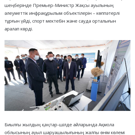
шеңберінде Премьер-Министр Жақсы ауылының
әлеуметтік инфрақұрылым объектілерін – көппәтерлі
тұрғын үйді, спорт мектебін және сауда орталығын
аралап көрді.
Биылғы жылдың қаңтар-шілде айларында Ақмола
облысының ауыл шаруашылығының жалпы өнім көлемі