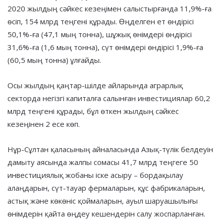
2020 жылдың сәйкес кезеңімен салыстырғанда 11,9%-ға
өсіп, 154 млрд теңгені құрады. Өңделген ет өндірісі
50,1%-ға (47,1 мың тонна), шұжық өнімдері өндірісі
31,6%-ға (1,6 мың тонна), сүт өнімдері өндірісі 1,9%-ға
(60,5 мың тонна) ұлғайды.
Осы жылдың қаңтар-шілде айларында аграрлық
секторда негізгі капиталға салынған инвестициялар 60,2
млрд теңгені құрады, бұл өткен жылдың сәйкес
кезеңінен 2 есе көп.
Нұр-Сұлтан қаласының айналасында Азық-түлік белдеуін
дамыту аясында жалпы сомасы 41,7 млрд теңгеге 50
инвестициялық жобаны іске асыру – бордақылау
алаңдарын, сүт-тауар фермаларын, құс фабрикаларын,
астық және көкөніс қоймаларын, ауыл шаруашылығы
өнімдерін қайта өңдеу кешендерін салу жоспарланған.