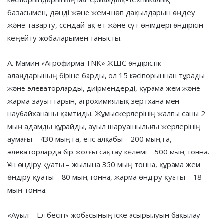
базасымен, дәнді және жем-шөп дақылдарын өңдеу
және тазарту, сондай-ақ ет және сүт өнімдері өндірісін
кеңейту жобаларымен танысты.
А. Мамин «Агрофирма TNK» ЖШС өндірістік
алаңдарының біріне барды, ол 15 кәсіпорыннан тұрады
және элеваторларды, диірмендерді, құрама жем және
жарма зауыттарын, агрохимиялық зертхана мен
наубайхананы қамтиды. Жұмыскерлерінің жалпы саны 2
мың адамды құрайды, ауыл шаруашылығы жерлерінің
аумағы – 430 мың га, егіс алқабы – 200 мың га,
элеваторларда бір жолғы сақтау көлемі – 500 мың тонна.
Ұн өндіру қуаты – жылына 350 мың тонна, құрама жем
өндіру қуаты – 80 мың тонна, жарма өндіру қуаты – 18
мың тонна.
«Ауыл – Ел бесігі» жобасының іске асырылуын бақылау