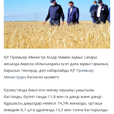
ҚР Премьер-Министрі Асқар Мамин жұмыс сапары
аясында Ақмола облысындағы күзгі дала жұмыстарының
барысын тексерді, деп хабарлайды ҚР
Премьер-
Министрдің
баспасөз қызметі.
Қазақстанда биыл егін жинау науқаны уақытылы
басталды, бүгінгі таңда 11,8 млн га дәнді және дәнді-
бұршақты дақылдар немесе 74,3% жиналды, орташа
өнімділік 8,7 ц/га құрағанда 10,3 млн тонна бастырылды.