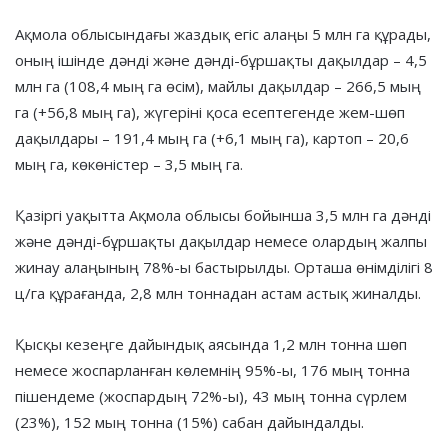
Ақмола облысындағы жаздық егіс алаңы 5 млн га құрады,
оның ішінде дәнді және дәнді-бұршақты дақылдар – 4,5
млн га (108,4 мың га өсім), майлы дақылдар – 266,5 мың
га (+56,8 мың га), жүгеріні қоса есептегенде жем-шөп
дақылдары – 191,4 мың га (+6,1 мың га), картоп – 20,6
мың га, көкөністер – 3,5 мың га.
Қазіргі уақытта Ақмола облысы бойынша 3,5 млн га дәнді
және дәнді-бұршақты дақылдар немесе олардың жалпы
жинау алаңының 78%-ы бастырылды. Орташа өнімділігі 8
ц/га құрағанда, 2,8 млн тоннадан астам астық жиналды.
Қысқы кезеңге дайындық аясында 1,2 млн тонна шөп
немесе жоспарланған көлемнің 95%-ы, 176 мың тонна
пішендеме (жоспардың 72%-ы), 43 мың тонна сүрлем
(23%), 152 мың тонна (15%) сабан дайындалды.