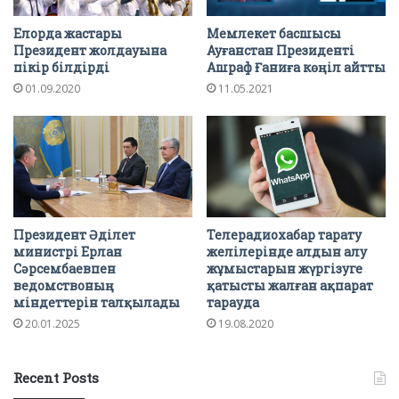
Елорда жастары
Мемлекет басшысы
Президент жолдауына
Ауғанстан Президенті
пікір білдірді
Ашраф Ғаниға көңіл айтты
01.09.2020
11.05.2021
Президент Әділет
Телерадиохабар тарату
министрі Ерлан
желілерінде алдын алу
Сәрсембаевпен
жұмыстарын жүргізуге
ведомствоның
қатысты жалған ақпарат
міндеттерін талқылады
тарауда
20.01.2025
19.08.2020
Recent Posts