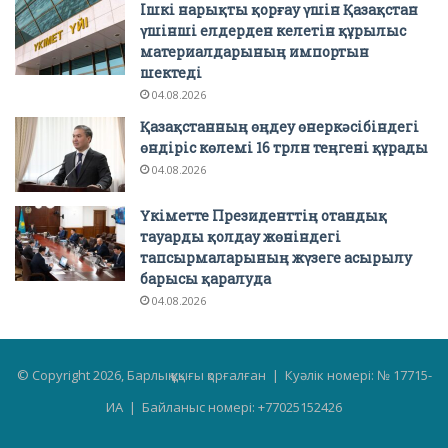
Ішкі нарықты қорғау үшін Қазақстан
үшінші елдерден келетін құрылыс
материалдарының импортын
шектеді
04.08.2026
Қазақстанның өңдеу өнеркәсібіндегі
өндіріс көлемі 16 трлн теңгені құрады
04.08.2026
Үкіметте Президенттің отандық
тауарды қолдау жөніндегі
тапсырмаларының жүзеге асырылу
барысы қаралуда
04.08.2026
© Copyright 2026, Барлық құқығы қорғалған | Куәлік номері: № 17715-
ИА | Байланыс номері: +77025152426