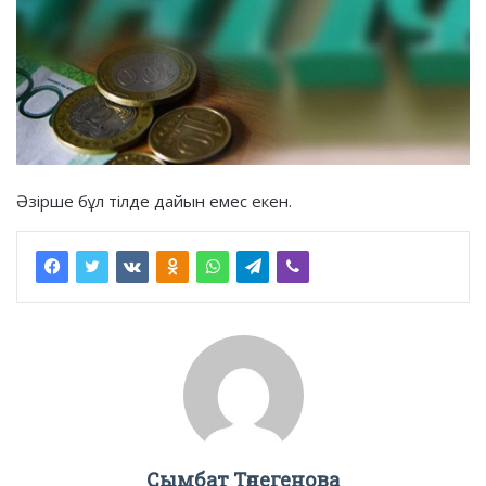
Әзірше бұл тілде дайын емес екен.
Сымбат Төлегенова