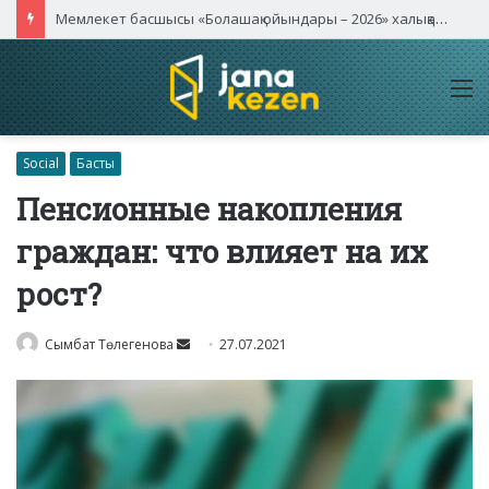
Мемлекет басшысы «Болашақ ойындары – 2026» халықаралық турнирінің ашылу салтанатына қатысты
M
Social
Басты
Пенсионные накопления
граждан: что влияет на их
рост?
Send
Сымбат Төлегенова
27.07.2021
an
email