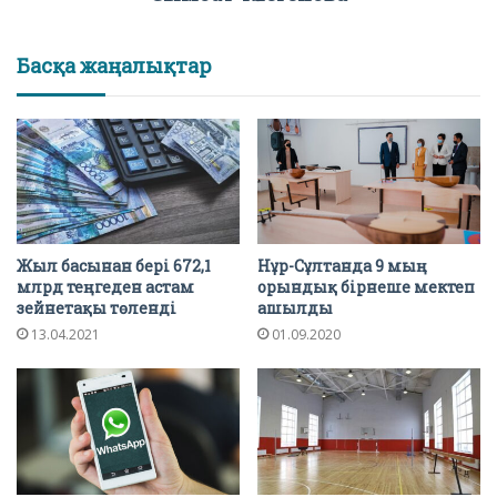
Басқа жаңалықтар
Жыл басынан бері 672,1
Нұр-Сұлтанда 9 мың
млрд теңгеден астам
орындық бірнеше мектеп
зейнетақы төленді
ашылды
13.04.2021
01.09.2020