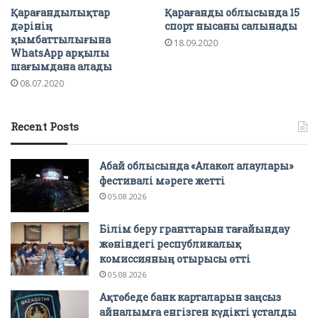
Қарағандылықтар
Қарағанды облысында 15
дәрінің
спорт нысаны салынады
қымбаттылығына
18.09.2020
WhatsАpp арқылы
шағымдана алады
08.07.2020
Recent Posts
Абай облысында «Алакөл алаулары»
фестивалі мәреге жетті
05.08.2026
Білім беру гранттарын тағайындау
жөніндегі республикалық
комиссияның отырысы өтті
05.08.2026
Ақтөбеде банк карталарын заңсыз
айналымға енгізген күдікті ұсталды