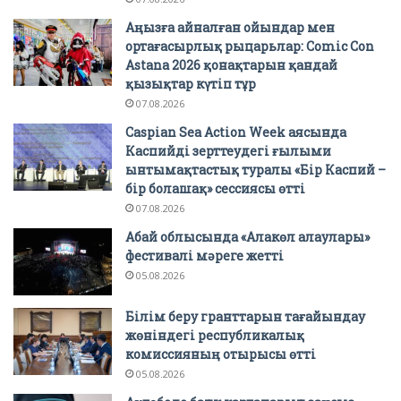
Аңызға айналған ойындар мен
ортағасырлық рыцарьлар: Comic Con
Astana 2026 қонақтарын қандай
қызықтар күтіп тұр
07.08.2026
Caspian Sea Action Week аясында
Каспийді зерттеудегі ғылыми
ынтымақтастық туралы «Бір Каспий –
бір болашақ» сессиясы өтті
07.08.2026
Абай облысында «Алакөл алаулары»
фестивалі мәреге жетті
05.08.2026
Білім беру гранттарын тағайындау
жөніндегі республикалық
комиссияның отырысы өтті
05.08.2026