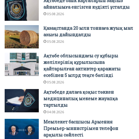
Ақтөбеде банк карталарын заңсыз
айналымға енгізген күдікті ұсталды
05.08.2026
Қазақстанда 20 млн тоннаға жуық мал
азығы дайындалды
05.08.2026
Ақтөбе облысындағы су құбыры
желілерінің құрылысына
қайтарылған активтер қаражаты
есебінен 5 млрд теңге бөлінді
05.08.2026
Ақтөбеде далаға қоқыс төккен
медициналық мекеме жауапқа
тартылды
04.08.2026
Мемлекет басшысы Армения
Премьер-министрімен телефон
арқылы сөйлесті