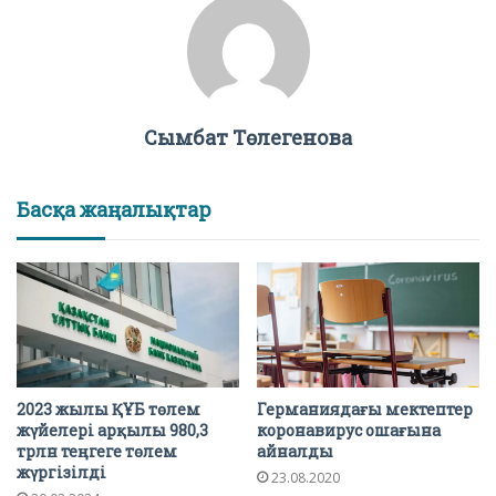
Сымбат Төлегенова
Басқа жаңалықтар
2023 жылы ҚҰБ төлем
Германиядағы мектептер
жүйелері арқылы 980,3
коронавирус ошағына
трлн теңгеге төлем
айналды
жүргізілді
23.08.2020