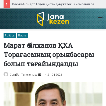
Қасым-Жомарт Тоқаев Қытайдың жетекші компаниялары басшыларымен кездесті
M
Politics
Басты
Марат Әзілханов ҚХА
Төрағасының орынбасары
болып тағайындалды
Send
Сымбат Төлегенова
21.04.2021
an
email