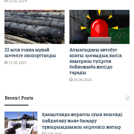
20.02.2024
22 млн тонна мұнай
Алматыдағы автобус
шетелге экспортталды
апаты: қоғамдық көлік
камерасы түсірген
12.05.2021
бейнежазба желіде
тарады
26.06.2024
Recent Posts
Қазақстанда жерасты суын кешенді
пайдалану және басқару
тұжырымдамасы әзірленіп жатыр
07.08.2026