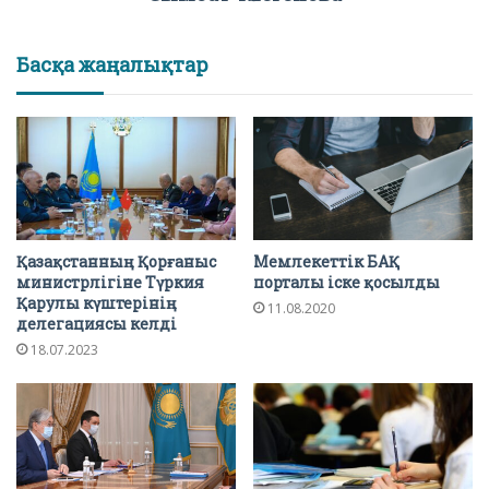
Басқа жаңалықтар
Қазақстанның Қорғаныс
Мемлекеттік БАҚ
министрлігіне Түркия
порталы іске қосылды
Қарулы күштерінің
11.08.2020
делегациясы келді
18.07.2023