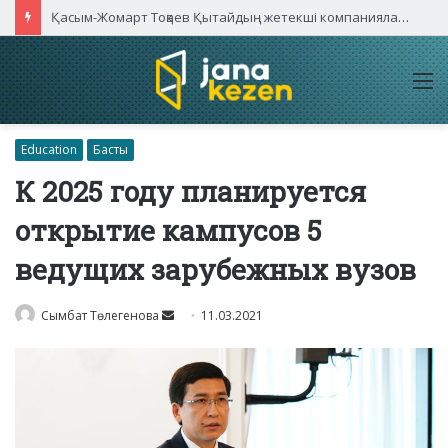
Қасым-Жомарт Тоқаев Қытайдың жетекші компаниялары басшыларымен кездесті
M
Education
Басты
К 2025 году планируется
открытие кампусов 5
ведущих зарубежных вузов
Send
Сымбат Төлегенова
11.03.2021
an
email