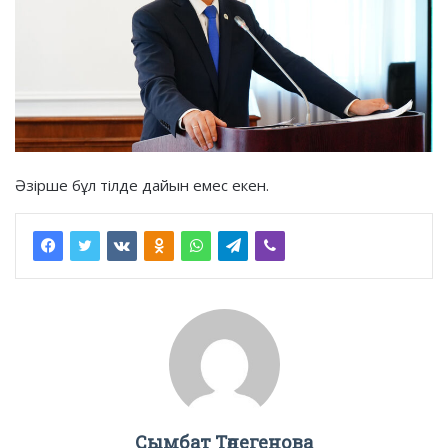
Әзірше бұл тілде дайын емес екен.
Сымбат Төлегенова