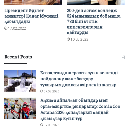
Президент Әділет
200-ден астам колледж
министрі Қанат Мусинді
624 мамандық бойынша
қабылдады
780 біліктілік
лицензияларын
17.02.2022
қайтарды
10.05.2023
Recent Posts
Қазақстанда жерасты суын кешенді
пайдалану және басқару
тұжырымдамасы әзірленіп жатыр
07.08.2026
Аңызға айналған ойындар мен
ортағасырлық рыцарьлар: Comic Con
Astana 2026 қонақтарын қандай
қызықтар күтіп тұр
07.08.2026