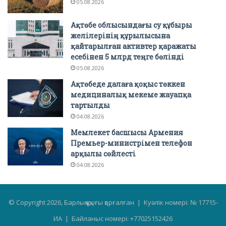
05.08.2026
Ақтөбе облысындағы су құбыры
желілерінің құрылысына
қайтарылған активтер қаражаты
есебінен 5 млрд теңге бөлінді
05.08.2026
Ақтөбеде далаға қоқыс төккен
медициналық мекеме жауапқа
тартылды
04.08.2026
Мемлекет басшысы Армения
Премьер-министрімен телефон
арқылы сөйлесті
04.08.2026
© Copyright 2026, Барлық құқығы қорғалған | Куәлік номері: № 17715-
ИА | Байланыс номері: +77025152426