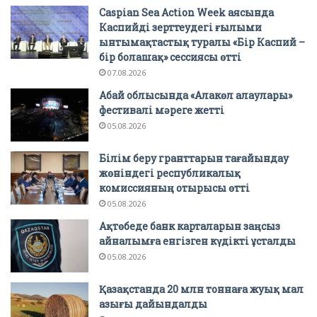
Caspian Sea Action Week аясында
Каспийді зерттеудегі ғылыми
ынтымақтастық туралы «Бір Каспий –
бір болашақ» сессиясы өтті
07.08.2026
Абай облысында «Алакөл алаулары»
фестивалі мәреге жетті
05.08.2026
Білім беру гранттарын тағайындау
жөніндегі республикалық
комиссияның отырысы өтті
05.08.2026
Ақтөбеде банк карталарын заңсыз
айналымға енгізген күдікті ұсталды
05.08.2026
Қазақстанда 20 млн тоннаға жуық мал
азығы дайындалды