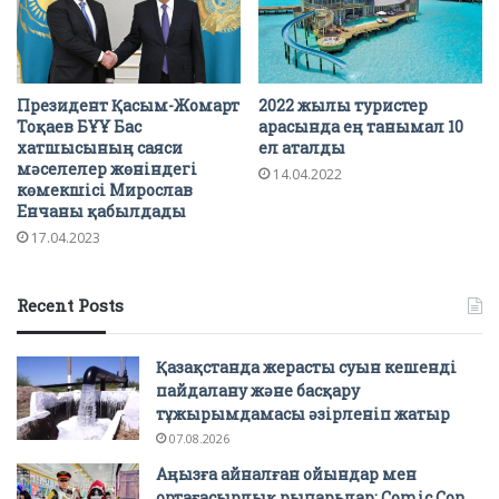
Президент Қасым-Жомарт
2022 жылы туристер
Тоқаев БҰҰ Бас
арасында ең танымал 10
хатшысының саяси
ел аталды
мәселелер жөніндегі
14.04.2022
көмекшісі Мирослав
Енчаны қабылдады
17.04.2023
Recent Posts
Қазақстанда жерасты суын кешенді
пайдалану және басқару
тұжырымдамасы әзірленіп жатыр
07.08.2026
Аңызға айналған ойындар мен
ортағасырлық рыцарьлар: Comic Con