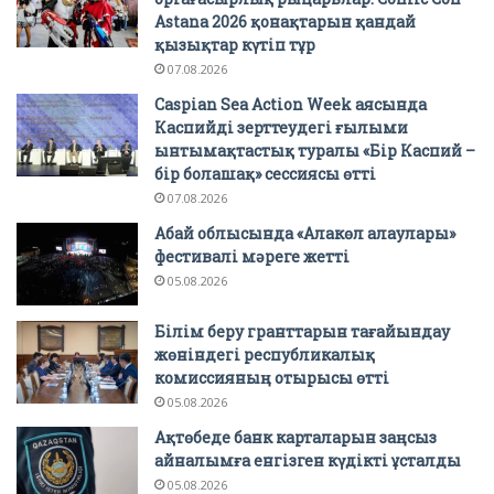
Astana 2026 қонақтарын қандай
қызықтар күтіп тұр
07.08.2026
Caspian Sea Action Week аясында
Каспийді зерттеудегі ғылыми
ынтымақтастық туралы «Бір Каспий –
бір болашақ» сессиясы өтті
07.08.2026
Абай облысында «Алакөл алаулары»
фестивалі мәреге жетті
05.08.2026
Білім беру гранттарын тағайындау
жөніндегі республикалық
комиссияның отырысы өтті
05.08.2026
Ақтөбеде банк карталарын заңсыз
айналымға енгізген күдікті ұсталды
05.08.2026