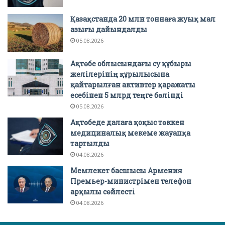
Қазақстанда 20 млн тоннаға жуық мал
азығы дайындалды
05.08.2026
Ақтөбе облысындағы су құбыры
желілерінің құрылысына
қайтарылған активтер қаражаты
есебінен 5 млрд теңге бөлінді
05.08.2026
Ақтөбеде далаға қоқыс төккен
медициналық мекеме жауапқа
тартылды
04.08.2026
Мемлекет басшысы Армения
Премьер-министрімен телефон
арқылы сөйлесті
04.08.2026