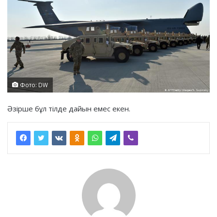
Фото: DW
Әзірше бұл тілде дайын емес екен.