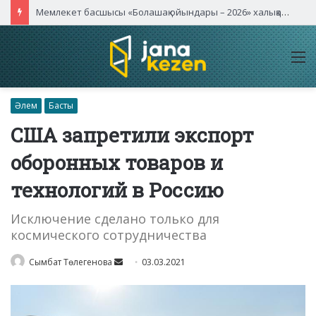
Мемлекет басшысы «Болашақ ойындары – 2026» халықаралық турнирінің ашылу салтанатына қатысты
M
Әлем
Басты
США запретили экспорт
оборонных товаров и
технологий в Россию
Исключение сделано только для
космического сотрудничества
Send
Сымбат Төлегенова
03.03.2021
an
email