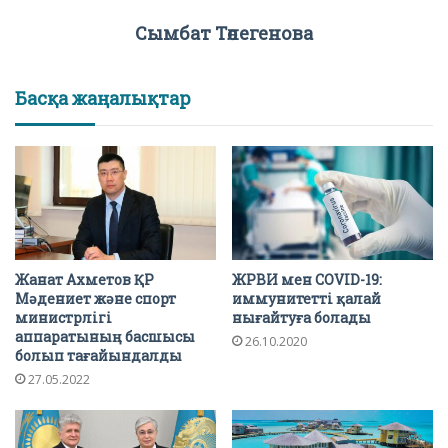
Сымбат Төлегенова
Басқа жаңалықтар
Жанат Ахметов ҚР
ЖРВИ мен COVID-19:
Мәдениет және спорт
иммунитетті қалай
министрлігі
нығайтуға болады
аппаратының басшысы
26.10.2020
болып тағайындалды
27.05.2022