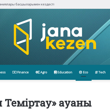
паниялары басшыларымен кездесті
ness
Finance
Agro
Education
Eco
Tech
 Теміртау» ауаны