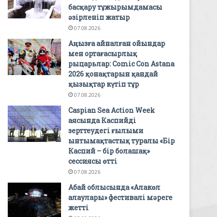
басқару тұжырымдамасы
әзірленіп жатыр
07.08.2026
Аңызға айналған ойындар
мен ортағасырлық
рыцарьлар: Comic Con Astana
2026 қонақтарын қандай
қызықтар күтіп тұр
07.08.2026
Caspian Sea Action Week
аясында Каспийді
зерттеудегі ғылыми
ынтымақтастық туралы «Бір
Каспий – бір болашақ»
сессиясы өтті
07.08.2026
Абай облысында «Алакөл
алаулары» фестивалі мәреге
жетті