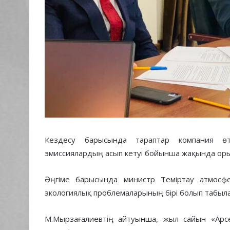
Кездесу барысында тараптар компания өтк
эмиссиялардың асып кетуі бойынша жақында оры
Әңгіме барысында министр Теміртау атмосфе
экологиялық проблемаларының бірі болып табыла
М.Мырзағалиевтің айтуынша, жыл сайын «Арс