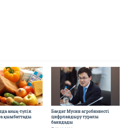
нда азық-түлік
Бағдат Мусин агробизнесті
-ға қымбаттады
цифрландыру туралы
баяндады