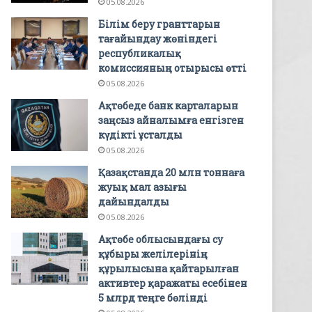
05.08.2026
Білім беру гранттарын
тағайындау жөніндегі
республикалық
комиссияның отырысы өтті
05.08.2026
Ақтөбеде банк карталарын
заңсыз айналымға енгізген
күдікті ұсталды
05.08.2026
Қазақстанда 20 млн тоннаға
жуық мал азығы
дайындалды
05.08.2026
Ақтөбе облысындағы су
құбыры желілерінің
құрылысына қайтарылған
активтер қаражаты есебінен
5 млрд теңге бөлінді