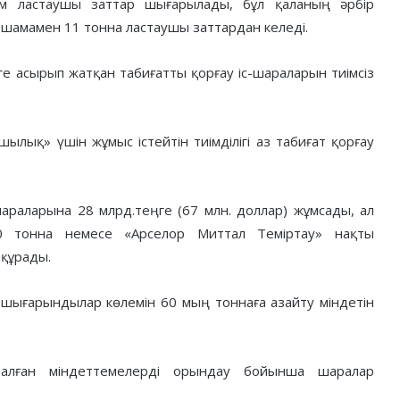
м ластаушы заттар шығарылады, бұл қаланың әрбір
 шамамен 11 тонна ластаушы заттардан келеді.
ге асырып жатқан табиғатты қорғау іс-шараларын тиімсіз
ылық» үшін жұмыс істейтін тиімділігі аз табиғат қорғау
шараларына 28 млрд.теңге (67 млн. доллар) жұмсады, ал
90 тонна немесе «Арселор Миттал Теміртау» нақты
құрады.
шығарындылар көлемін 60 мың тоннаға азайту міндетін
е алған міндеттемелерді орындау бойынша шаралар