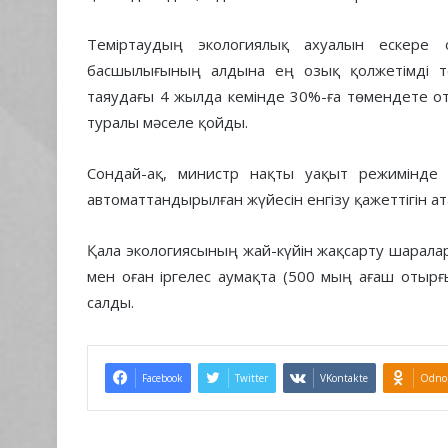
Теміртаудың экологиялық ахуалын ескере о
басшылығының алдына ең озық қолжетімді т
таяудағы 4 жылда кемінде 30%-ға төмендете от
туралы мәселе қойды.
Сондай-ақ, министр нақты уақыт режимінде 
автоматтандырылған жүйесін енгізу қажеттігін ата
Қала экологиясының жай-күйін жақсарту шарал
мен оған іргелес аумақта (500 мың ағаш отырғ
салды.
Facebook
Twitter
VKontakte
Odnok