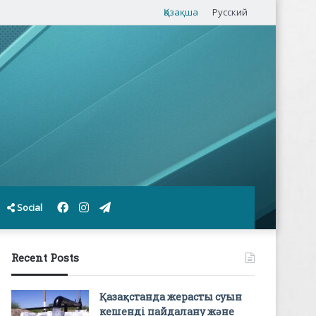
Қазақша
Русский
Facebook
Instagram
Telegram
Social
Recent Posts
Қазақстанда жерасты суын
кешенді пайдалану және