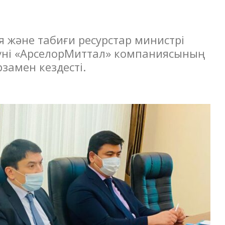
я және табиғи ресурстар министрі
үні «АрселорМиттал» компаниясының
замен кездесті.