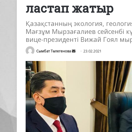
ластап жатыр
Қазақстанның экология, геологи
Мағзұм Мырзағалиев сейсенбі к
вице-президенті Вижай Гоял мыр
Send
Сымбат Төлегенова
23.02.2021
an
email