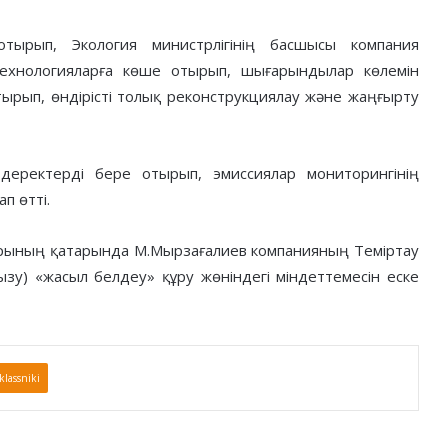
тырып, Экология министрлігінің басшысы компания
ехнологияларға көше отырып, шығарындылар көлемін
ырып, өндірісті толық реконструкциялау және жаңғырту
деректерді бере отырып, эмиссиялар мониторингінің
п өтті.
арының қатарында М.Мырзағалиев компанияның Теміртау
ызу) «жасыл белдеу» құру жөніндегі міндеттемесін еске
lassniki