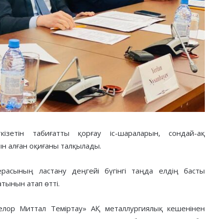
ізетін табиғатты қорғау іс-шараларын, сондай-ақ
н алған оқиғаны талқылады.
расының ластану деңгейі бүгінгі таңда елдің басты
тынын атап өтті.
елор Миттал Теміртау» АҚ металлургиялық кешенінен