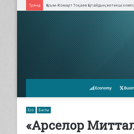
Қасым-Жомарт Тоқаев Қытайдың жетекші ком
Тренд
Economy
Busi
Eco
Басты
«Арселор Миттал