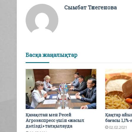
Сымбат Төлегенова
Басқа жаңалықтар
Қазақстан мен Ресей
Қаңтар айы
Агроэкспресс үшін «жасыл
бағасы 1,1%
дәлізді» талқылауда
02.02.2021