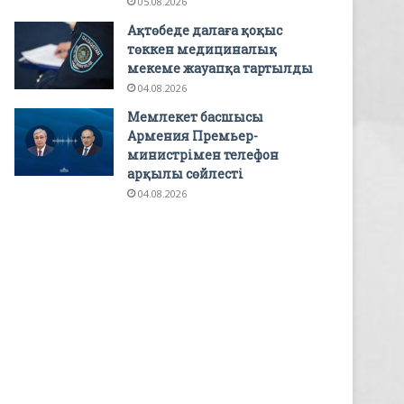
05.08.2026
Ақтөбеде далаға қоқыс
төккен медициналық
мекеме жауапқа тартылды
04.08.2026
Мемлекет басшысы
Армения Премьер-
министрімен телефон
арқылы сөйлесті
04.08.2026