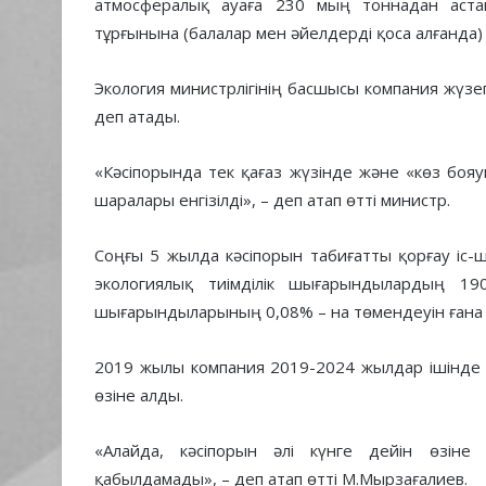
атмосфералық ауаға 230 мың тоннадан аста
тұрғынына (балалар мен әйелдерді қоса алғанда)
Экология министрлігінің басшысы компания жүзе
деп атады.
«Кәсіпорында тек қағаз жүзінде және «көз бояуш
шаралары енгізілді», – деп атап өтті министр.
Соңғы 5 жылда кәсіпорын табиғатты қорғау іс-
экологиялық тиімділік шығарындылардың 1
шығарындыларының 0,08% – на төмендеуін ғана 
2019 жылы компания 2019-2024 жылдар ішінде 
өзіне алды.
«Алайда, кәсіпорын әлі күнге дейін өзін
қабылдамады», – деп атап өтті М.Мырзағалиев.