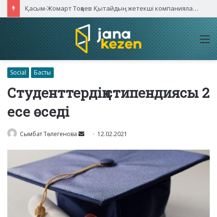
Қасым-Жомарт Тоқаев Қытайдың жетекші компаниялары басшыларымен кездесті
M
Social
Басты
Студенттердің стипендиясы 2
есе өседі
Send
Сымбат Төлегенова
12.02.2021
an
email