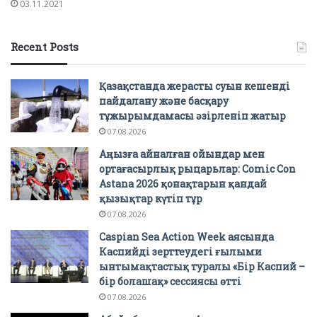
03.11.2021
Recent Posts
Қазақстанда жерасты суын кешенді
пайдалану және басқару
тұжырымдамасы әзірленіп жатыр
07.08.2026
Аңызға айналған ойындар мен
ортағасырлық рыцарьлар: Comic Con
Astana 2026 қонақтарын қандай
қызықтар күтіп тұр
07.08.2026
Caspian Sea Action Week аясында
Каспийді зерттеудегі ғылыми
ынтымақтастық туралы «Бір Каспий –
бір болашақ» сессиясы өтті
07.08.2026