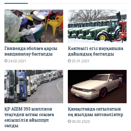
Гвинеяда эболаға қарсы
Көктемгі егіс науқанына
вакциналау басталды
дайындық басталды
24.02.2021
25.01.2021
ҚР АШМ 393 миллион
Қазақстанда сатылатын
теңгеден астам сомаға
ең жылдам автокөліктер
әкімшілік айыппұл
06.03.2020
салды