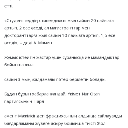
етті.
«Студенттердің стипендиясы жыл сайын 20 пайызға
артып, 2 есе өседі, ал магистранттар мен
докторанттарға жыл сайын 10 пайызға артып, 1,5 есе
өседі», – деді А. Мамин.
Жұмыс істейтін жастар үшін сұранысқа ие мамандықтар
бойынша жыл
сайын 3 мың жалдамалы пәтер берілетін болады.
Бұдан бұрын хабарланғандай, Үкімет Nur Otan
партиясының Парл
амент Мәжілісіндегі фракциясының алдында сайлауалды
бағдарламаны жүзеге асыру бойынша тиісті Жол