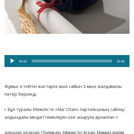
Аудио
00:00
00:00
плейер
Жұмыс істейтін жастарға жыл сайын 3 мың жалдамалы
пәтер беріледі.
і. Бұл туралы Мәжілісте «Nur Otan» партиясының сайлау
алдындағы міндеттемелерін іске асыруға арналған т
алқылау кезінде Премьер-Министр Асқар Мамин мәлім