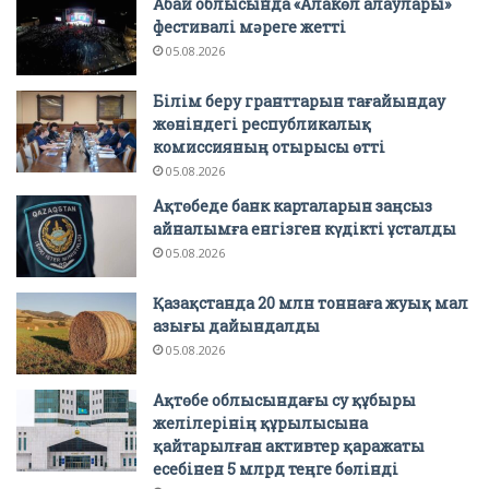
Абай облысында «Алакөл алаулары»
фестивалі мәреге жетті
05.08.2026
Білім беру гранттарын тағайындау
жөніндегі республикалық
комиссияның отырысы өтті
05.08.2026
Ақтөбеде банк карталарын заңсыз
айналымға енгізген күдікті ұсталды
05.08.2026
Қазақстанда 20 млн тоннаға жуық мал
азығы дайындалды
05.08.2026
Ақтөбе облысындағы су құбыры
желілерінің құрылысына
қайтарылған активтер қаражаты
есебінен 5 млрд теңге бөлінді